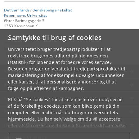
Det Samfundsvidenskabelige Fakultet
Københavns Universitet
Øster Farimagsgade 5
1353 København K
Samtykke til brug af cookies
Kontakt:
Fakultetsstaben
samf-fak
@
samf
.
ku
.
dk
Universitetet bruger tredjepartsprodukter til at
Tlf:
+45 35 32 10 00
registrere brugernes adfærd på hjemmesiden
(statistik) for løbende at forbedre vores service.
Desuden bruger universitetet tredjepartsprodukter til
KØBENHAVNS UNIVERSITET
markedsføring af for eksempel udvalgte uddannelser
eller kurser, til at personalisere annoncer og til at
KONTAKT
følge op på effekten af kampagner.
SERVICES
Klik på "Se cookies" for at se en liste over udbyderne
af de forskellige cookies, som kan blive gemt på din
FOR STUDERENDE OG ANSATTE
computer eller mobil, når du bruger universitetets
hjemmeside. Du kan selv vælge om du vil acceptere
JOB OG KARRIERE
eller afslå cookies, og du kan altid ændre dit samtykke
under
Cookie- og privatlivspolitik
som du finder i
NØDSITUATIONER
bunden af hver side.