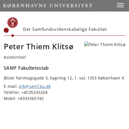
Start
Toggl
Det Samfundsvidenskabelige Fakultet
Peter Thiem Klitsø
Kontorchef
SAMF Fakultetsstab
Øster Farimagsgade 5, bygning 12, 1. sal, 1353 København K
E-mail:
ptk@samf.ku.dk
Telefon: +4535335268
Mobil: +4593565742