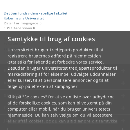
Det Samfundsvidenskabelige Fakultet
Københavns Universitet
Øster Farimagsgade 5
1353 København K
Samtykke til brug af cookies
Kontakt:
Fakultetsstaben
samf-fak
@
samf
.
ku
.
dk
Universitetet bruger tredjepartsprodukter til at
Tlf:
+45 35 32 10 00
registrere brugernes adfærd på hjemmesiden
(statistik) for løbende at forbedre vores service.
Desuden bruger universitetet tredjepartsprodukter til
KØBENHAVNS UNIVERSITET
markedsføring af for eksempel udvalgte uddannelser
eller kurser, til at personalisere annoncer og til at
KONTAKT
følge op på effekten af kampagner.
SERVICES
Klik på "Se cookies" for at se en liste over udbyderne
af de forskellige cookies, som kan blive gemt på din
FOR STUDERENDE OG ANSATTE
computer eller mobil, når du bruger universitetets
hjemmeside. Du kan selv vælge om du vil acceptere
JOB OG KARRIERE
eller afslå cookies, og du kan altid ændre dit samtykke
under
Cookie- og privatlivspolitik
som du finder i