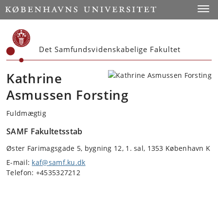
Start
Toggl
Det Samfundsvidenskabelige Fakultet
Kathrine
Asmussen Forsting
Fuldmægtig
SAMF Fakultetsstab
Øster Farimagsgade 5, bygning 12, 1. sal, 1353 København K
E-mail:
kaf@samf.ku.dk
Telefon: +4535327212