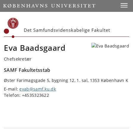
Start
Toggl
Det Samfundsvidenskabelige Fakultet
Eva Baadsgaard
Chefsekretær
SAMF Fakultetsstab
Øster Farimagsgade 5, bygning 12, 1. sal, 1353 København K
E-mail:
evab@samf.ku.dk
Telefon: +4535323622