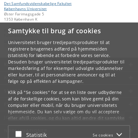
Det Samfundsvidenskabelige Fakultet
Københavns Universitet
Øster Farimagsgade 5
1353 København K
Samtykke til brug af cookies
Kontakt:
Fakultetsstaben
samf-fak
@
samf
.
ku
.
dk
Universitetet bruger tredjepartsprodukter til at
Tlf:
+45 35 32 10 00
registrere brugernes adfærd på hjemmesiden
(statistik) for løbende at forbedre vores service.
Desuden bruger universitetet tredjepartsprodukter til
KØBENHAVNS UNIVERSITET
markedsføring af for eksempel udvalgte uddannelser
eller kurser, til at personalisere annoncer og til at
KONTAKT
følge op på effekten af kampagner.
SERVICES
Klik på "Se cookies" for at se en liste over udbyderne
af de forskellige cookies, som kan blive gemt på din
FOR STUDERENDE OG ANSATTE
computer eller mobil, når du bruger universitetets
hjemmeside. Du kan selv vælge om du vil acceptere
JOB OG KARRIERE
eller afslå cookies, og du kan altid ændre dit samtykke
under
Cookie- og privatlivspolitik
som du finder i
NØDSITUATIONER
bunden af hver side.
Acceptér eller afslå
Statistik
Se cookies