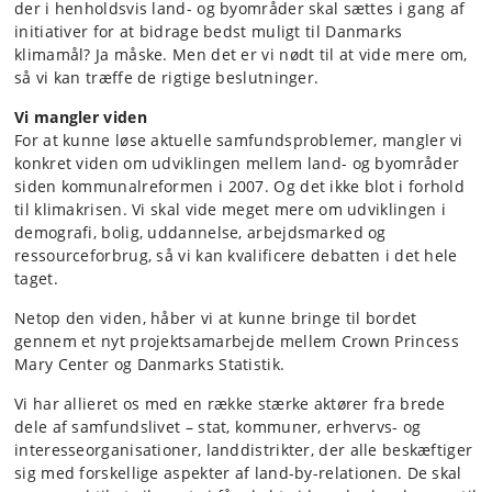
der i henholdsvis land- og byområder skal sættes i gang af
initiativer for at bidrage bedst muligt til Danmarks
klimamål? Ja måske. Men det er vi nødt til at vide mere om,
så vi kan træffe de rigtige beslutninger.
Vi mangler viden
For at kunne løse aktuelle samfundsproblemer, mangler vi
konkret viden om udviklingen mellem land- og byområder
siden kommunalreformen i 2007. Og det ikke blot i forhold
til klimakrisen. Vi skal vide meget mere om udviklingen i
demografi, bolig, uddannelse, arbejdsmarked og
ressourceforbrug, så vi kan kvalificere debatten i det hele
taget.
Netop den viden, håber vi at kunne bringe til bordet
gennem et nyt projektsamarbejde mellem Crown Princess
Mary Center og Danmarks Statistik.
Vi har allieret os med en række stærke aktører fra brede
dele af samfundslivet – stat, kommuner, erhvervs- og
interesseorganisationer, landdistrikter, der alle beskæftiger
sig med forskellige aspekter af land-by-relationen. De skal