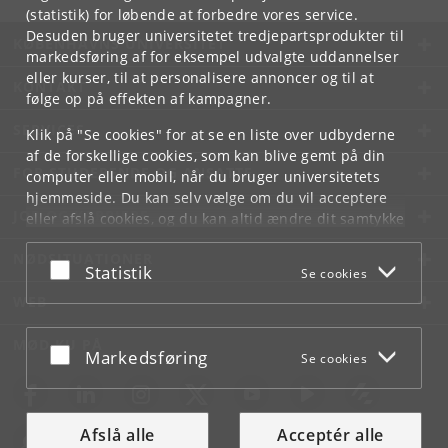
(statistik) for løbende at forbedre vores service.
Desuden bruger universitetet tredjepartsprodukter til
KØBENHAVNS UNIVERSITET
markedsføring af for eksempel udvalgte uddannelser
eller kurser, til at personalisere annoncer og til at
KONTAKT
følge op på effekten af kampagner.
SERVICES
Klik på "Se cookies" for at se en liste over udbyderne
af de forskellige cookies, som kan blive gemt på din
FOR STUDERENDE OG ANSATTE
computer eller mobil, når du bruger universitetets
hjemmeside. Du kan selv vælge om du vil acceptere
JOB OG KARRIERE
eller afslå cookies, og du kan altid ændre dit samtykke
under
Cookie- og privatlivspolitik
som du finder i
NØDSITUATIONER
bunden af hver side.
Acceptér eller afslå
Statistik
Se cookies
Googles privatlivspolitik
WEB
MØD KU PÅ
Acceptér eller afslå
Markedsføring
Se cookies
Afslå alle
Acceptér alle