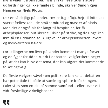
mere viden på området, hvis vi skal løse tidens store
udfordringer og ikke famle i blinde, skriver Simon Kjær
Hansen og Niels Ploug.
Der er så dejligt på landet. Her er fuglefløjt, højt til loftet, et
stærkt fællesskab i de små samfund og masser af plads.
Men der er også alt for langt til hospitaler, for få
arbejdspladser, butikkerne lukker på stribe, og de unge kan
ikke få en uddannelse. Alligevel er arbejdsløsheden lavere
og livskvaliteten højere.
Fortællingerne om livet på landet kommer i mange farver,
og de fyger for tiden rundt i debatten. Valgforskere peger
på, at det kan blive det tema, der kan afgøre det kommende
folketingsvalg.
De fleste vælgere såvel som politikere kan se, at debatten
har potentiale til både at samle og splitte befolkningen.
Føler vi os som en del af samme samfund – eller lever vi i
vidt forskellige virkeligheder?