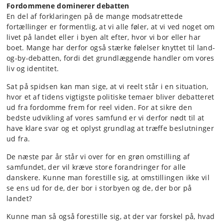
Fordommene dominerer debatten
En del af forklaringen på de mange modsatrettede
fortællinger er formentlig, at vi alle føler, at vi ved noget om
livet på landet eller i byen alt efter, hvor vi bor eller har
boet. Mange har derfor også stærke følelser knyttet til land-
og-by-debatten, fordi det grundlæggende handler om vores
liv og identitet.
Sat på spidsen kan man sige, at vi reelt står i en situation,
hvor et af tidens vigtigste politiske temaer bliver debatteret
ud fra fordomme frem for reel viden. For at sikre den
bedste udvikling af vores samfund er vi derfor nødt til at
have klare svar og et oplyst grundlag at træffe beslutninger
ud fra.
De næste par år står vi over for en grøn omstilling af
samfundet, der vil kræve store forandringer for alle
danskere. Kunne man forestille sig, at omstillingen ikke vil
se ens ud for de, der bor i storbyen og de, der bor på
landet?
Kunne man så også forestille sig, at der var forskel på, hvad