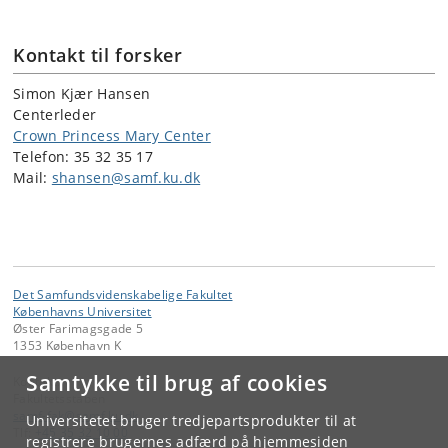
Kontakt til forsker
Simon Kjær Hansen
Centerleder
Crown Princess Mary Center
Telefon: 35 32 35 17
Mail:
shansen@samf.ku.dk
Det Samfundsvidenskabelige Fakultet
Københavns Universitet
Øster Farimagsgade 5
1353 København K
Samtykke til brug af cookies
Kontakt:
Fakultetsstaben
samf-fak
@
samf
.
ku
.
dk
Universitetet bruger tredjepartsprodukter til at
Tlf:
+45 35 32 10 00
registrere brugernes adfærd på hjemmesiden