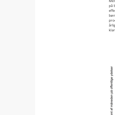
Men
på 
eff
bør
pro
årl
kla