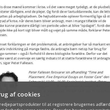
vis disse mænd kommer i krise, vil det være meget tydeligt, at de pludsel
sterer dårligere, end de plejer. Og fordi de er lavtuddannede, kan de lett
tattes på arbejdspladsen. De højtuddannede oplever formentlig lige så s
grad af krise, når deres børn bliver anbragt, men i mange tilfælde vil de
ke kunne præstere dårligt i en periode uden at blive ”opdaget”, fordi de
ejde ikke på kort sigt bliver målt og vejet på samme måde, forklarer Pete
esen.
anset forklaringen er det problematisk, at anbringelser har så markant e
ativ indvirkning på mange fædre, da anbragte børn netop har brug for
gge rammer – også i forhold til deres biologiske forældre. Derfor var det
ke værd at overveje en særlig indsats til at støtte forældrene til anbragt
, siger Peter Fallesen.
Peter Fallesen forsvarer sin afhandling "Time and
Placement. Five Empirical Essays on Foster Care" den 
Februar kl. 13.00 – 16.00, Sociologisk Institut, Øster
Farimagsgade 5, 1353 København K, lokale 18.01.11. E
forsvaret er Sociologisk Institut vært ved en reception
rug af cookies
lokale 16.2.55.
tredjepartsprodukter til at registrere brugernes adfæ