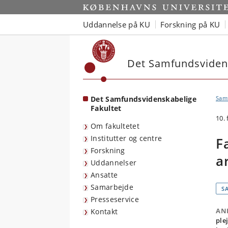
Start
Uddannelse på KU
Forskning på KU
Det Samfundsvidens
Det Samfundsvidenskabelige
Sam
Fakultet
10.
Om fakultetet
Institutter og centre
F
Forskning
a
Uddannelser
Ansatte
Samarbejde
S
Presseservice
AN
Kontakt
ple