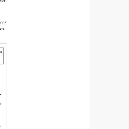
ekt
2005
børn