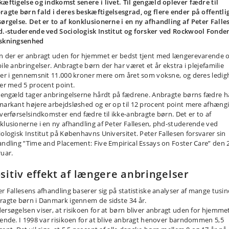
kæftigelse og indkomst senere i livet. Til gengæld oplever fædre til
ragte børn fald i deres beskæftigelsesgrad, og flere ender på offentli
sørgelse. Det er to af konklusionerne i en ny afhandling af Peter Falle
d.-studerende ved Sociologisk Institut og forsker ved Rockwool Fonde
skningsenhed
n der er anbragt uden for hjemmet er bedst tjent med længerevarende 
bile anbringelser. Anbragte børn der har været et år ekstra i plejefamilie
ner i gennemsnit 11.000 kroner mere om året som voksne, og deres ledi
der med 5 procent point.
 gengæld tager anbringelserne hårdt på fædrene. Anbragte børns fædre h
markant højere arbejdsløshed og er op til 12 procent point mere afhæng
overførselsindkomster end fædre til ikke-anbragte børn. Det er to af
klusionerne i en ny afhandling af Peter Fallesen, phd-studerende ved
iologisk Institut på Københavns Universitet. Peter Fallesen forsvarer sin
andling ”Time and Placement: Five Empirical Essays on Foster Care” den 
ruar.
sitiv effekt af længere anbringelser
er Fallesens afhandling baserer sig på statistiske analyser af mange tusi
ragte børn i Danmark igennem de sidste 34 år.
ersøgelsen viser, at risikoen for at børn bliver anbragt uden for hjemme
dende. I 1998 var risikoen for at blive anbragt henover barndommen 5,5