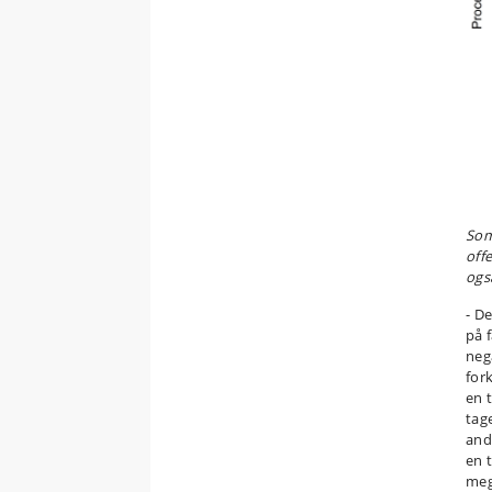
Som
off
ogs
- D
på 
neg
for
en 
tage
and
en 
meg