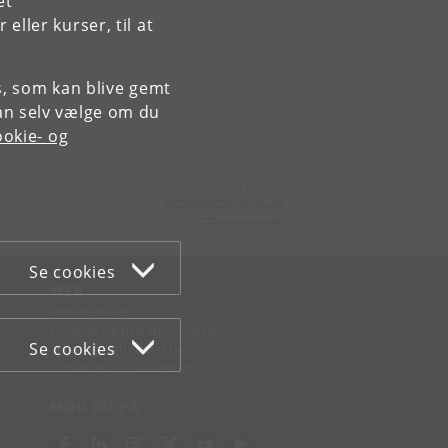
et
ller kurser, til at
es, som kan blive gemt
an selv vælge om du
okie- og
Kontakt:
Webmaster på Sociologisk Institut
webmaster
@
soc
.
ku
.
dk
Tlf:
+45 35 33 17 07
Se cookies
WEB
Om websitet
Cookies og privatlivspolitik
Se cookies
Tilgængelighedserklæring
Informationssikkerhed
MØD KU PÅ