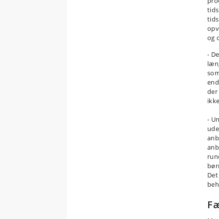
proc
tid
tids
opv
og d
- De
læn
som
end
der
ikke
- U
ude
anb
anb
run
børn
Det 
beh
Fæ