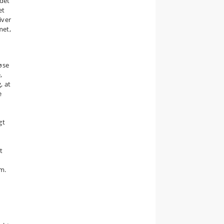
 det
et
iver
met,
øse
,
, at
e
gt
t
om.