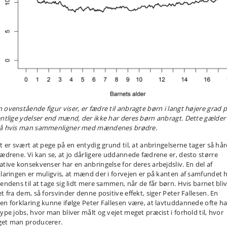
 ovenstående figur viser, er fædre til anbragte børn i langt højere grad 
entlige ydelser end mænd, der ikke har deres børn anbragt. Dette gælder
å hvis man sammenligner med mændenes brødre.
et er svært at pege på en entydig grund til, at anbringelserne tager så hår
fædrene. Vi kan se, at jo dårligere uddannede fædrene er, desto større
ative konsekvenser har en anbringelse for deres arbejdsliv. En del af
klaringen er muligvis, at mænd der i forvejen er på kanten af samfundet 
tendens til at tage sig lidt mere sammen, når de får børn. Hvis barnet bli
t fra dem, så forsvinder denne positive effekt, siger Peter Fallesen. En
en forklaring kunne ifølge Peter Fallesen være, at lavtuddannede ofte ha
type jobs, hvor man bliver målt og vejet meget præcist i forhold til, hvor
et man producerer.