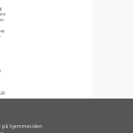
ig
ere
tor
res
r
n
e
20.
fter
 i
rd på hjemmesiden