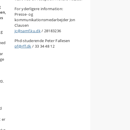
g
For yderligere information:
sen,
Presse- og
ns
kommunikationsmedarbejder Jon
Clausen
jc@samf.ku.dk
/ 28183236
og
Phd-studerende Peter Fallesen
ghed
pf@rff.dk
/ 33 34 48 12
ar
ige
20.
nd
t er