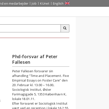
ind en medarbejder
Job
KUnet
English
Phd-forsvar af Peter
Fallesen
Peter Fallesen forsvarer sin
afhandling "Time and Placement. Five
Empirical Essays on Foster Care" den
20. Februar kl. 13.00 – 16.00,
Sociologisk Institut, Øster
Farimagsgade 5, 1353 København K,
lokale 18.01.11.
i
Efter forsvaret er Sociologisk Institut
vært ved en reception i lokale 16.2.55.