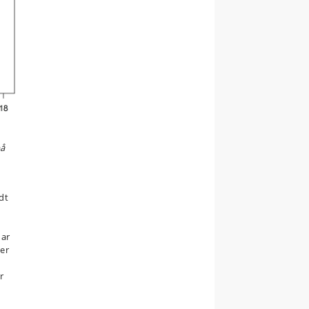
på
dt
har
ver
r