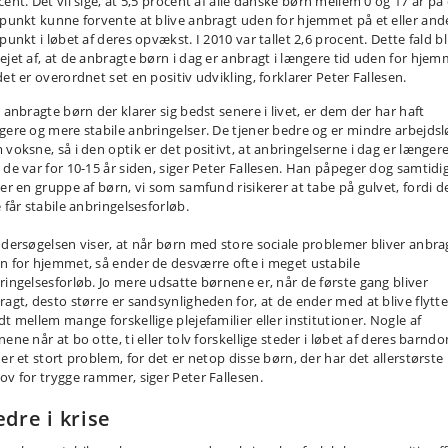
ent. Det vil sige, at 5,5 procent af alle danske børn mellem 0 og 17 år på
spunkt kunne forvente at blive anbragt uden for hjemmet på et eller and
punkt i løbet af deres opvækst. I 2010 var tallet 2,6 procent. Dette fald bl
ejet af, at de anbragte børn i dag er anbragt i længere tid uden for hjem
et er overordnet set en positiv udvikling, forklarer Peter Fallesen.
 anbragte børn der klarer sig bedst senere i livet, er dem der har haft
gere og mere stabile anbringelser. De tjener bedre og er mindre arbejdsl
 voksne, så i den optik er det positivt, at anbringelserne i dag er længere
 de var for 10-15 år siden, siger Peter Fallesen. Han påpeger dog samtidig
 er en gruppe af børn, vi som samfund risikerer at tabe på gulvet, fordi d
 får stabile anbringelsesforløb.
ndersøgelsen viser, at når børn med store sociale problemer bliver anbra
n for hjemmet, så ender de desværre ofte i meget ustabile
ringelsesforløb. Jo mere udsatte børnene er, når de første gang bliver
ragt, desto større er sandsynligheden for, at de ender med at blive flytte
dt mellem mange forskellige plejefamilier eller institutioner. Nogle af
ene når at bo otte, ti eller tolv forskellige steder i løbet af deres barnd
er et stort problem, for det er netop disse børn, der har det allerstørste
ov for trygge rammer, siger Peter Fallesen.
dre i krise