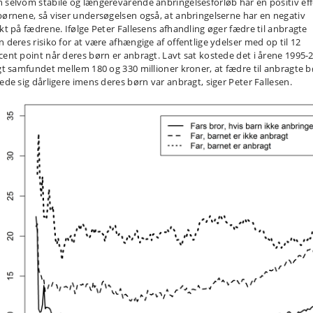
 selvom stabile og længerevarende anbringelsesforløb har en positiv eff
børnene, så viser undersøgelsen også, at anbringelserne har en negativ
ekt på fædrene. Ifølge Peter Fallesens afhandling øger fædre til anbragte
n deres risiko for at være afhængige af offentlige ydelser med op til 12
cent point når deres børn er anbragt. Lavt sat kostede det i årene 1995-
igt samfundet mellem 180 og 330 millioner kroner, at fædre til anbragte 
rede sig dårligere imens deres børn var anbragt, siger Peter Fallesen.