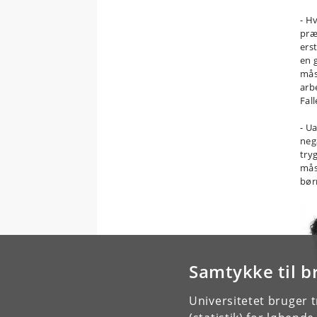
- H
præ
ers
en 
mås
arb
Fall
- U
neg
try
mås
børn
Samtykke til b
Universitetet bruger 