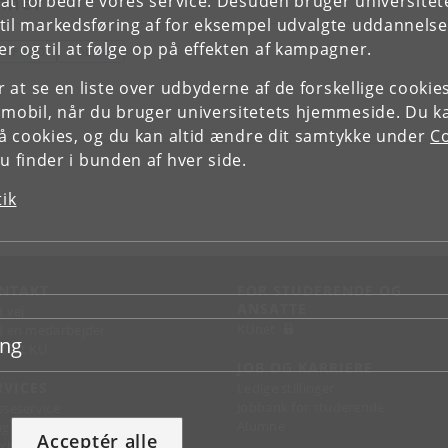
mner
e at forbedre vores service. Desuden bruger universitet
il markedsføring af for eksempel udvalgte uddannelser e
r og til at følge op på effekten af kampagner.
AMFUND
POLITIK
or at se en liste over udbyderne af de forskellige cooki
 mobil, når du bruger universitetets hjemmeside. Du k
slå cookies, og du kan altid ændre dit samtykke under
Co
 finder i bunden af hver side.
tik
NTAKT
FOR STUDERENDE OG
ANSATTE
d vej
KUnet
d en medarbejder
ing
takt KU
JOB OG KARRIERE
RVICES
Ledige stillinger
Jobbank for studerende
sseservice
Alumne
ignguide
Acceptér alle
chandise