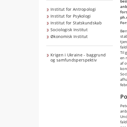
bes
anb
Institut for Antropologi
for
Institut for Psykologi
ph.
Institut for Statskundskab
For
Sociologisk Institut
Bør
Økonomisk Institut
sta
tje
fal
Til
Krigen i Ukraine - baggrund
en 
og samfundsperspektiv
af 
kon
Soc
afh
feb
Po
Pet
anb
Und
fal