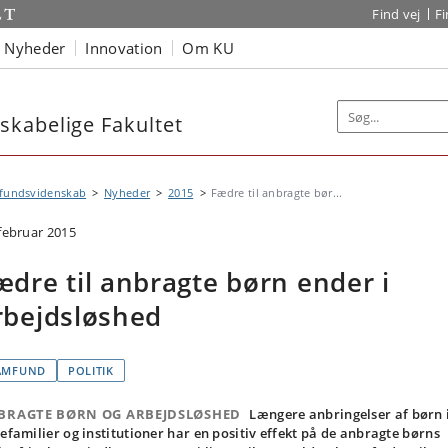
Find vej
F
Nyheder
Innovation
Om KU
kabelige Fakultet
fundsvidenskab
Nyheder
2015
Fædre til anbragte bør...
 februar 2015
ædre til anbragte børn ender i
rbejdsløshed
AMFUND
POLITIK
BRAGTE BØRN OG ARBEJDSLØSHED
Længere anbringelser af børn 
jefamilier og institutioner har en positiv effekt på de anbragte børns