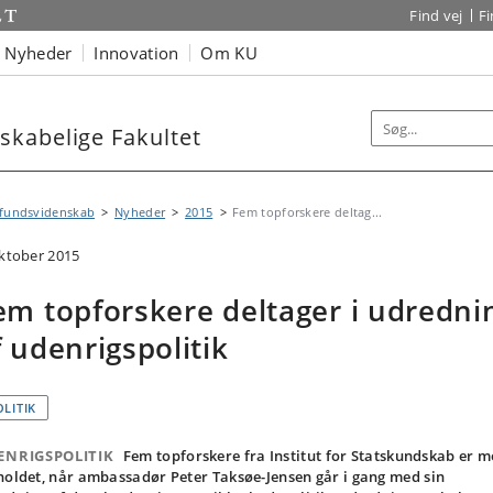
Find vej
F
Nyheder
Innovation
Om KU
kabelige Fakultet
fundsvidenskab
Nyheder
2015
Fem topforskere deltag...
oktober 2015
em topforskere deltager i udredni
f udenrigspolitik
OLITIK
ENRIGSPOLITIK
Fem topforskere fra Institut for Statskundskab er 
holdet, når ambassadør Peter Taksøe-Jensen går i gang med sin