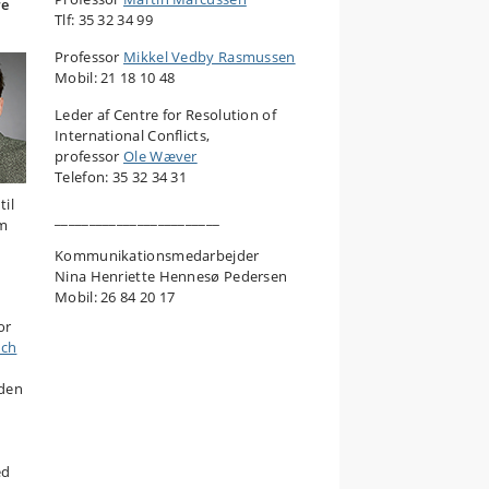
re
Tlf: 35 32 34 99
Professor
Mikkel Vedby Rasmussen
Mobil: 21 18 10 48
Leder af Centre for Resolution of
International Conflicts,
professor
Ole Wæver
Telefon: 35 32 34 31
til
________________________
om
Kommunikationsmedarbejder
Nina Henriette Hennesø Pedersen
Mobil: 26 84 20 17
or
uch
uden
ed