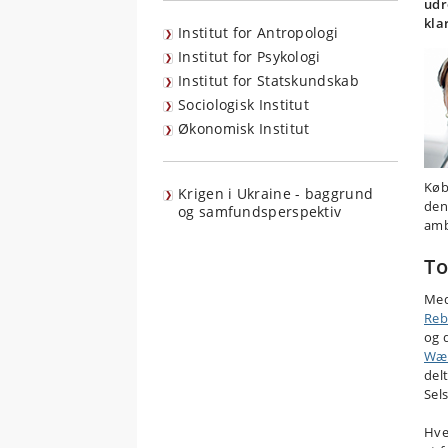
udr
kla
Institut for Antropologi
Institut for Psykologi
Institut for Statskundskab
Sociologisk Institut
Økonomisk Institut
Køb
Krigen i Ukraine - baggrund
den
og samfundsperspektiv
amb
To
Med
Reb
og 
Wæ
del
Sel
Hve