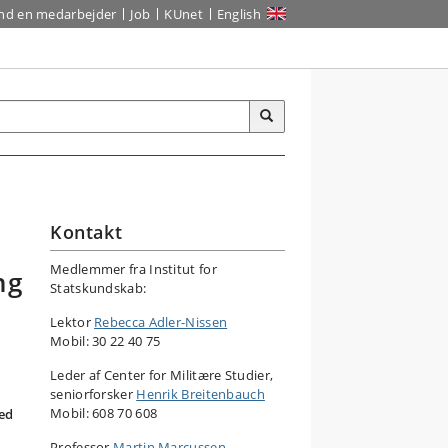
ind en medarbejder
Job
KUnet
English
Kontakt
Medlemmer fra Institut for
ng
Statskundskab:
Lektor
Rebecca Adler-Nissen
Mobil: 30 22 40 75
Leder af Center for Militære Studier,
seniorforsker
Henrik Breitenbauch
Mobil: 608 70 608
med
Professor
Martin Marcussen