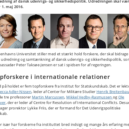
edning af dansk udenrigs- og sikkerhedspolitik. Udredningen skal væ
r 1. maj 2016.
enhavns Universitet stiller med et stærkt hold forskere, der skal bidrage 
 udredning og samtænkning af dansk udenrigs- og sikkerhedspolitik, s
assadør Peter Taksøe-Jensen er sat i spidsen for af regeringen.
pforskere i internationale relationer
 på holdet er fem topforskere fra Institut for Statskundskab. Det er lekt
ecca Adler-Nissen
, leder af Center for Militære Studier
Henrik Breitenba
de tre professorer
Martin Marcussen
,
Mikkel Vedby-Rasmussen
og
Ole
ver
, der er leder af Centre for Resolution of International Conflicts. Des
tager prorektor Lykke Friis, der er formand for Det Udenrigspolitiske
skab.
r især har forskerne fra instituttet bred indsigt og mange års erfaring m