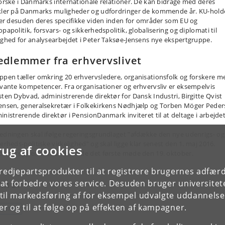
forske i Danmarks internationale relationer. De kan bidrage med deres
kler på Danmarks muligheder og udfordringer de kommende år. KU-hold
ller desuden deres specifikke viden inden for områder som EU og
papolitik, forsvars- og sikkerhedspolitik, globalisering og diplomati til
ighed for analysearbejdet i Peter Taksøe-Jensens nye ekspertgruppe.
dlemmer fra erhvervslivet
ppen tæller omkring 20 erhvervsledere, organisationsfolk og forskere m
evante kompetencer. Fra organisationer og erhvervsliv er eksempelvis
sten Dybvad, administrerende direktør for Dansk Industri, Birgitte Qvist
ensen, generalsekretær i Folkekirkens Nødhjælp og Torben Möger Peder
inistrerende direktør i PensionDanmark inviteret til at deltage i arbejdet
edningen skal ifølge regeringsgrundlaget ”afdække den nye udenrigs- og
erheds-politiske virkelighed” og skal ligge klar senest den 1. maj 2016.
rug af cookies
pertgruppen ventes at holde det første møde den 19. oktober.
tredjepartsprodukter til at registrere brugernes adfæ
mner
e at forbedre vores service. Desuden bruger universitet
il markedsføring af for eksempel udvalgte uddannelser e
r og til at følge op på effekten af kampagner.
OLITIK