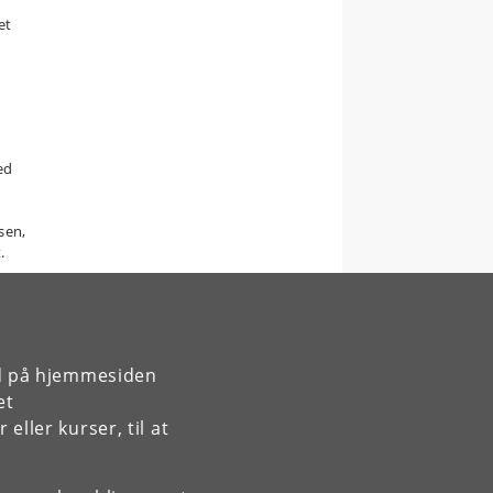
et
ed
sen,
.
rd på hjemmesiden
et
ller kurser, til at