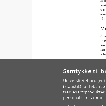
at 
vin
sti
euro
råd
Me
Gru
rel
Kar
Sør
adm
Udr
sikk
Samtykke til b
Eks
Universitetet bruger 
E
(statistik) for løbend
tredjepartsprodukter t
personalisere annonce
P