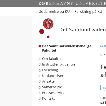
Start
Uddannelse på KU
Forskning på KU
Det Samfundsvidens
Det Samfundsvidenskabelige
Sam
Fakultet
5. 
Om fakultetet
Institutter og centre
F
Forskning
a
Uddannelser
Ansatte
Samarbejde
P
Presseservice
UD
Kontakt
på 