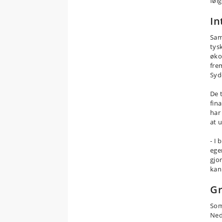
føl
In
Sam
tys
øko
fre
Syd
De 
fin
har
at 
- I
ege
gjo
kan
Gr
Som
Ned