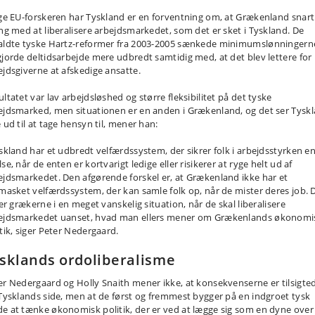
lge EU-forskeren har Tyskland er en forventning om, at Grækenland snart
ang med at liberalisere arbejdsmarkedet, som det er sket i Tyskland. De
aldte tyske Hartz-reformer fra 2003-2005 sænkede minimumslønningern
gjorde deltidsarbejde mere udbredt samtidig med, at det blev lettere for
ejdsgiverne at afskedige ansatte.
ltatet var lav arbejdsløshed og større fleksibilitet på det tyske
ejdsmarked, men situationen er en anden i Grækenland, og det ser Tysk
 ud til at tage hensyn til, mener han:
yskland har et udbredt velfærdssystem, der sikrer folk i arbejdsstyrken e
se, når de enten er kortvarigt ledige eller risikerer at ryge helt ud af
ejdsmarkedet. Den afgørende forskel er, at Grækenland ikke har et
tmasket velfærdssystem, der kan samle folk op, når de mister deres job. 
ler grækerne i en meget vanskelig situation, når de skal liberalisere
ejdsmarkedet uanset, hvad man ellers mener om Grækenlands økonomi
itik, siger Peter Nedergaard.
sklands ordoliberalisme
er Nedergaard og Holly Snaith mener ikke, at konsekvenserne er tilsigte
 Tysklands side, men at de først og fremmest bygger på en indgroet tysk
e at tænke økonomisk politik, der er ved at lægge sig som en dyne over