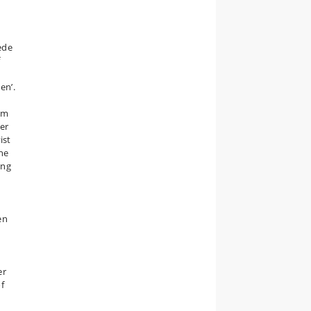
ede
f
en’.
om
ker
ist
ene
ing
en
er
of