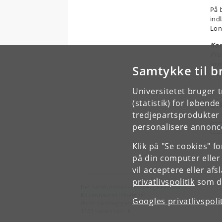
På 
ind
Lon
Ko
Pro
Ins
Samtykke til b
Mob
Universitetet bruger 
E
(statistik) for løbend
tredjepartsprodukter t
personalisere annonce
S
Klik på "Se cookies" f
på din computer eller
vil acceptere eller af
privatlivspolitik
som du
Det Samfundsvidenskabelige Fakultet
Københavns Universitet
Googles privatlivspoli
Øster Farimagsgade 5
1353 København K