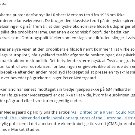
opa.
skerne puster derfor nyt liv i Robert Mertons teori fra 1936 om ikke-
enderede konsekvenser. De bruger den klassiske teori på de tyskinspirer
seløsninger og når frem til, at den tyske økonomiske filosofi udspringer a
 såkaldte ordoliberalisme. Det er en økonomisk filosofi, der bedst kan
rives som ’Ordnungspolitik’ eller som en slags politik ’uden-slinger-i-vals
ores analyse viser, at den ordoliberale filosofi nemt kommer til at virke s
slags ”autopilot”, når Tyskland træffer afgørende beslutninger, der påvir
opæisk økonomisk politik. Det betyder desværre også, at Tyskland gradv
ter kontrol over eurokrisen, for løsningen er givetvis ikke at sende den 
lpepakke efter den anden mod syd i forsøget på at presse en ”tysk” løsn
 over hovedet på grækerne, siger Peter Nedergaard.
kenland har senest modtaget sin tredje hjælpepakke på 634 milliarder
ner. Ifølge Peter Nedergaard er det ikke til at vide, hvornår eurokrisen ig
der på grund eller hvor turen egentlig ender.
er Nedergaard og Holly Snaiths artikel
‘As I Drifted on a River I Could Not
trol’: The Unintended Ordoliberal Consequences of the Eurozone Crisis’
nylig publiceret i det anerkendte videnskabelige tidsskrift JCMS: Journal 
mon Market Studies.