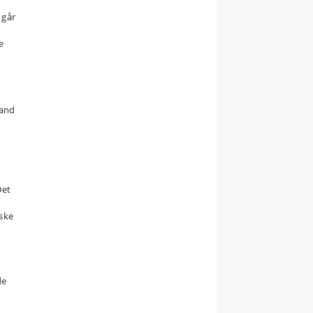
 går
e
land
n
Det
ske
de