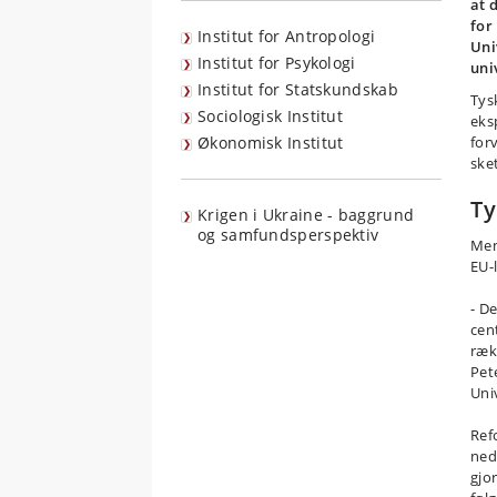
at 
for
Institut for Antropologi
Uni
Institut for Psykologi
uni
Institut for Statskundskab
Tys
Sociologisk Institut
eks
Økonomisk Institut
for
ske
Ty
Krigen i Ukraine - baggrund
og samfundsperspektiv
Men
EU-
- D
cen
ræk
Pet
Univ
Ref
ned
gjo