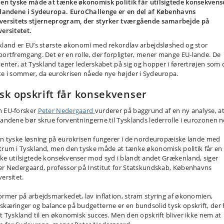
den tyske måde at tænke økonomisk politik får utilsigtede konsekvens
 landene i Sydeuropa. EuroChallenge er en del af Københavns
versitets stjerneprogram, der styrker tværgående samarbejde på
versitetet.
kland er EU’s største økonomi med rekordlav arbejdsløshed og stor
portfremgang. Det er en rolle, der forpligter, mener mange EU-lande. De
venter, at Tyskland tager lederskabet på sig og hopper i førertrøjen som 
te i sommer, da eurokrisen nåede nye højder i Sydeuropa.
sk opskrift får konsekvenser
 EU-forsker
Peter Nedergaard
vurderer på baggrund af en ny analyse, a
landene bør skrue forventningerne til Tysklands lederrolle i eurozonen n
en tyske løsning på eurokrisen fungerer i de nordeuropæiske lande med
trum i Tyskland, men den tyske måde at tænke økonomisk politik får en
ke utilsigtede konsekvenser mod syd i blandt andet Grækenland, siger
er Nedergaard, professor på Institut for Statskundskab, Københavns
ersitet.
ormer på arbejdsmarkedet, lav inflation, stram styring af økonomien,
skæringer og balance på budgetterne er en bundsolid tysk opskrift, der 
rt Tyskland til en økonomisk succes. Men den opskrift bliver ikke nem at