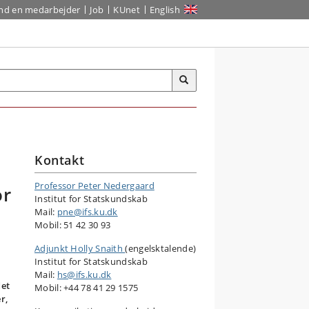
ind en medarbejder
Job
KUnet
English
Kontakt
Professor Peter Nedergaard
or
Institut for Statskundskab
Mail:
pne@ifs.ku.dk
Mobil: 51 42 30 93
Adjunkt Holly Snaith
(engelsktalende)
Institut for Statskundskab
Mail:
hs@ifs.ku.dk
det
Mobil: +44 78 41 29 1575
r,