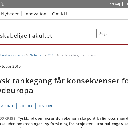
Find vej
F
Nyheder
Innovation
Om KU
kabelige Fakultet
fundsvidenskab
Nyheder
2015
Tysk tankegang får kon...
oktober 2015
ysk tankegang får konsekvenser f
ydeuropa
AMFUND
POLITIK
HISTORIE
ROKRISE
Tyskland dominerer den økonomiske politik i Europa, men 
ikke uden omkostninger. Ny forskning fra projektet EuroChallenge vise