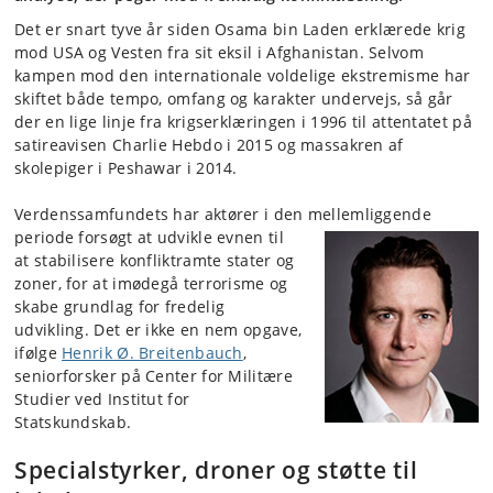
Det er snart tyve år siden Osama bin Laden erklærede krig
mod USA og Vesten fra sit eksil i Afghanistan. Selvom
kampen mod den internationale voldelige ekstremisme har
skiftet både tempo, omfang og karakter undervejs, så går
der en lige linje fra krigserklæringen i 1996 til attentatet på
satireavisen Charlie Hebdo i 2015 og massakren af
skolepiger i Peshawar i 2014.
Verdenssamfundets har aktører i den mellemliggende
periode
forsøgt at udvikle evnen til
at stabilisere konfliktramte stater og
zoner, for at imødegå terrorisme og
skabe grundlag for fredelig
udvikling. Det er ikke en nem opgave,
ifølge
Henrik Ø. Breitenbauch
,
seniorforsker på Center for Militære
Studier ved Institut for
Statskundskab.
Specialstyrker, droner og støtte til