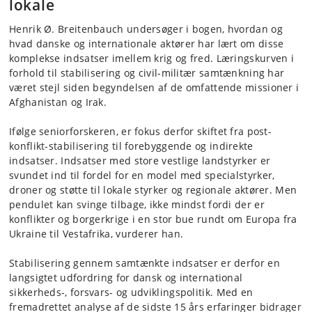
lokale
Henrik Ø. Breitenbauch undersøger i bogen, hvordan og
hvad danske og internationale aktører har lært om disse
komplekse indsatser imellem krig og fred. Læringskurven i
forhold til stabilisering og civil-militær samtænkning har
været stejl siden begyndelsen af de omfattende missioner i
Afghanistan og Irak.
Ifølge seniorforskeren, er fokus derfor skiftet fra post-
konflikt-stabilisering til forebyggende og indirekte
indsatser. Indsatser med store vestlige landstyrker er
svundet ind til fordel for en model med specialstyrker,
droner og støtte til lokale styrker og regionale aktører. Men
pendulet kan svinge tilbage, ikke mindst fordi der er
konflikter og borgerkrige i en stor bue rundt om Europa fra
Ukraine til Vestafrika, vurderer han.
Stabilisering gennem samtænkte indsatser er derfor en
langsigtet udfordring for dansk og international
sikkerheds-, forsvars- og udviklingspolitik. Med en
fremadrettet analyse af de sidste 15 års erfaringer bidrager