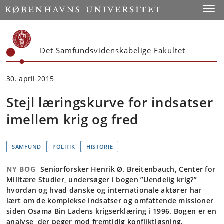
Start
Toggl
Det Samfundsvidenskabelige Fakultet
30. april 2015
Stejl læringskurve for indsatser
imellem krig og fred
SAMFUND
POLITIK
HISTORIE
NY BOG
Seniorforsker Henrik Ø. Breitenbauch, Center for
Militære Studier, undersøger i bogen ”Uendelig krig?”
hvordan og hvad danske og internationale aktører har
lært om de komplekse indsatser og omfattende missioner
siden Osama Bin Ladens krigserklæring i 1996. Bogen er en
analyse, der peger mod fremtidig konfliktløsning.