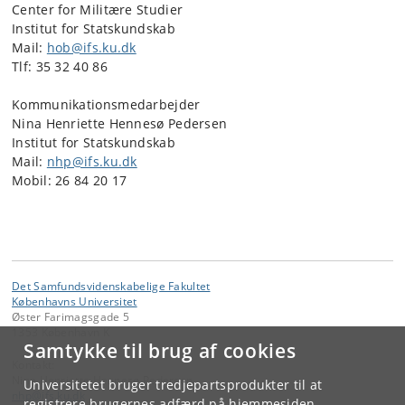
Center for Militære Studier
Institut for Statskundskab
Mail:
hob@ifs.ku.dk
Tlf: 35 32 40 86
Kommunikationsmedarbejder
Nina Henriette Hennesø Pedersen
Institut for Statskundskab
Mail:
nhp@ifs.ku.dk
Mobil: 26 84 20 17
Det Samfundsvidenskabelige Fakultet
Københavns Universitet
Øster Farimagsgade 5
1353 København K
Samtykke til brug af cookies
Kontakt:
Nina Henriette Hennesø Pedersen
Universitetet bruger tredjepartsprodukter til at
nhp
@
ifs
.
ku
.
dk
registrere brugernes adfærd på hjemmesiden