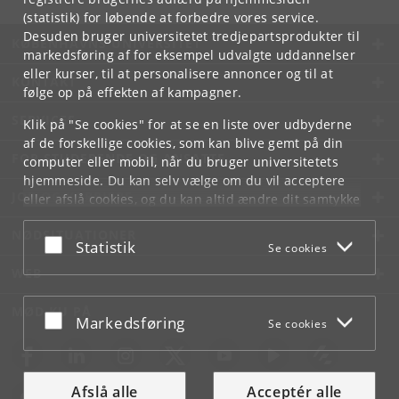
(statistik) for løbende at forbedre vores service.
Desuden bruger universitetet tredjepartsprodukter til
KØBENHAVNS UNIVERSITET
markedsføring af for eksempel udvalgte uddannelser
eller kurser, til at personalisere annoncer og til at
KONTAKT
følge op på effekten af kampagner.
SERVICES
Klik på "Se cookies" for at se en liste over udbyderne
af de forskellige cookies, som kan blive gemt på din
FOR STUDERENDE OG ANSATTE
computer eller mobil, når du bruger universitetets
hjemmeside. Du kan selv vælge om du vil acceptere
JOB OG KARRIERE
eller afslå cookies, og du kan altid ændre dit samtykke
under
Cookie- og privatlivspolitik
som du finder i
NØDSITUATIONER
bunden af hver side.
Acceptér eller afslå
Statistik
Se cookies
Googles privatlivspolitik
WEB
MØD KU PÅ
Acceptér eller afslå
Markedsføring
Se cookies
Afslå alle
Acceptér alle