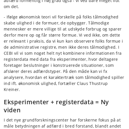
adfærd formentlig i høj grad også - vi ved bare meget lidt
om det.
- Ifølge økonomisk teori vil forskelle på folks tålmodighed
skabe ulighed i de formuer, de opbygger. Tålmodige
mennesker er mere villige til at udskyde forbrug og sparer
derfor mere op og får større formue. Vi ved ikke, om dette
er relevant i praksis, da vi kun kan observere folks formue i
de administrative registre, men ikke deres tålmodighed. I
CEBI vil vi som noget helt nyt kombinere informationen fra
registerdata med data fra eksperimenter, hvor deltagere
foretager beslutninger i konstruerede situationer, som
afslører deres adfærdstyper. På den måde kan vi fx
analysere, hvordan et karaktertræk som tålmodighed spiller
ind ift. økonomisk ulighed, fortæller Claus Thustrup
Kreiner.
Eksperimenter + registerdata = Ny
viden
I det nye grundforskningscenter har forskerne fokus på at
måle betydningen af adfærd i bred forstand, blandt andet