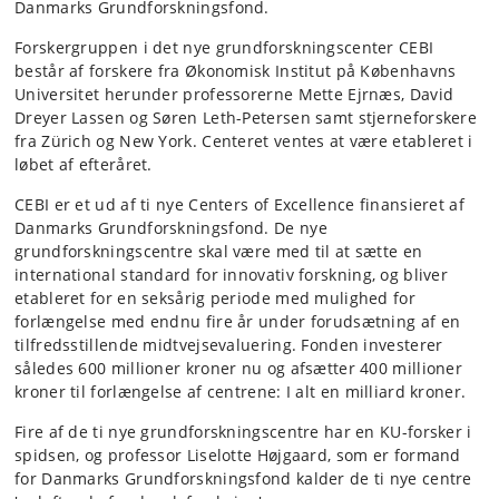
Danmarks Grundforskningsfond.
Forskergruppen i det nye grundforskningscenter CEBI
består af forskere fra Økonomisk Institut på Københavns
Universitet herunder professorerne Mette Ejrnæs, David
Dreyer Lassen og Søren Leth-Petersen samt stjerneforskere
fra Zürich og New York. Centeret ventes at være etableret i
løbet af efteråret.
CEBI er et ud af ti nye Centers of Excellence finansieret af
Danmarks Grundforskningsfond. De nye
grundforskningscentre skal være med til at sætte en
international standard for innovativ forskning, og bliver
etableret for en seksårig periode med mulighed for
forlængelse med endnu fire år under forudsætning af en
tilfredsstillende midtvejsevaluering. Fonden investerer
således 600 millioner kroner nu og afsætter 400 millioner
kroner til forlængelse af centrene: I alt en milliard kroner.
Fire af de ti nye grundforskningscentre har en KU-forsker i
spidsen, og professor Liselotte Højgaard, som er formand
for Danmarks Grundforskningsfond kalder de ti nye centre