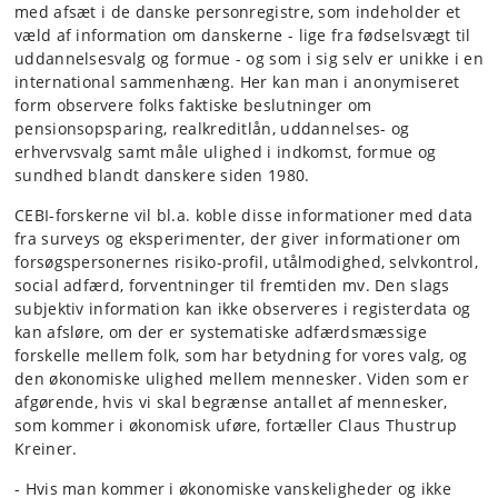
med afsæt i de danske personregistre, som indeholder et
væld af information om danskerne - lige fra fødselsvægt til
uddannelsesvalg og formue - og som i sig selv er unikke i en
international sammenhæng. Her kan man i anonymiseret
form observere folks faktiske beslutninger om
pensionsopsparing, realkreditlån, uddannelses- og
erhvervsvalg samt måle ulighed i indkomst, formue og
sundhed blandt danskere siden 1980.
CEBI-forskerne vil bl.a. koble disse informationer med data
fra surveys og eksperimenter, der giver informationer om
forsøgspersonernes risiko-profil, utålmodighed, selvkontrol,
social adfærd, forventninger til fremtiden mv. Den slags
subjektiv information kan ikke observeres i registerdata og
kan afsløre, om der er systematiske adfærdsmæssige
forskelle mellem folk, som har betydning for vores valg, og
den økonomiske ulighed mellem mennesker. Viden som er
afgørende, hvis vi skal begrænse antallet af mennesker,
som kommer i økonomisk uføre, fortæller Claus Thustrup
Kreiner.
- Hvis man kommer i økonomiske vanskeligheder og ikke