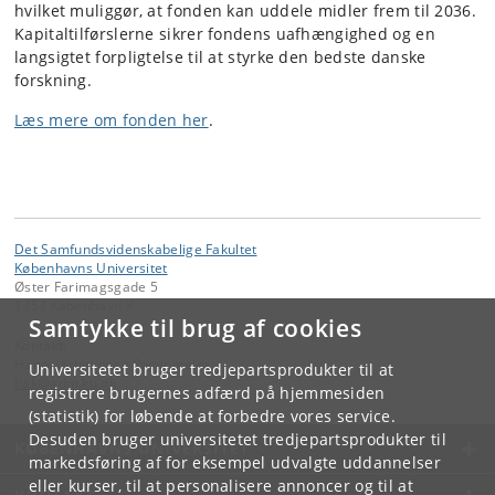
hvilket muliggør, at fonden kan uddele midler frem til 2036.
Kapitaltilførslerne sikrer fondens uafhængighed og en
langsigtet forpligtelse til at styrke den bedste danske
forskning.
Læs mere om fonden her
.
Det Samfundsvidenskabelige Fakultet
Københavns Universitet
Øster Farimagsgade 5
1353 København K
Samtykke til brug af cookies
Kontakt:
Hanne Kristensen Rosenmejer
Universitetet bruger tredjepartsprodukter til at
hak
@
adm
.
ku
.
dk
registrere brugernes adfærd på hjemmesiden
(statistik) for løbende at forbedre vores service.
Desuden bruger universitetet tredjepartsprodukter til
KØBENHAVNS UNIVERSITET
markedsføring af for eksempel udvalgte uddannelser
eller kurser, til at personalisere annoncer og til at