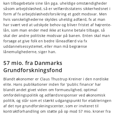
kan tilbagebetale sine lån pga. uheldige omstændigheder
såsom arbejdsløshed, så er velfærdsstatens sikkerhedsnet i
form af fx arbejdsløshedsforsikring et godt modsvar. Men
hvis vanskelighederne skyldes uheldig adfærd, fx at man
har svært ved at udskyde behov og bliver fristet af højrente-
lån, som man ender med ikke at kunne betale tilbage, så
skal der andre politiske modsvar på banen. Enten skal man
forsøge at give folk en bedre låneadfærd via fx
uddannelsessystemet, eller man må begrænse
lånemulighederne, siger han.
57 mio. fra Danmarks
Grundforskningsfond
Blandt økonomer er Claus Thustrup Kreiner i den nordiske
elite. Hans publikationer inden for 'public finance' har
blandt andet givet viden om formueulighed, optimal
omfordelingspolitik og adfærdsresponser ved økonomisk
politik, og står som et stærkt udgangspunkt for etableringen
af det nye grundforskningscenter, som er inviteret til
kontraktforhandling om støtte på op mod 57 mio. kroner fra