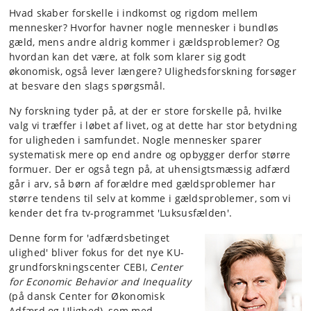
Hvad skaber forskelle i indkomst og rigdom mellem
mennesker? Hvorfor havner nogle mennesker i bundløs
gæld, mens andre aldrig kommer i gældsproblemer? Og
hvordan kan det være, at folk som klarer sig godt
økonomisk, også lever længere? Ulighedsforskning forsøger
at besvare den slags spørgsmål.
Ny forskning tyder på, at der er store forskelle på, hvilke
valg vi træffer i løbet af livet, og at dette har stor betydning
for uligheden i samfundet. Nogle mennesker sparer
systematisk mere op end andre og opbygger derfor større
formuer. Der er også tegn på, at uhensigtsmæssig adfærd
går i arv, så børn af forældre med gældsproblemer har
større tendens til selv at komme i gældsproblemer, som vi
kender det fra tv-programmet 'Luksusfælden'.
Denne form for 'adfærdsbetinget
ulighed' bliver fokus for det nye KU-
grundforskningscenter CEBI,
Center
for Economic Behavior and Inequality
(på dansk Center for Økonomisk
Adfærd og Ulighed), som med