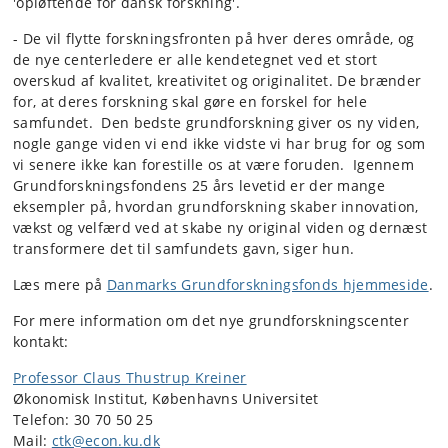
'opløftende for dansk forskning'.
- De vil flytte forskningsfronten på hver deres område, og
de nye centerledere er alle kendetegnet ved et stort
overskud af kvalitet, kreativitet og originalitet. De brænder
for, at deres forskning skal gøre en forskel for hele
samfundet. Den bedste grundforskning giver os ny viden,
nogle gange viden vi end ikke vidste vi har brug for og som
vi senere ikke kan forestille os at være foruden. Igennem
Grundforskningsfondens 25 års levetid er der mange
eksempler på, hvordan grundforskning skaber innovation,
vækst og velfærd ved at skabe ny original viden og dernæst
transformere det til samfundets gavn, siger hun.
Læs mere på
Danmarks Grundforskningsfonds hjemmeside
.
For mere information om det nye grundforskningscenter
kontakt:
Professor Claus Thustrup Kreiner
Økonomisk Institut, Københavns Universitet
Telefon: 30 70 50 25
Mail:
ctk@econ.ku.dk