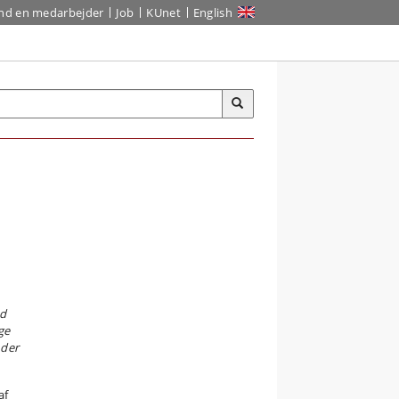
ind en medarbejder
Job
KUnet
English
ed
ge
 der
af