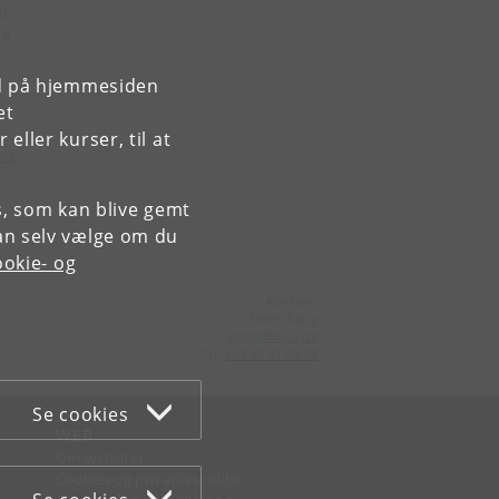
ti
ne
rd på hjemmesiden
et
e
ller kurser, til at
in
es, som kan blive gemt
an selv vælge om du
okie- og
Kontakt:
Søren Bang
sb
@
adm
.
ku
.
dk
Tlf:
+45 29 21 09 73
Se cookies
WEB
Om websitet
Cookies og privatlivspolitik