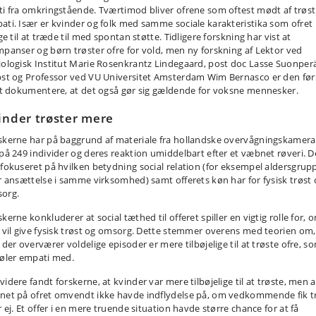
ti fra omkringstående. Tværtimod bliver ofrene som oftest mødt af trøst
ati. Især er kvinder og folk med samme sociale karakteristika som ofret
ige til at træde til med spontan støtte. Tidligere forskning har vist at
mpanser og børn trøster ofre for vold, men ny forskning af Lektor ved
iologisk Institut Marie Rosenkrantz Lindegaard, post doc Lasse Suonper
bst og Professor ved VU Universitet Amsterdam Wim Bernasco er den før
 at dokumentere, at det også gør sig gældende for voksne mennesker.
inder trøster mere
skerne har på baggrund af materiale fra hollandske overvågningskamera
 på 249 individer og deres reaktion umiddelbart efter et væbnet røveri. D
 fokuseret på hvilken betydning social relation (for eksempel aldersgrup
er ansættelse i samme virksomhed) samt offerets køn har for fysisk trøst 
org.
kerne konkluderer at social tæthed til offeret spiller en vigtig rolle for, 
k vil give fysisk trøst og omsorg. Dette stemmer overens med teorien om,
 der overværer voldelige episoder er mere tilbøjelige til at trøste ofre, s
føler empati med.
idere fandt forskerne, at kvinder var mere tilbøjelige til at trøste, men a
net på ofret omvendt ikke havde indflydelse på, om vedkommende fik t
r ej. Et offer i en mere truende situation havde større chance for at få