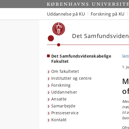
Start
Uddannelse på KU
Forskning på KU
Det Samfundsvidens
Det Samfundsvidenskabelige
Sam
Fakultet
1. j
Om fakultetet
Institutter og centre
M
Forskning
o
Uddannelser
Ansatte
Men
Samarbejde
trøs
til 
Presseservice
bas
Kontakt
Ofr