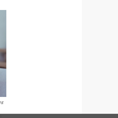
 og
ar