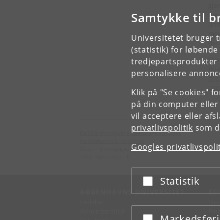
gjo
Samtykke til b
med
und
men
Universitetet bruger 
dyr
(statistik) for løbend
Mar
tredjepartsprodukter t
Bru
personalisere annonce
the
chi
Klik på "Se cookies" f
på din computer eller
vil acceptere eller af
privatlivspolitik
som du
Det Samfundsvidenskabelige Fakultet
Københavns Universitet
Googles privatlivspoli
Øster Farimagsgade 5
1353 København K
Statistik
Acceptér eller afslå
KØBENHAVNS UNIVERSITET
KO
Ledelse
Fin
Administration
Fin
Markedsfør
Acceptér eller afslå