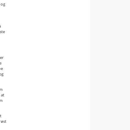
 og
ä
ste
er
e
pe
og
om
 at
om
t
røst