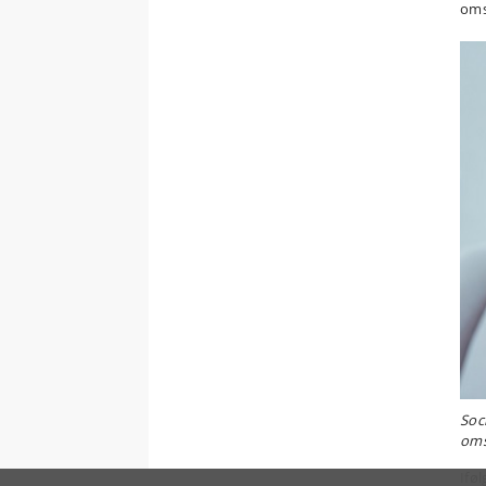
oms
Soci
oms
Ifø