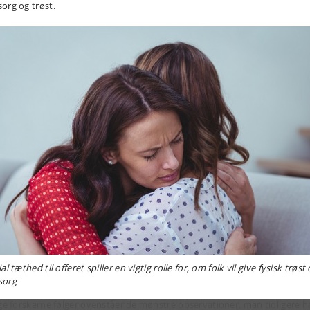
org og trøst.
al tæthed til offeret spiller en vigtig rolle for, om folk vil give fysisk trøst
org
lge forskerne følger ovenstående mønstre observationer, man tidligere h