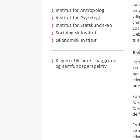
apa
Institut for Antropologi
emp
vill
Institut for Psykologi
chi
Institut for Statskundskab
Soc
Sociologisk Institut
Lie
Økonomisk Institut
til
Kv
Krigen i Ukraine - baggrund
For
og samfundsperspektiv
set
har
ell
oms
Fors
fol
folk
de 
Endv
køn
elle