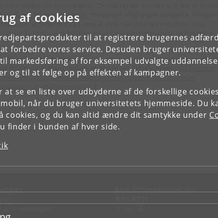
rt i forbindelse med chimpanser. Dermed tyder meget på, at det er empa
rug af cookies
 ofret, der får mennesker og chimpanser til at trøste voldsofre. Forsker
erstreger, at forskning på tværs af arter kan give nye indsigter i dyrs
tale liv, hvilket bør få konsekvenser for adfærdsforskning og forskning i
tredjepartsprodukter til at registrere brugernes adfæ
.
e at forbedre vores service. Desuden bruger universitet
ie Rosenkrantz Lindegaard, Lasse Suonperä Liebst, Wim Bernasco, Mari
il markedsføring af for eksempel udvalgte uddannelser e
vik Heinskou, Richard Philpot, Mark Levine, Peter Verbeek: "
Consolation 
r og til at følge op på effekten af kampagner.
 aftermath of robberies resembles post-aggression consolation in
mpanzees
"; PLOS ONE; May 2017
or at se en liste over udbyderne af de forskellige cooki
 mobil, når du bruger universitetets hjemmeside. Du k
slå cookies, og du kan altid ændre dit samtykke under
Co
 finder i bunden af hver side.
tik
NTAKT
FOR STUDERENDE OG
ANSATTE
d vej
KUnet
d en medarbejder
ing