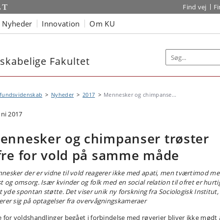
Find vej
F
Nyheder
Innovation
Om KU
kabelige Fakultet
fundsvidenskab
Nyheder
2017
Mennesker og chimpanse...
uni 2017
ennesker og chimpanser trøster
fre for vold på samme måde
nesker der er vidne til vold reagerer ikke med apati, men tværtimod m
t og omsorg. Især kvinder og folk med en social relation til ofret er hurti
at yde spontan støtte. Det viser unik ny forskning fra Sociologisk Institut,
erer sig på optagelser fra overvågningskameraer
e for voldshandlinger begået i forbindelse med røverier bliver ikke mødt 