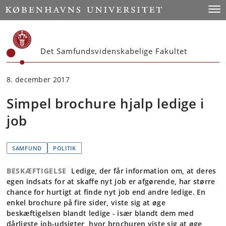
Start
Togg
Det Samfundsvidenskabelige Fakultet
8. december 2017
Simpel brochure hjalp ledige i
job
SAMFUND
POLITIK
BESKÆFTIGELSE
Ledige, der får information om, at deres
egen indsats for at skaffe nyt job er afgørende, har større
chance for hurtigt at finde nyt job end andre ledige. En
enkel brochure på fire sider, viste sig at øge
beskæftigelsen blandt ledige - især blandt dem med
dårligste job-udsigter, hvor brochuren viste sig at øge