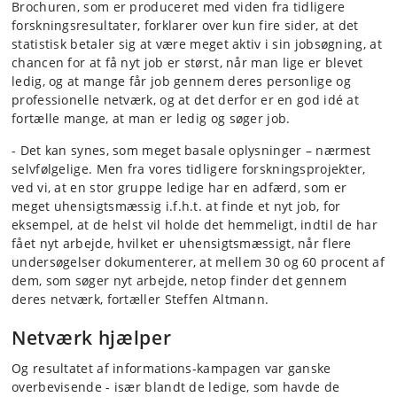
Brochuren, som er produceret med viden fra tidligere
forskningsresultater, forklarer over kun fire sider, at det
statistisk betaler sig at være meget aktiv i sin jobsøgning, at
chancen for at få nyt job er størst, når man lige er blevet
ledig, og at mange får job gennem deres personlige og
professionelle netværk, og at det derfor er en god idé at
fortælle mange, at man er ledig og søger job.
- Det kan synes, som meget basale oplysninger – nærmest
selvfølgelige. Men fra vores tidligere forskningsprojekter,
ved vi, at en stor gruppe ledige har en adfærd, som er
meget uhensigtsmæssig i.f.h.t. at finde et nyt job, for
eksempel, at de helst vil holde det hemmeligt, indtil de har
fået nyt arbejde, hvilket er uhensigtsmæssigt, når flere
undersøgelser dokumenterer, at mellem 30 og 60 procent af
dem, som søger nyt arbejde, netop finder det gennem
deres netværk, fortæller Steffen Altmann.
Netværk hjælper
Og resultatet af informations-kampagen var ganske
overbevisende - især blandt de ledige, som havde de