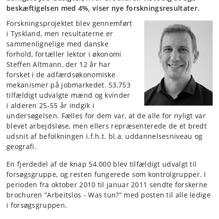
beskæftigelsen med 4%, viser nye forskningsresultater.
Forskningsprojektet blev gennemført
i Tyskland, men resultaterne er
sammenlignelige med danske
forhold, fortæller lektor i økonomi
Steffen Altmann, der 12 år har
forsket i de adfærdsøkonomiske
mekanismer på jobmarkedet. 53,753
tilfældigt udvalgte mænd og kvinder
i alderen 25-55 år indgik i
undersøgelsen. Fælles for dem var, at de alle for nyligt var
blevet arbejdsløse, men ellers repræsenterede de et bredt
udsnit af befolkningen i.f.h.t. bl.a. uddannelsesniveau og
geografi.
En fjerdedel af de knap 54.000 blev tilfældigt udvalgt til
forsøgsgruppe, og resten fungerede som kontrolgrupper. I
perioden fra oktober 2010 til januar 2011 sendte forskerne
brochuren ”Arbeitslos - Was tun?” med posten til alle ledige
i forsøgsgruppen.