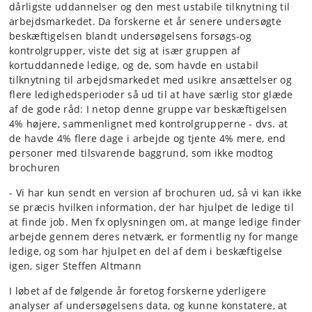
dårligste uddannelser og den mest ustabile tilknytning til
arbejdsmarkedet. Da forskerne et år senere undersøgte
beskæftigelsen blandt undersøgelsens forsøgs-og
kontrolgrupper, viste det sig at især gruppen af
kortuddannede ledige, og de, som havde en ustabil
tilknytning til arbejdsmarkedet med usikre ansættelser og
flere ledighedsperioder så ud til at have særlig stor glæde
af de gode råd: I netop denne gruppe var beskæftigelsen
4% højere, sammenlignet med kontrolgrupperne - dvs. at
de havde 4% flere dage i arbejde og tjente 4% mere, end
personer med tilsvarende baggrund, som ikke modtog
brochuren
- Vi har kun sendt en version af brochuren ud, så vi kan ikke
se præcis hvilken information, der har hjulpet de ledige til
at finde job. Men fx oplysningen om, at mange ledige finder
arbejde gennem deres netværk, er formentlig ny for mange
ledige, og som har hjulpet en del af dem i beskæftigelse
igen, siger Steffen Altmann
I løbet af de følgende år foretog forskerne yderligere
analyser af undersøgelsens data, og kunne konstatere, at