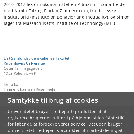
2010-2017 lektor i økonomi Steffen Altmann, i samarbejde
med Armin Falk og Florian Zimmermann, fra det tyske
institut Briq (Institute on Behavior and Inequality), og Simon
Jäger fra Massachusetts Institute of Technology (MIT)
Det Samfundsvidenskabelige Fakultet
Københavns Universitet
Øster Farimagsgade 5
1353 København K
Kontakt:
Hanne Kristensen Rosenmejer
hak
@
adm
.
ku
.
dk
Samtykke til brug af cookies
Universitetet bruger tredjepartsprodukter til at
KØBENHAVNS UNIVERSITET
registrere brugernes adfærd på hjemmesiden (statistik)
for løbende at forbedre vores service. Desuden bruger
KONTAKT
universitetet tredjepartsprodukter til markedsføring af