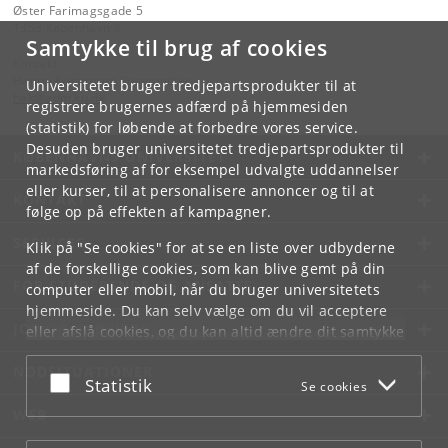
Øster Farimagsgade 5
1353 København K
Samtykke til brug af cookies
Kontakt:
Hanne Kristensen Rosenmejer
Universitetet bruger tredjepartsprodukter til at
hak
@
adm
.
ku
.
dk
registrere brugernes adfærd på hjemmesiden
(statistik) for løbende at forbedre vores service.
Desuden bruger universitetet tredjepartsprodukter til
KØBENHAVNS UNIVERSITET
markedsføring af for eksempel udvalgte uddannelser
eller kurser, til at personalisere annoncer og til at
KONTAKT
følge op på effekten af kampagner.
SERVICES
Klik på "Se cookies" for at se en liste over udbyderne
af de forskellige cookies, som kan blive gemt på din
FOR STUDERENDE OG ANSATTE
computer eller mobil, når du bruger universitetets
hjemmeside. Du kan selv vælge om du vil acceptere
JOB OG KARRIERE
eller afslå cookies, og du kan altid ændre dit samtykke
under
Cookie- og privatlivspolitik
som du finder i
NØDSITUATIONER
bunden af hver side.
Acceptér eller afslå
Statistik
Se cookies
Googles privatlivspolitik
WEB