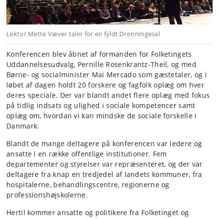
Lektor Mette Væver taler for en fyldt Dronningesal
Konferencen blev åbnet af formanden for Folketingets
Uddannelsesudvalg, Pernille Rosenkrantz-Theil, og med
Børne- og socialminister Mai Mercado som gæstetaler, og i
løbet af dagen holdt 20 forskere og fagfolk oplæg om hver
deres speciale. Der var blandt andet flere oplæg med fokus
på tidlig indsats og ulighed i sociale kompetencer samt
oplæg om, hvordan vi kan mindske de sociale forskelle i
Danmark.
Blandt de mange deltagere på konferencen var ledere og
ansatte i en række offentlige institutioner. Fem
departementer og styrelser var repræsenteret, og der var
deltagere fra knap en tredjedel af landets kommuner, fra
hospitalerne, behandlingscentre, regionerne og
professionshøjskolerne.
Hertil kommer ansatte og politikere fra Folketinget og