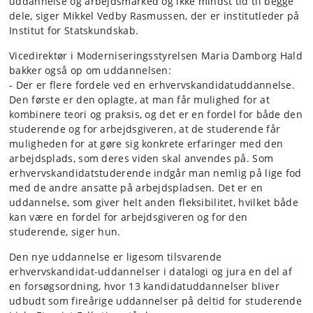
uddannelse og arbejdsmarked og ikke mindst tid til begge
dele, siger Mikkel Vedby Rasmussen, der er institutleder på
Institut for Statskundskab.
Vicedirektør i Moderniseringsstyrelsen Maria Damborg Hald
bakker også op om uddannelsen:
- Der er flere fordele ved en erhvervskandidatuddannelse.
Den første er den oplagte, at man får mulighed for at
kombinere teori og praksis, og det er en fordel for både den
studerende og for arbejdsgiveren, at de studerende får
muligheden for at gøre sig konkrete erfaringer med den
arbejdsplads, som deres viden skal anvendes på. Som
erhvervskandidatstuderende indgår man nemlig på lige fod
med de andre ansatte på arbejdspladsen. Det er en
uddannelse, som giver helt anden fleksibilitet, hvilket både
kan være en fordel for arbejdsgiveren og for den
studerende, siger hun.
Den nye uddannelse er ligesom tilsvarende
erhvervskandidat-uddannelser i datalogi og jura en del af
en forsøgsordning, hvor 13 kandidatuddannelser bliver
udbudt som fireårige uddannelser på deltid for studerende