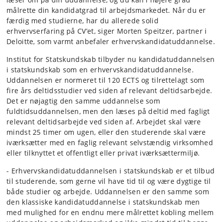
målrette din kandidatgrad til arbejdsmarkedet. Når du er
færdig med studierne, har du allerede solid
erhvervserfaring på CV’et, siger Morten Speitzer, partner i
Deloitte, som varmt anbefaler erhvervskandidatuddannelse.
Institut for Statskundskab tilbyder nu kandidatuddannelsen
i statskundskab som en erhvervskandidatuddannelse.
Uddannelsen er normeret til 120 ECTS og tilrettelagt som
fire års deltidsstudier ved siden af relevant deltidsarbejde.
Det er nøjagtig den samme uddannelse som
fuldtidsuddannelsen, men den læses på deltid med fagligt
relevant deltidsarbejde ved siden af. Arbejdet skal være
mindst 25 timer om ugen, eller den studerende skal være
iværksætter med en faglig relevant selvstændig virksomhed
eller tilknyttet et offentligt eller privat iværksættermiljø.
- Erhvervskandidatuddannelsen i statskundskab er et tilbud
til studerende, som gerne vil have tid til og være dygtige til
både studier og arbejde. Uddannelsen er den samme som
den klassiske kandidatuddannelse i statskundskab men
med mulighed for en endnu mere målrettet kobling mellem