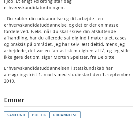
i job. Et enigt Folketing står bag
erhvervskandidatordningen.
- Du kobler din uddannelse og dit arbejde i en
erhvervskandidatuddannelse, og det er der en masse
fordele ved. F.eks. når du skal skrive din afsluttende
afhandling, har du allerede sat dig ind i materialet, cases
og praksis på området. Jeg har selv læst deltid, mens jeg
arbejdede, det var en fantastisk mulighed at få, og jeg ville
ikke gøre det om, siger Morten Speitzer, fra Deloitte.
Erhvervskandidatuddannelsen i statskundskab har
ansøgningsfrist 1. marts med studiestart den 1. september
2019.
Emner
SAMFUND
POLITIK
UDDANNELSE