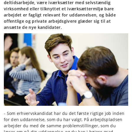
deltidsarbejde, være iværksætter med selvstændig
virksomhed eller tilknyttet et iværksættermiljø bare
arbejdet er fagligt relevant for uddannelsen, og både
offentlige og private arbejdsgivere glæder sig til at
ansætte de nye kandidater.
- Som erhvervskandidat har du det første rigtige job inden
for den uddannelse, som du har valgt. På arbejdspladsen
arbejder du med de samme problemstillinger, som du
læser om på din uddannelse, og du kan i højere grad