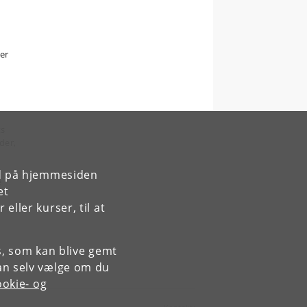
er
t
ts
der,
rd på hjemmesiden
e
et
ller kurser, til at
es, som kan blive gemt
an selv vælge om du
okie- og