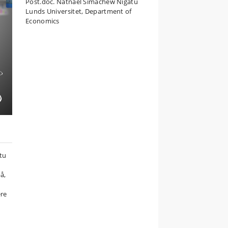
Post.doc. Natnael Simachew Nigatu
Lunds Universitet, Department of
Economics
tu
å,
ere