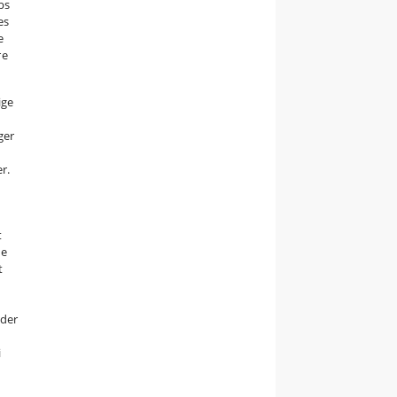
bs
es
e
re
ige
ger
r.
t
de
t
eder
i