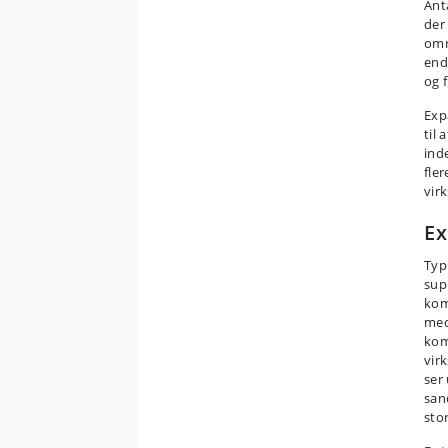
Anta
der
omr
end
og 
Exp
til
ind
fle
vir
Ex
Typ
sup
kom
med
kom
vir
ser
san
stor