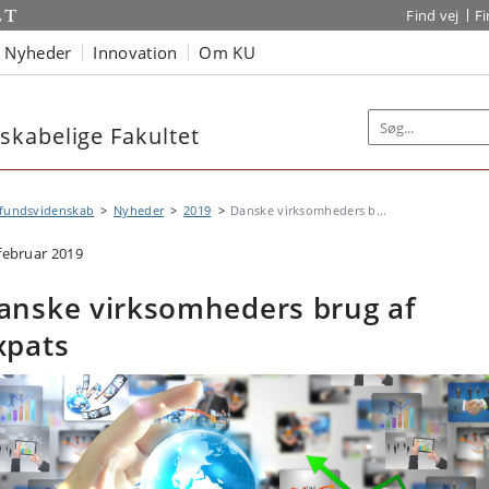
Find vej
F
Nyheder
Innovation
Om KU
kabelige Fakultet
fundsvidenskab
Nyheder
2019
Danske virksomheders b...
 februar 2019
anske virksomheders brug af
xpats