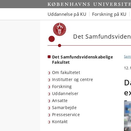
Start
Uddannelse på KU
Forskning på KU
Det Samfundsvidens
Det Samfundsvidenskabelige
Sam
Fakultet
12.
Om fakultetet
Institutter og centre
D
Forskning
e
Uddannelser
Ansatte
Samarbejde
Presseservice
Kontakt