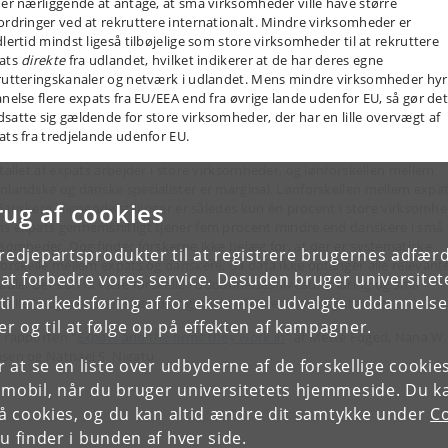
 er nærliggende at antage, at små virksomheder ville have større
ordringer ved at rekruttere internationalt. Mindre virksomheder er
dlertid mindst ligeså tilbøjelige som store virksomheder til at rekruttere
ats
direkte
fra udlandet, hvilket indikerer at de har deres egne
rutteringskanaler og netværk i udlandet. Mens mindre virksomheder hyr
anelse flere expats fra EU/EEA end fra øvrige lande udenfor EU, så gør de
satte sig gældende for store virksomheder, der har en lille overvægt af
ats fra tredjelande udenfor EU.
rtallet af expats arbejder i store virksomheder, og lønforskellen mellem
nlandske og danske specialister er marginal. Lønforskellen mellem expa
rug af cookies
danskere i lignende stillinger er således kun én procent i store virksomhe
s expats gennemsnitligt tjener fem procent mindre end danskere i små
ksomheder. Dog finder forskerne ikke belæg for, at der er systematiske
tredjepartsprodukter til at registrere brugernes adfæ
forskelle mellem expats og danskere, da data ikke opfanger alle relevant
e at forbedre vores service. Desuden bruger universitet
iable. Der kan fx være forskelle i uddannelsesniveau, erfaring og små
il markedsføring af for eksempel udvalgte uddannelser e
skelle i opgaver, der ikke opfanges i de eksisterende registerdata.
r og til at følge op på effekten af kampagner.
 rapporten "
Expats and the firms they work in
" af
Mette Foged, Nana W.
sen og Natnael S. Nigatu
or at se en liste over udbyderne af de forskellige cooki
 mobil, når du bruger universitetets hjemmeside. Du k
slå cookies, og du kan altid ændre dit samtykke under
Co
 finder i bunden af hver side.