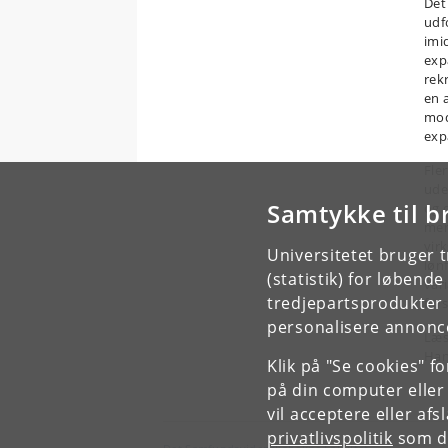
Det
udf
imi
exp
rek
en 
mod
exp
Fle
ude
Samtykke til b
og 
men
vir
Universitetet bruger 
løn
(statistik) for løbend
var
tredjepartsprodukter t
for
personalisere annonce
Læs
Han
Klik på "Se cookies" f
på din computer eller
vil acceptere eller af
privatlivspolitik
som du