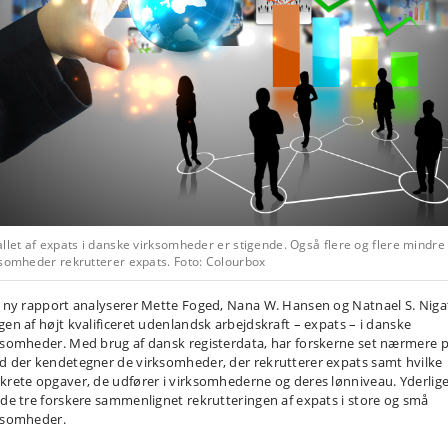
llet af expats i danske virksomheder er stigende. Også flere og flere mindre
ksomheder rekrutterer expats. Foto: Colourbox
n ny rapport analyserer Mette Foged, Nana W. Hansen og Natnael S. Niga
gen af højt kvalificeret udenlandsk arbejdskraft – expats – i danske
ksomheder. Med brug af dansk registerdata, har forskerne set nærmere p
d der kendetegner de virksomheder, der rekrutterer expats samt hvilke
krete opgaver, de udfører i virksomhederne og deres lønniveau. Yderlig
 de tre forskere sammenlignet rekrutteringen af expats i store og små
ksomheder.