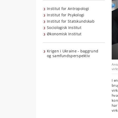
Institut for Antropologi
Institut for Psykologi
Institut for Statskundskab
Sociologisk Institut
Økonomisk Institut
Krigen i Ukraine - baggrund
og samfundsperspektiv
Anta
vir
I e
bru
vir
hva
kon
har
vir