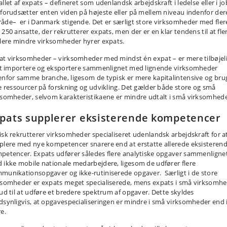
llet af expats – defineret som udenlandsk arbejdskraft i ledelse eller i jo
 forudsætter enten viden på højeste eller på mellem niveau indenfor der
åde– er i Danmark stigende. Det er særligt store virksomheder med fler
 250 ansatte, der rekrutterer expats, men der er en klar tendens til at fle
flere mindre virksomheder hyrer expats.
at virksomheder – virksomheder med mindst én expat – er mere tilbøjel
 at importere og eksportere sammenlignet med lignende virksomheder
enfor samme branche, ligesom de typisk er mere kapitalintensive og bru
re ressourcer på forskning og udvikling. Det gælder både store og små
ksomheder, selvom karakteristikaene er mindre udtalt i små virksomhede
pats supplerer eksisterende kompetencer
isk rekrutterer virksomheder specialiseret udenlandsk arbejdskraft for a
plere med nye kompetencer snarere end at erstatte allerede eksisteren
petencer. Expats udfører således flere analytiske opgaver sammenligne
 ikke mobile nationale medarbejdere, ligesom de udfører flere
munikationsopgaver og ikke-rutiniserede opgaver. Særligt i de store
ksomheder er expats meget specialiserede, mens expats i små virksomh
 ud til at udføre et bredere spektrum af opgaver. Dette skyldes
dsynligvis, at opgavespecialiseringen er mindre i små virksomheder end 
e.