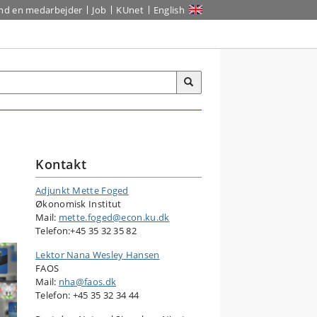
ind en medarbejder
Job
KUnet
English
Kontakt
Adjunkt Mette Foged
Økonomisk Institut
Mail:
mette.foged@econ.ku.dk
Telefon:+45 35 32 35 82
Lektor Nana Wesley Hansen
FAOS
Mail:
nha@faos.dk
Telefon: +45 35 32 34 44