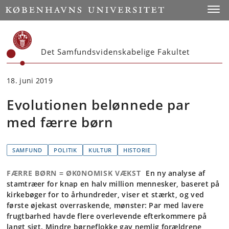
Start
Toggl
Det Samfundsvidenskabelige Fakultet
18. juni 2019
Evolutionen belønnede par
med færre børn
SAMFUND
POLITIK
KULTUR
HISTORIE
FÆRRE BØRN = ØK0NOMISK VÆKST
En ny analyse af
stamtræer for knap en halv million mennesker, baseret på
kirkebøger for to århundreder, viser et stærkt, og ved
første øjekast overraskende, mønster: Par med lavere
frugtbarhed havde flere overlevende efterkommere på
langt sigt. Mindre børneflokke gav nemlig forældrene