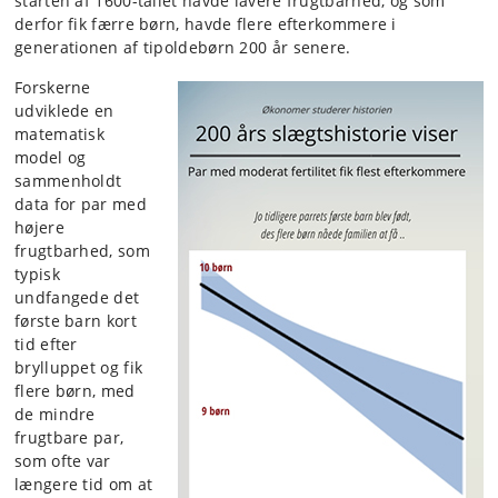
starten af 1600-tallet havde lavere frugtbarhed, og som
derfor fik færre børn, havde flere efterkommere i
generationen af tipoldebørn 200 år senere.
Forskerne
udviklede en
matematisk
model og
sammenholdt
data for par med
højere
frugtbarhed, som
typisk
undfangede det
første barn kort
tid efter
brylluppet og fik
flere børn, med
de mindre
frugtbare par,
som ofte var
længere tid om at