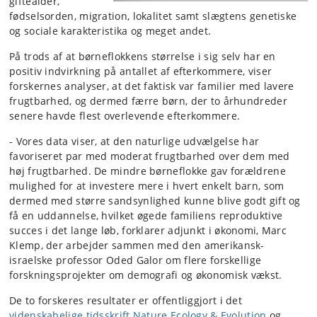
giftealder,
fødselsorden, migration, lokalitet samt slægtens genetiske
og sociale karakteristika og meget andet.
På trods af at børneflokkens størrelse i sig selv har en
positiv indvirkning på antallet af efterkommere, viser
forskernes analyser, at det faktisk var familier med lavere
frugtbarhed, og dermed færre børn, der to århundreder
senere havde flest overlevende efterkommere.
- Vores data viser, at den naturlige udvælgelse har
favoriseret par med moderat frugtbarhed over dem med
høj frugtbarhed. De mindre børneflokke gav forældrene
mulighed for at investere mere i hvert enkelt barn, som
dermed med større sandsynlighed kunne blive godt gift og
få en uddannelse, hvilket øgede familiens reproduktive
succes i det lange løb, forklarer adjunkt i økonomi, Marc
Klemp, der arbejder sammen med den amerikansk-
israelske professor Oded Galor om flere forskellige
forskningsprojekter om demografi og økonomisk vækst.
De to forskeres resultater er offentliggjort i det
videnskabelige tidsskrift Nature Ecology & Evolution
og