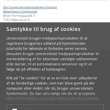
Det Samfundsvidenskabelige Fakultet
Københavns Universitet
Øster Farimagsgade 5
1353 København K
Samtykke til brug af cookies
Kontakt:
Fakultetsstaben
samf-fak
@
samf
.
ku
.
dk
Universitetet bruger tredjepartsprodukter til at
Tlf:
+45 35 32 10 00
registrere brugernes adfærd på hjemmesiden
(statistik) for løbende at forbedre vores service.
Desuden bruger universitetet tredjepartsprodukter til
KØBENHAVNS UNIVERSITET
markedsføring af for eksempel udvalgte uddannelser
eller kurser, til at personalisere annoncer og til at
KONTAKT
følge op på effekten af kampagner.
SERVICES
Klik på "Se cookies" for at se en liste over udbyderne
af de forskellige cookies, som kan blive gemt på din
FOR STUDERENDE OG ANSATTE
computer eller mobil, når du bruger universitetets
hjemmeside. Du kan selv vælge om du vil acceptere
JOB OG KARRIERE
eller afslå cookies, og du kan altid ændre dit samtykke
under
Cookie- og privatlivspolitik
som du finder i
NØDSITUATIONER
bunden af hver side.