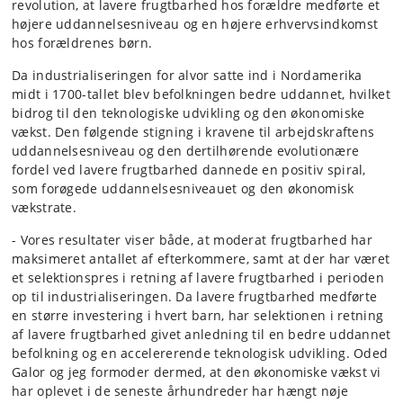
revolution, at lavere frugtbarhed hos forældre medførte et
højere uddannelsesniveau og en højere erhvervsindkomst
hos forældrenes børn.
Da industrialiseringen for alvor satte ind i Nordamerika
midt i 1700-tallet blev befolkningen bedre uddannet, hvilket
bidrog til den teknologiske udvikling og den økonomiske
vækst. Den følgende stigning i kravene til arbejdskraftens
uddannelsesniveau og den dertilhørende evolutionære
fordel ved lavere frugtbarhed dannede en positiv spiral,
som forøgede uddannelsesniveauet og den økonomisk
vækstrate.
- Vores resultater viser både, at moderat frugtbarhed har
maksimeret antallet af efterkommere, samt at der har været
et selektionspres i retning af lavere frugtbarhed i perioden
op til industrialiseringen. Da lavere frugtbarhed medførte
en større investering i hvert barn, har selektionen i retning
af lavere frugtbarhed givet anledning til en bedre uddannet
befolkning og en accelererende teknologisk udvikling. Oded
Galor og jeg formoder dermed, at den økonomiske vækst vi
har oplevet i de seneste århundreder har hængt nøje