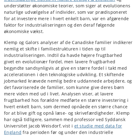
understøtter økonomiske teorier, som siger at evolutionens
naturlige udvælgelse af individer, som var prædisponeret
for at investere mere i hvert enkelt barn, var en afgørende
faktor for industrialiseringen og den deraf følgende
økonomiske vækst.
Klemp og Galors analyser af de Canadiske familier indikerer
nemlig et skifte i familiestrukturen i tiden op til
industrialiseringen. Indtil da havde højere frugtbarhed
givet en evolutionær fordel, men lavere frugtbarhed
begyndte sandsynligvis at give en større fordel i takt med
accelerationen i den teknologiske udvikling. Et skiftende
jobmarked krævede nemlig bedre uddannede arbejdere, og
det favoriserede de familier, som kunne give deres børn
mere viden med ud i livet. Analysen viser, at lavere
frugtbarhed hos forældre medførte en større investering i
hvert enkelt barn, som dermed opnåede en større chance
for at blive gift og opnå læse- og skrivefærdigheder. Klemp
har også tidligere, sammen med professor ved Syddansk
Universitet Jacob Weisdorf, vist i
et studie med data for
England
fra perioden før og under den industrielle