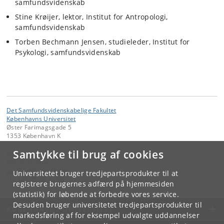
samfundsvidenskab
Stine Krøijer, lektor, Institut for Antropologi,
samfundsvidenskab
Torben Bechmann Jensen, studieleder, Institut for
Psykologi, samfundsvidenskab
Det Samfundsvidenskabelige Fakultet
Københavns Universitet
Øster Farimagsgade 5
1353 København K
Samtykke til brug af cookies
Kontakt:
Fakultetsstaben
samf-fak
@
samf
.
ku
.
dk
Universitetet bruger tredjepartsprodukter til at
Tlf:
+45 35 32 10 00
registrere brugernes adfærd på hjemmesiden
(statistik) for løbende at forbedre vores service.
Desuden bruger universitetet tredjepartsprodukter til
KØBENHAVNS UNIVERSITET
markedsføring af for eksempel udvalgte uddannelser