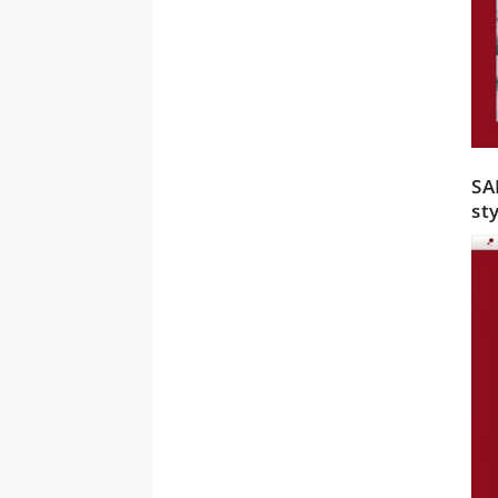
SA
st