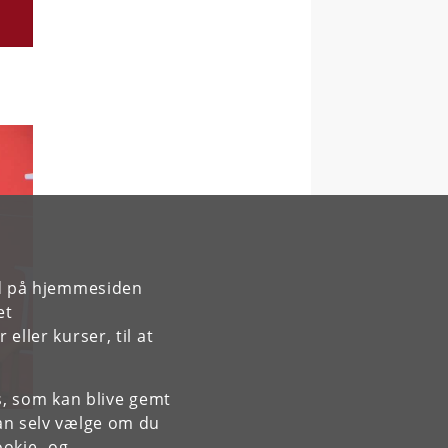
rd på hjemmesiden
et
ller kurser, til at
es, som kan blive gemt
an selv vælge om du
okie- og