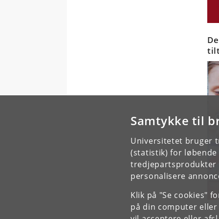
De
ti
Samtykke til b
Universitetet bruger 
(statistik) for løbend
tredjepartsprodukter t
personalisere annonce
Klik på "Se cookies" f
på din computer eller
vil acceptere eller af