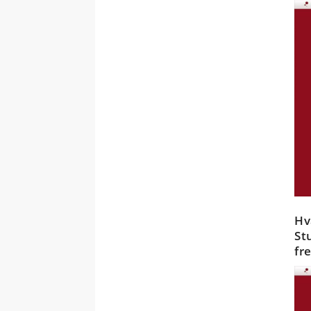
Hv
St
fr