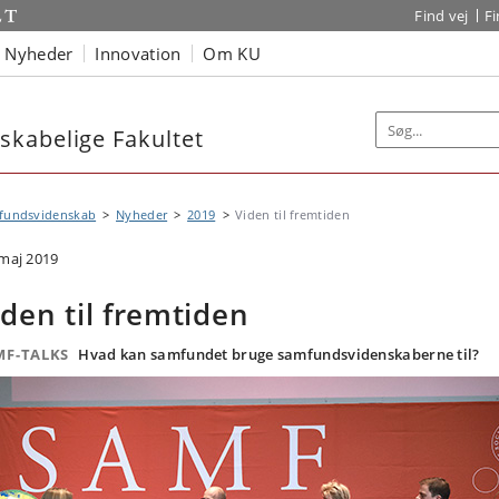
Find vej
F
Nyheder
Innovation
Om KU
kabelige Fakultet
fundsvidenskab
Nyheder
2019
Viden til fremtiden
 maj 2019
iden til fremtiden
MF-TALKS
Hvad kan samfundet bruge samfundsvidenskaberne til?