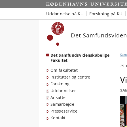
Start
Uddannelse på KU
Forskning på KU
Det Samfundsvidens
Det Samfundsvidenskabelige
Sam
Fakultet
29.
Om fakultetet
Institutter og centre
V
Forskning
SA
Uddannelser
Ansatte
Samarbejde
Presseservice
Kontakt