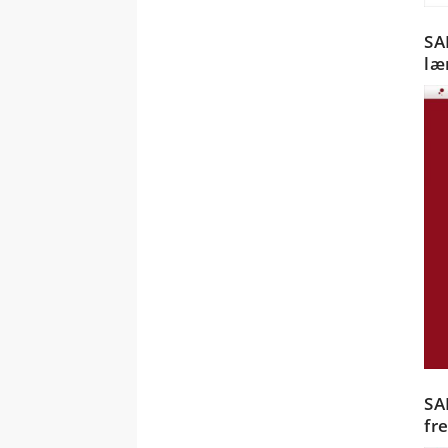
SA
læ
SA
fr