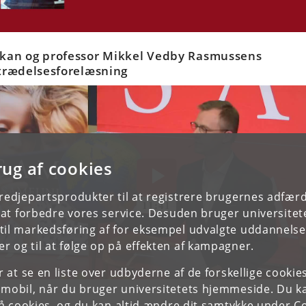
kan og professor Mikkel Vedby Rasmussens
ltrædelsesforelæsning
rug af cookies
tredjepartsprodukter til at registrere brugernes adfæ
e at forbedre vores service. Desuden bruger universitet
il markedsføring af for eksempel udvalgte uddannelser e
r og til at følge op på effekten af kampagner.
or at se en liste over udbyderne af de forskellige cooki
 mobil, når du bruger universitetets hjemmeside. Du k
slå cookies, og du kan altid ændre dit samtykke under
Co