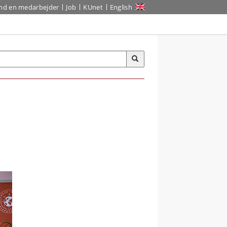
ind en medarbejder
Job
KUnet
English