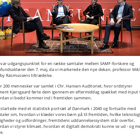
 var udgangspunktet for en række samtaler mellem SAMF-forskere og
fundsaktører den 7. maj, da vi markerede den nye dekan, professor Mik
by Rasmussens tiltrædelse.
r 200 mennesker var samlet i Chr. Hansen Auditoriet, hvor ordstyrer
ment Kjersgaard førte dem igennem en eftermiddag spækket med input t
rdan vi bedst kommer ind i fremtiden sammen.
 startede med et statistisk portræt af Danmark i 2040 og fortsatte med
taler om, hvordan vi klæder vores børn på til fremtiden, hvilke teknolog
igheder og udfordringer, fremtidens uddannelsessystem står overfor,
rdan vi styrer klimaet, hvordan et digitalt demokrati kunne se ud - og m
e.