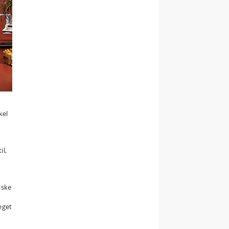
kel
il,
iske
eget