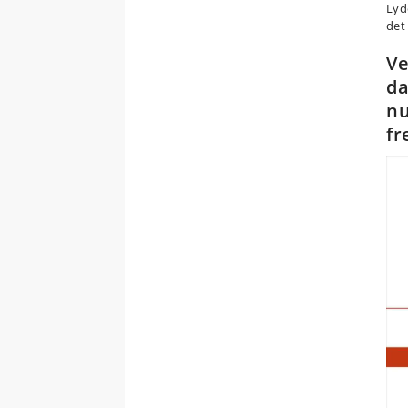
Lyd
det
Ve
da
nu
fr