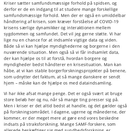
Kriser sætter samfundsmæssige forhold på spidsen, og
derfor er de en indgang til at studere mange forskellige
samfundsmæssige forhold. Men der er også en umiddelbar
håndtering af krisen, som kræver forståelse af COVID-19
krisens særlige dynamikker og interaktionen mellem
sygdommen og samfundet. Det vil jeg gerne støtte. Vi har
lige nu en chance for at indsamle vigtige data og viden.
Både så vi kan hjælpe myndighederne og borgerne i den
nuværende situation. Men også så vi får indsamlet data,
der kan hjælpe os til at forstå, hvordan borgere og
myndigheder bedst håndterer en krisesituation. Man kan
håbe, at vi kan stable borgerforskningsprojekter på benene,
som udnytter det faktum, at så mange danskere er sendt
hjem – måske kan de hjælpe os med dataindsamling.
Vi har ikke afsat mange penge. Det er også svært at bruge
store beløb her og nu, når så mange ting presser sig på.
Men i kriser er det altid bedst at handle, og det gælder også
på forskningsområdet. I dagene, ugerne og månederne, der
kommer, er der meget mere at gøre end vores beskedne
indsats på straksforskning. Mange SAMF-forskere, som
allerede beskæftiger sig med sundhedsforskning, er