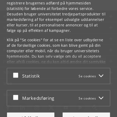
Tlf:
+45 35 32 10 00
registrere brugernes adfærd på hjemmesiden
(statistik) for løbende at forbedre vores service.
Desuden bruger universitetet tredjepartsprodukter til
KØBENHAVNS UNIVERSITET
markedsføring af for eksempel udvalgte uddannelser
eller kurser, til at personalisere annoncer og til at
KONTAKT
følge op på effekten af kampagner.
SERVICES
Klik på "Se cookies" for at se en liste over udbyderne
af de forskellige cookies, som kan blive gemt på din
FOR STUDERENDE OG ANSATTE
computer eller mobil, når du bruger universitetets
hjemmeside. Du kan selv vælge om du vil acceptere
JOB OG KARRIERE
eller afslå cookies, og du kan altid ændre dit samtykke
under
Cookie- og privatlivspolitik
som du finder i
NØDSITUATIONER
bunden af hver side.
Acceptér eller afslå
Statistik
Se cookies
Googles privatlivspolitik
WEB
MØD KU PÅ
Acceptér eller afslå
Markedsføring
Se cookies