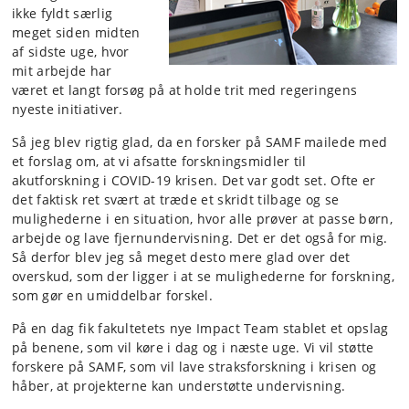
ikke fyldt særlig
meget siden midten
af sidste uge, hvor
mit arbejde har
været et langt forsøg på at holde trit med regeringens
nyeste initiativer.
Så jeg blev rigtig glad, da en forsker på SAMF mailede med
et forslag om, at vi afsatte forskningsmidler til
akutforskning i COVID-19 krisen. Det var godt set. Ofte er
det faktisk ret svært at træde et skridt tilbage og se
mulighederne i en situation, hvor alle prøver at passe børn,
arbejde og lave fjernundervisning. Det er det også for mig.
Så derfor blev jeg så meget desto mere glad over det
overskud, som der ligger i at se mulighederne for forskning,
som gør en umiddelbar forskel.
På en dag fik fakultetets nye Impact Team stablet et opslag
på benene, som vil køre i dag og i næste uge. Vi vil støtte
forskere på SAMF, som vil lave straksforskning i krisen og
håber, at projekterne kan understøtte undervisning.