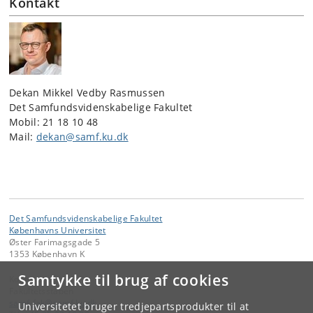
Kontakt
Dekan Mikkel Vedby Rasmussen
Det Samfundsvidenskabelige Fakultet
Mobil: 21 18 10 48
Mail:
dekan@samf.ku.dk
Det Samfundsvidenskabelige Fakultet
Københavns Universitet
Øster Farimagsgade 5
1353 København K
Samtykke til brug af cookies
Kontakt:
Fakultetsstaben
samf-fak
@
samf
.
ku
.
dk
Universitetet bruger tredjepartsprodukter til at