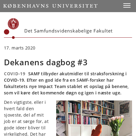
Start
Toggl
Det Samfundsvidenskabelige Fakultet
17. marts 2020
Dekanens dagbog #3
COVID-19
SAMF tilbyder akutmidler til straksforskning i
COVID-19. Efter en god ide fra en SAMF-forsker har
fakultetets nye Impact Team stablet et opslag på benene,
som vil køre det kommende døgn og igen i næste uge.
Den vigtigste, eller i
hvert fald den
sjoveste, del af mit
job er at sørge for, at
gode ideer bliver til
virkelighed. Det har