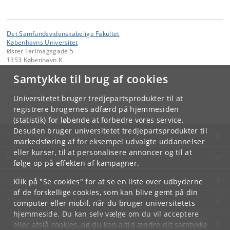
Det Samfundsvidenskabelige Fakultet
Københavns Universitet
Øster Farimagsgade 5
1353 København K
Samtykke til brug af cookies
Kontakt:
Fakultetsstaben
samf-fak
@
samf
.
ku
.
dk
Universitetet bruger tredjepartsprodukter til at
Tlf:
+45 35 32 10 00
registrere brugernes adfærd på hjemmesiden
(statistik) for løbende at forbedre vores service.
Desuden bruger universitetet tredjepartsprodukter til
KØBENHAVNS UNIVERSITET
markedsføring af for eksempel udvalgte uddannelser
eller kurser, til at personalisere annoncer og til at
KONTAKT
følge op på effekten af kampagner.
SERVICES
Klik på "Se cookies" for at se en liste over udbyderne
af de forskellige cookies, som kan blive gemt på din
FOR STUDERENDE OG ANSATTE
computer eller mobil, når du bruger universitetets
hjemmeside. Du kan selv vælge om du vil acceptere
JOB OG KARRIERE
eller afslå cookies, og du kan altid ændre dit samtykke