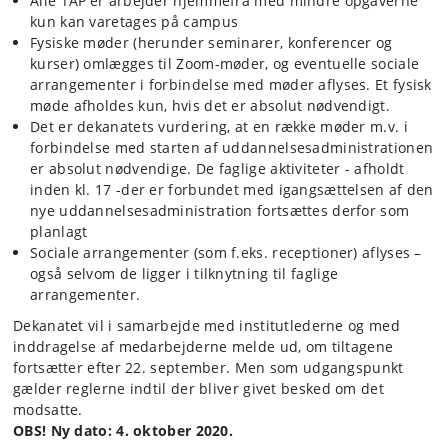
Alle TAP'er arbejder hjemmefra med mindre opgaverne
kun kan varetages på campus
Fysiske møder (herunder seminarer, konferencer og
kurser) omlægges til Zoom-møder, og eventuelle sociale
arrangementer i forbindelse med møder aflyses. Et fysisk
møde afholdes kun, hvis det er absolut nødvendigt.
Det er dekanatets vurdering, at en række møder m.v. i
forbindelse med starten af uddannelsesadministrationen
er absolut nødvendige. De faglige aktiviteter - afholdt
inden kl. 17 -der er forbundet med igangsættelsen af den
nye uddannelsesadministration fortsættes derfor som
planlagt
Sociale arrangementer (som f.eks. receptioner) aflyses –
også selvom de ligger i tilknytning til faglige
arrangementer.
Dekanatet vil i samarbejde med institutlederne og med
inddragelse af medarbejderne melde ud, om tiltagene
fortsætter efter 22. september. Men som udgangspunkt
gælder reglerne indtil der bliver givet besked om det
modsatte.
OBS! Ny dato: 4. oktober 2020.