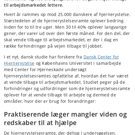
til arbejdsmarkedet lettere.
Hvert år rammes op mod 25.000 danskere af hjernerystelse.
Størstedelen af de hjernerystelsesramte oplever bedring
inden for to til tre uger. Men 30 til 40% oplever langvarige
gener, der varer ud over den første måned. For den del, der
skal vende tilbage til arbejdsmarkedet, er der i dag en
række forhindringer på vejen tilbage til jobbet.
I et nyt, dansk studie har forskere fra
Dansk Center for
Hjernerystelse
og Københavns Universitet i samarbejde
med Center for Hjerneskade undersøgt
hjernerystelsesramtes opfattelse af, hvordan det har været
at vende tilbage til arbejdsmarkedet. Studiet peger på de
forhindringer og udfordringer som de hjernerystelsesramte
oplever for at vende tilbage til arbejde og dermed de
områder, hvor der er brug for forandringer:
Praktiserende læger mangler viden og
redskaber til at hjælpe
De hjernerystelsesramte, der deltog i undersøgelsen,