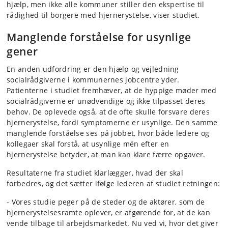
hjælp, men ikke alle kommuner stiller den ekspertise til
rådighed til borgere med hjernerystelse, viser studiet.
Manglende forståelse for usynlige
gener
En anden udfordring er den hjælp og vejledning
socialrådgiverne i kommunernes jobcentre yder.
Patienterne i studiet fremhæver, at de hyppige møder med
socialrådgiverne er unødvendige og ikke tilpasset deres
behov. De oplevede også, at de ofte skulle forsvare deres
hjernerystelse, fordi symptomerne er usynlige. Den samme
manglende forståelse ses på jobbet, hvor både ledere og
kollegaer skal forstå, at usynlige mén efter en
hjernerystelse betyder, at man kan klare færre opgaver.
Resultaterne fra studiet klarlægger, hvad der skal
forbedres, og det sætter ifølge lederen af studiet retningen:
- Vores studie peger på de steder og de aktører, som de
hjernerystelsesramte oplever, er afgørende for, at de kan
vende tilbage til arbejdsmarkedet. Nu ved vi, hvor det giver