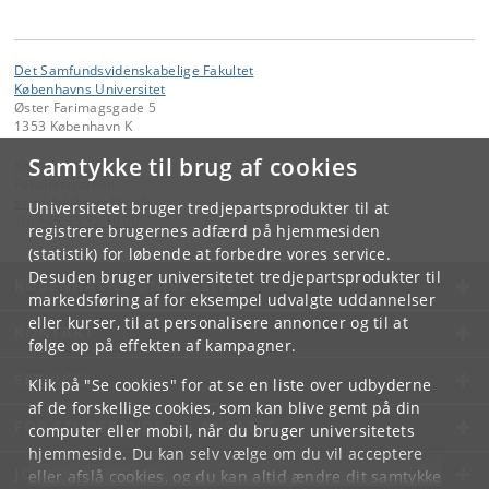
Det Samfundsvidenskabelige Fakultet
Københavns Universitet
Øster Farimagsgade 5
1353 København K
Samtykke til brug af cookies
Kontakt:
Fakultetsstaben
samf-fak
@
samf
.
ku
.
dk
Universitetet bruger tredjepartsprodukter til at
Tlf:
+45 35 32 10 00
registrere brugernes adfærd på hjemmesiden
(statistik) for løbende at forbedre vores service.
Desuden bruger universitetet tredjepartsprodukter til
KØBENHAVNS UNIVERSITET
markedsføring af for eksempel udvalgte uddannelser
eller kurser, til at personalisere annoncer og til at
KONTAKT
følge op på effekten af kampagner.
SERVICES
Klik på "Se cookies" for at se en liste over udbyderne
af de forskellige cookies, som kan blive gemt på din
FOR STUDERENDE OG ANSATTE
computer eller mobil, når du bruger universitetets
hjemmeside. Du kan selv vælge om du vil acceptere
JOB OG KARRIERE
eller afslå cookies, og du kan altid ændre dit samtykke