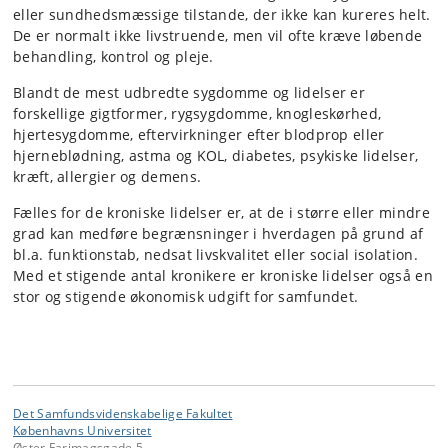
eller sundhedsmæssige tilstande, der ikke kan kureres helt.
De er normalt ikke livstruende, men vil ofte kræve løbende
behandling, kontrol og pleje.
Blandt de mest udbredte sygdomme og lidelser er
forskellige gigtformer, rygsygdomme, knogleskørhed,
hjertesygdomme, eftervirkninger efter blodprop eller
hjerneblødning, astma og KOL, diabetes, psykiske lidelser,
kræft, allergier og demens.
Fælles for de kroniske lidelser er, at de i større eller mindre
grad kan medføre begrænsninger i hverdagen på grund af
bl.a. funktionstab, nedsat livskvalitet eller social isolation.
Med et stigende antal kronikere er kroniske lidelser også en
stor og stigende økonomisk udgift for samfundet.
Det Samfundsvidenskabelige Fakultet
Københavns Universitet
Øster Farimagsgade 5