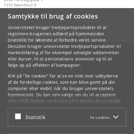
1353 København K
Samtykke til brug af cookies
Kontakt:
Søren Bang
sb
@
adm
.
ku
.
dk
Universitetet bruger tredjepartsprodukter til at
Tlf:
+45 29 21 09 73
registrere brugernes adfærd på hjemmesiden
(statistik) for løbende at forbedre vores service.
Desuden bruger universitetet tredjepartsprodukter til
KØBENHAVNS UNIVERSITET
markedsføring af for eksempel udvalgte uddannelser
eller kurser, til at personalisere annoncer og til at
KONTAKT
følge op på effekten af kampagner.
SERVICES
Klik på "Se cookies" for at se en liste over udbyderne
af de forskellige cookies, som kan blive gemt på din
FOR STUDERENDE OG ANSATTE
computer eller mobil, når du bruger universitetets
hjemmeside. Du kan selv vælge om du vil acceptere
JOB OG KARRIERE
eller afslå cookies, og du kan altid ændre dit samtykke
under
Cookie- og privatlivspolitik
som du finder i
NØDSITUATIONER
bunden af hver side.
Acceptér eller afslå
Statistik
Se cookies
Googles privatlivspolitik
WEB