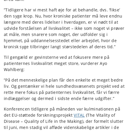
”Tidligere har vi mest haft øje for at behandle, dvs. ’fikse’
den syge krop. Nu, hvor kroniske patienter må leve endnu
længere med deres lidelser i hverdagen, er vi nødt til at
udvide forståelsen af livskvalitet – ikke som noget vi prøver
at måle, men snarere som noget, der udfolder sig i
hjemmet, på uddannelsesstedet eller arbejdet, hvor de
kronisk syge tilbringer langt størstedelen af deres tid.”
Til gengæld er gevinsterne ved at fokusere mere på
patienternes livskvalitet meget store, vurderer Ayo
Wahlberg:
”På det menneskelige plan får den enkelte et meget bedre
liv. Og gentænker vi hele sundhedsvæsenets projekt ved at
rette mere fokus på patienternes livskvalitet, får vi færre
indlæggelser og dermed i sidste ende færre udgifter.”
Konferencen tidligere på måneden var kulminationen på
det EU-støttede forskningsprojekt
VITAL
(The Vitality of
Disease – Quality of Life in the Making), der formelt slutter
til juni, men stadig vil afføde videnskabelige artikler i de