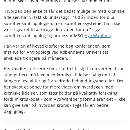
menneskers liv med kroniske lidelser har momentum.
”Hvordan den enkelte får det bedst mulige liv med kroniske
lidelser, har vi faktisk undersøgt i 100 år inden for bl.a.
sundhedsantropologien, men sundhedssystemet har ikke
været gearet til at bruge den viden før nu,” siger
sundhedsantropolog og professor MSO
Ayo Wahlberg
.
Han var en af hovedkræfterne bag konferencen, som
Institut for Antropologi ved Københavns Universitet
afviklede tidligere på måneden.
Her mødtes forskerne for at forholde sig til en verden, hvor
stadigt flere må leve med kroniske lidelser på grund af
længere levealder og forbedrede behandlingsmetoder. Det
har skabt et behov for mere viden om hverdagen med
kroniske lidelser, som især kalder på kvalitativ forskning,
fordi mikroskopet – som Ayo Wahlberg formulerer det – ikke
kan give svar på, hvordan kronisk syge får en bedre
dagligdag.