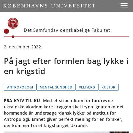
Start
Toggl
Det Samfundsvidenskabelige Fakultet
2. december 2022
På jagt efter formlen bag lykke i
en krigstid
ANTROPOLOGI
MENTAL SUNDHED
VELFÆRD
KULTUR
FRA KYIV TIL KU
Med et stipendium for fordrevne
ukrainske akademikere i ryggen skal Iryna Ignatenko det
kommende år undersøge ’dansk lykke’ på Institut for
Antropologi. Emnet giver perfekt mening for en forsker,
der kommer fra et krigshærget Ukraine.