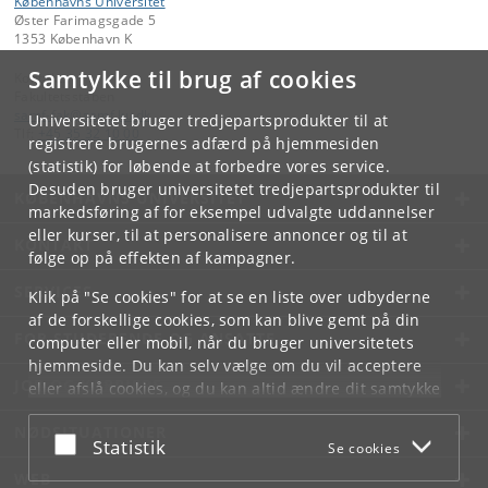
Københavns Universitet
Øster Farimagsgade 5
1353 København K
Samtykke til brug af cookies
Kontakt:
Fakultetsstaben
samf-fak
@
samf
.
ku
.
dk
Universitetet bruger tredjepartsprodukter til at
Tlf:
+45 35 32 10 00
registrere brugernes adfærd på hjemmesiden
(statistik) for løbende at forbedre vores service.
Desuden bruger universitetet tredjepartsprodukter til
KØBENHAVNS UNIVERSITET
markedsføring af for eksempel udvalgte uddannelser
eller kurser, til at personalisere annoncer og til at
KONTAKT
følge op på effekten af kampagner.
SERVICES
Klik på "Se cookies" for at se en liste over udbyderne
af de forskellige cookies, som kan blive gemt på din
FOR STUDERENDE OG ANSATTE
computer eller mobil, når du bruger universitetets
hjemmeside. Du kan selv vælge om du vil acceptere
JOB OG KARRIERE
eller afslå cookies, og du kan altid ændre dit samtykke
under
Cookie- og privatlivspolitik
som du finder i
NØDSITUATIONER
bunden af hver side.
Acceptér eller afslå
Statistik
Se cookies
Googles privatlivspolitik
WEB