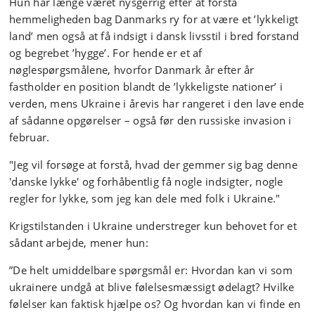
Hun har længe været nysgerrig efter at forstå
hemmeligheden bag Danmarks ry for at være et ’lykkeligt
land’ men også at få indsigt i dansk livsstil i bred forstand
og begrebet ’hygge’. For hende er et af
nøglespørgsmålene, hvorfor Danmark år efter år
fastholder en position blandt de ’lykkeligste nationer’ i
verden, mens Ukraine i årevis har rangeret i den lave ende
af sådanne opgørelser – også før den russiske invasion i
februar.
"Jeg vil forsøge at forstå, hvad der gemmer sig bag denne
'danske lykke' og forhåbentlig få nogle indsigter, nogle
regler for lykke, som jeg kan dele med folk i Ukraine."
Krigstilstanden i Ukraine understreger kun behovet for et
sådant arbejde, mener hun:
”De helt umiddelbare spørgsmål er: Hvordan kan vi som
ukrainere undgå at blive følelsesmæssigt ødelagt? Hvilke
følelser kan faktisk hjælpe os? Og hvordan kan vi finde en