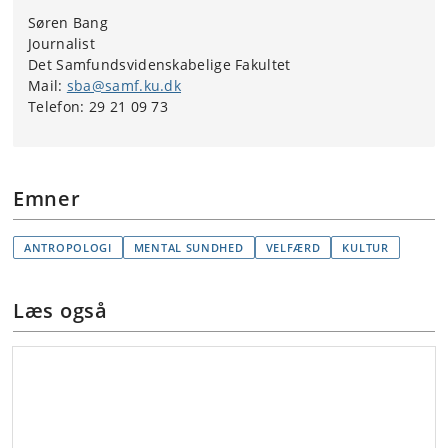
Søren Bang
Journalist
Det Samfundsvidenskabelige Fakultet
Mail:
sba@samf.ku.dk
Telefon: 29 21 09 73
Emner
ANTROPOLOGI
MENTAL SUNDHED
VELFÆRD
KULTUR
Læs også