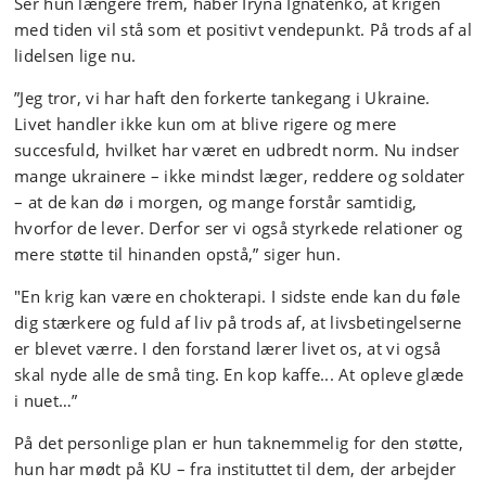
Ser hun længere frem, håber Iryna Ignatenko, at krigen
med tiden vil stå som et positivt vendepunkt. På trods af al
lidelsen lige nu.
”Jeg tror, ​​vi har haft den forkerte tankegang i Ukraine.
Livet handler ikke kun om at blive rigere og mere
succesfuld, hvilket har været en udbredt norm. Nu indser
mange ukrainere – ikke mindst læger, reddere og soldater
– at de kan dø i morgen, og mange forstår samtidig,
hvorfor de lever. Derfor ser vi også styrkede relationer og
mere støtte til hinanden opstå,” siger hun.
"En krig kan være en chokterapi. I sidste ende kan du føle
dig stærkere og fuld af liv på trods af, at livsbetingelserne
er blevet værre. I den forstand lærer livet os, at vi også
skal nyde alle de små ting. En kop kaffe... At opleve glæde
i nuet…”
På det personlige plan er hun taknemmelig for den støtte,
hun har mødt på KU – fra instituttet til dem, der arbejder