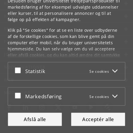
Desuden bruger universitetet tredjepartsprodukter til
KØBENHAVNS UNIVERSITET
markedsføring af for eksempel udvalgte uddannelser
eller kurser, til at personalisere annoncer og til at
KONTAKT
følge op på effekten af kampagner.
SERVICES
Klik på "Se cookies" for at se en liste over udbyderne
af de forskellige cookies, som kan blive gemt på din
FOR STUDERENDE OG ANSATTE
computer eller mobil, når du bruger universitetets
hjemmeside. Du kan selv vælge om du vil acceptere
JOB OG KARRIERE
eller afslå cookies, og du kan altid ændre dit samtykke
under
Cookie- og privatlivspolitik
som du finder i
NØDSITUATIONER
bunden af hver side.
Acceptér eller afslå
Statistik
Se cookies
Googles privatlivspolitik
WEB
MØD KU PÅ
Acceptér eller afslå
Markedsføring
Se cookies
Afslå alle
Acceptér alle