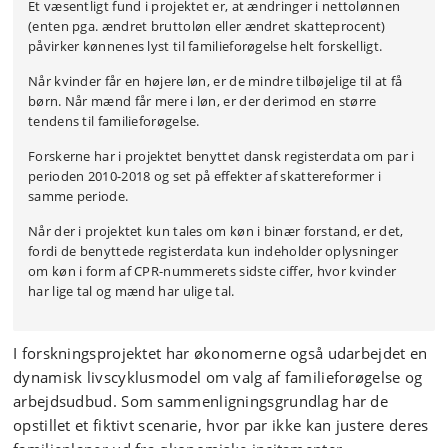
Et væsentligt fund i projektet er, at ændringer i nettolønnen
(enten pga. ændret bruttoløn eller ændret skatteprocent)
påvirker kønnenes lyst til familieforøgelse helt forskelligt.
Når kvinder får en højere løn, er de mindre tilbøjelige til at få
børn. Når mænd får mere i løn, er der derimod en større
tendens til familieforøgelse.
Forskerne har i projektet benyttet dansk registerdata om par i
perioden 2010-2018 og set på effekter af skattereformer i
samme periode.
Når der i projektet kun tales om køn i binær forstand, er det,
fordi de benyttede registerdata kun indeholder oplysninger
om køn i form af CPR-nummerets sidste ciffer, hvor kvinder
har lige tal og mænd har ulige tal.
I forskningsprojektet har økonomerne også udarbejdet en
dynamisk livscyklusmodel om valg af familieforøgelse og
arbejdsudbud. Som sammenligningsgrundlag har de
opstillet et fiktivt scenarie, hvor par ikke kan justere deres