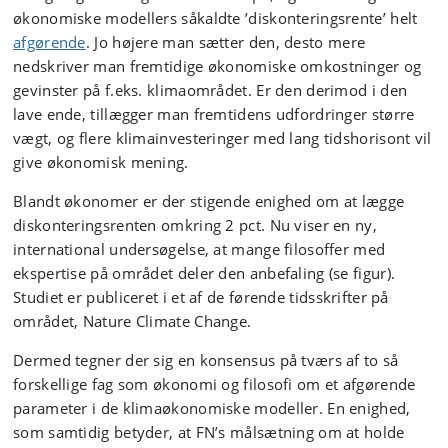
økonomiske modellers såkaldte ’diskonteringsrente’ helt
afgørende
. Jo højere man sætter den, desto mere
nedskriver man fremtidige økonomiske omkostninger og
gevinster på f.eks. klimaområdet. Er den derimod i den
lave ende, tillægger man fremtidens udfordringer større
vægt, og flere klimainvesteringer med lang tidshorisont vil
give økonomisk mening.
Blandt økonomer er der stigende enighed om at lægge
diskonteringsrenten omkring 2 pct. Nu viser en ny,
international undersøgelse, at mange filosoffer med
ekspertise på området deler den anbefaling (se figur).
Studiet er publiceret i et af de førende tidsskrifter på
området, Nature Climate Change.
Dermed tegner der sig en konsensus på tværs af to så
forskellige fag som økonomi og filosofi om et afgørende
parameter i de klimaøkonomiske modeller. En enighed,
som samtidig betyder, at FN’s målsætning om at holde