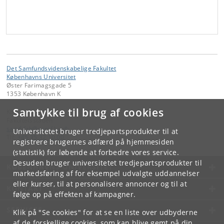
Det Samfundsvidenskabelige Fakultet
Københavns Universitet
Øster Farimagsgade 5
1353 København K
Samtykke til brug af cookies
Kontakt:
Fakultetsstaben
samf-fak
@
samf
.
ku
.
dk
Universitetet bruger tredjepartsprodukter til at
Tlf:
+45 35 32 10 00
registrere brugernes adfærd på hjemmesiden
(statistik) for løbende at forbedre vores service.
Desuden bruger universitetet tredjepartsprodukter til
KØBENHAVNS UNIVERSITET
markedsføring af for eksempel udvalgte uddannelser
eller kurser, til at personalisere annoncer og til at
KONTAKT
følge op på effekten af kampagner.
SERVICES
Klik på "Se cookies" for at se en liste over udbyderne
af de forskellige cookies, som kan blive gemt på din