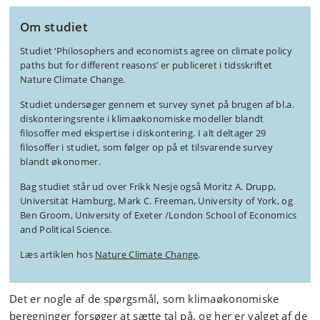
Om studiet
Studiet ‘Philosophers and economists agree on climate policy
paths but for different reasons’ er publiceret i tidsskriftet
Nature Climate Change.
Studiet undersøger gennem et survey synet på brugen af bl.a.
diskonteringsrente i klimaøkonomiske modeller blandt
filosoffer med ekspertise i diskontering. I alt deltager 29
filosoffer i studiet, som følger op på et tilsvarende survey
blandt økonomer.
Bag studiet står ud over Frikk Nesje også Moritz A. Drupp,
Universität Hamburg, Mark C. Freeman, University of York, og
Ben Groom, University of Exeter /London School of Economics
and Political Science.
Læs artiklen hos
Nature Climate Change
.
Det er nogle af de spørgsmål, som klimaøkonomiske
beregninger forsøger at sætte tal på, og her er valget af de