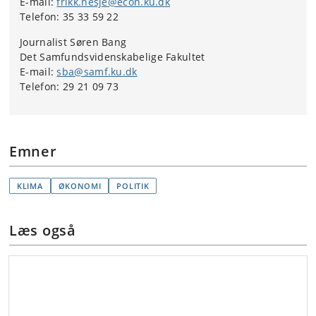
E-mail:
frikk.nesje@econ.ku.dk
Telefon: 35 33 59 22
Journalist Søren Bang
Det Samfundsvidenskabelige Fakultet
E-mail:
sba@samf.ku.dk
Telefon: 29 21 09 73
Emner
KLIMA
ØKONOMI
POLITIK
Læs også