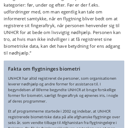
kategorier: før, under og efter. Før er der f.eks.
udfordringer med, om man egentlig kan tale om
informeret samtykke, når en flygtning bliver bedt om at
registrere sit fingeraftryk, når personen henvender sig til
UNHCR for at bede om livsvigtig nødhjælp. Personen kan
tro, at hvis man ikke indvilliger i at få registreret sine
biometriske data, kan det have betydning for ens adgang
til nødhjælp.”
Fakta om flygtninges biometri
UNHCR har altid registreret de personer, som organisationen
leverer nødhjælp og andre former for assistance til. I
begyndelsen af 00’erne begyndte UNHCR at bruge forskellige
former for biometri, særligt fingeraftryk og øjnenes iris, i nogle
af deres programmer.
Et af programmerne startede i 2002 og indebar, at UNHCR
registrerede biometriske data på alle afghanske flygtninge over
seks år, som vendte tilbage til Afghanistan fra flygtningelejre i