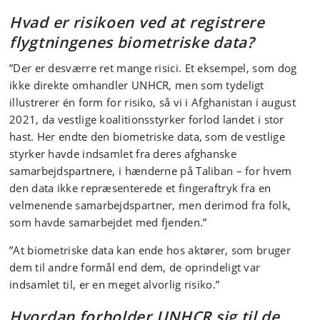
Hvad er risikoen ved
at
registrere
flygtningenes biometriske data?
”Der er desværre ret mange risici. Et eksempel, som dog
ikke direkte omhandler UNHCR, men som tydeligt
illustrerer én form for risiko, så vi i Afghanistan i august
2021, da vestlige koalitionsstyrker forlod landet i stor
hast. Her endte den biometriske data, som de vestlige
styrker havde indsamlet fra deres afghanske
samarbejdspartnere, i hænderne på Taliban – for hvem
den data ikke repræsenterede et fingeraftryk fra en
velmenende samarbejdspartner, men derimod fra folk,
som havde samarbejdet med fjenden.”
”At biometriske data kan ende hos aktører, som bruger
dem til andre formål end dem, de oprindeligt var
indsamlet til, er en meget alvorlig risiko.”
Hvordan forholder
U
NHCR
sig til de