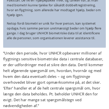
Pakistan. De fik én ’hjælpepakke’ hver, og tanken var, at man
med biometri kunne tjekke for såkaldt dobbeltregistrering,
hvor en flygtning, som allerede har modtaget hjælp, beder om
hjælp igen.
Netop fordi biometri er unik for hver person, kan systemet
opdage, hvis samme person uretmæssigt beder om hjælp flere
gange. I dag bruger UNHCR biometriske data til at identificere
alle de personer, som organisationen leverer assistance til.
”Under den periode, hvor UNHCR opbevarer millioner af
flygtnings sensitive biometriske data i centrale databaser,
er der udfordringer med at sikre den data. Dertil kommer
helt afgørende spørgsmål om, hvordan, hvornår og med
hvem den data eventuelt deles – og om flygtninge
overhovedet bliver gjort opmærksomme på, at det sker.
’Efter’ handler et af de helt centrale spørgsmål om, hvor
længe den data beholdes. Pt. beholder UNHCR den for
evigt. Det har mange sat spørgsmålstegn ved
nødvendigheden af.”