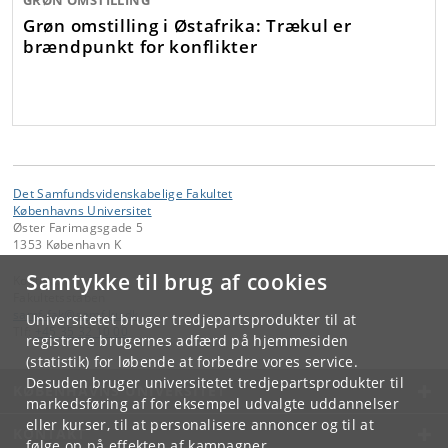
Grøn omstilling i Østafrika: Trækul er
brændpunkt for konflikter
Det Samfundsvidenskabelige Fakultet
Københavns Universitet
Øster Farimagsgade 5
1353 København K
Samtykke til brug af cookies
Kontakt:
Fakultetsstaben
samf-fak
@
samf
.
ku
.
dk
Universitetet bruger tredjepartsprodukter til at
Tlf:
+45 35 32 10 00
registrere brugernes adfærd på hjemmesiden
(statistik) for løbende at forbedre vores service.
Desuden bruger universitetet tredjepartsprodukter til
KØBENHAVNS UNIVERSITET
markedsføring af for eksempel udvalgte uddannelser
eller kurser, til at personalisere annoncer og til at
KONTAKT
følge op på effekten af kampagner.