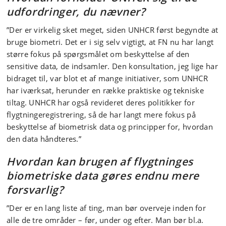
udfordringer, du nævner?
”Der er virkelig sket meget, siden UNHCR først begyndte at
bruge biometri. Det er i sig selv vigtigt, at FN nu har langt
større fokus på spørgsmålet om beskyttelse af den
sensitive data, de indsamler. Den konsultation, jeg lige har
bidraget til, var blot et af mange initiativer, som UNHCR
har iværksat, herunder en række praktiske og tekniske
tiltag. UNHCR har også revideret deres politikker for
flygtningeregistrering, så de har langt mere fokus på
beskyttelse af biometrisk data og principper for, hvordan
den data håndteres.”
Hvordan kan brugen
af
flygtninges
biometriske data gøres endnu mere
forsvarlig?
”Der er en lang liste af ting, man bør overveje inden for
alle de tre områder – før, under og efter. Man bør bl.a.