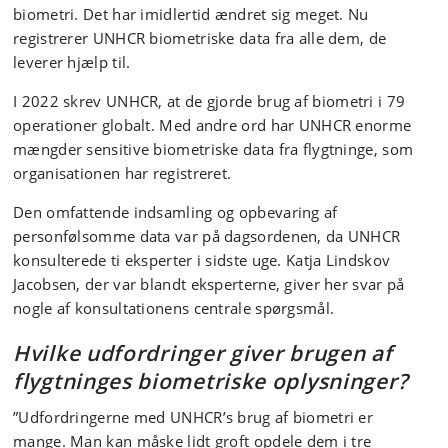
biometri. Det har imidlertid ændret sig meget. Nu
registrerer UNHCR biometriske data fra alle dem, de
leverer hjælp til.
I 2022 skrev UNHCR
,
at de gjorde brug af biometri i 79
operationer globalt. Med andre ord har UNHCR enorme
mængder sensitive biometriske data fra flygtninge, som
organisationen har registreret.
Den omfattende indsamling og opbevaring af
personfølsomme data var på dagsordenen, da UNHCR
konsulterede ti eksperter i sidste uge. Katja Lindskov
Jacobsen, der var blandt eksperterne, giver her svar på
nogle af konsultationens centrale spørgsmål.
Hvilke
udfordri
nger
giver brugen af
flygtninges biometriske oplysninger?
”Udfordringerne med UNHCR’s brug af biometri er
mange. Man kan måske lidt groft opdele dem i tre