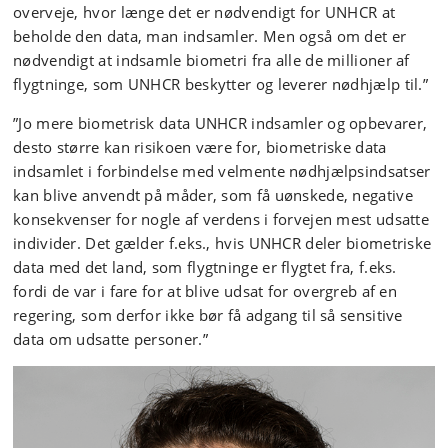
overveje, hvor længe det er nødvendigt for UNHCR at
beholde den data, man indsamler. Men også om det er
nødvendigt at indsamle biometri fra alle de millioner af
flygtninge, som UNHCR beskytter og leverer nødhjælp til.”
”Jo mere biometrisk data UNHCR indsamler og opbevarer,
desto større kan risikoen være for, biometriske data
indsamlet i forbindelse med velmente nødhjælpsindsatser
kan blive anvendt på måder, som få uønskede, negative
konsekvenser for nogle af verdens i forvejen mest udsatte
individer. Det gælder f.eks., hvis UNHCR deler biometriske
data med det land, som flygtninge er flygtet fra, f.eks.
fordi de var i fare for at blive udsat for overgreb af en
regering, som derfor ikke bør få adgang til så sensitive
data om udsatte personer.”