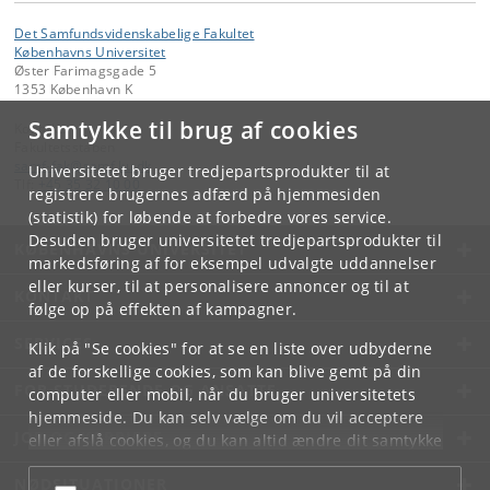
Det Samfundsvidenskabelige Fakultet
Københavns Universitet
Øster Farimagsgade 5
1353 København K
Samtykke til brug af cookies
Kontakt:
Fakultetsstaben
samf-fak
@
samf
.
ku
.
dk
Universitetet bruger tredjepartsprodukter til at
Tlf:
+45 35 32 10 00
registrere brugernes adfærd på hjemmesiden
(statistik) for løbende at forbedre vores service.
Desuden bruger universitetet tredjepartsprodukter til
KØBENHAVNS UNIVERSITET
markedsføring af for eksempel udvalgte uddannelser
eller kurser, til at personalisere annoncer og til at
KONTAKT
følge op på effekten af kampagner.
SERVICES
Klik på "Se cookies" for at se en liste over udbyderne
af de forskellige cookies, som kan blive gemt på din
FOR STUDERENDE OG ANSATTE
computer eller mobil, når du bruger universitetets
hjemmeside. Du kan selv vælge om du vil acceptere
JOB OG KARRIERE
eller afslå cookies, og du kan altid ændre dit samtykke
under
Cookie- og privatlivspolitik
som du finder i
NØDSITUATIONER
bunden af hver side.