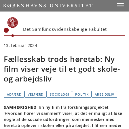
Start
Toggl
Det Samfundsvidenskabelige Fakultet
13. februar 2024
Fællesskab trods høretab: Ny
film viser veje til et godt skole-
og arbejdsliv
ADFÆRD
VELFÆRD
SOCIOLOGI
POLITIK
ARBEJDSLIV
SAMHØRIGHED
En ny film fra forskningsprojektet
’Hvordan hører vi sammen?’ viser, at det er muligt at løse
nogle af de sociale udfordringer, som mennesker med
høretab oplever i skolen eller på arbejdet. I filmen møder