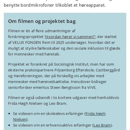
benytte bordmikrofoner tilkoblet et høreapparat.
Om filmen og projektet bag
Filmen er én af flere udmøntninger af
forskningsprojektet
’Hvordan hører vi sammen?’
, der støttet
af VELUX FONDEN frem til 2025 undersøger, hvordan det er
muligt at styrke fællesskaber og den sociale inklusion til glæde
for mennesker med høretab.
Projektet er forankret på Sociologisk Institut, men har som
eksterne praksispartnere Frijsenborg Efterskole, Castberggård
og Høreforeningen, der på forskellig vis arbejder med
mennesker med hørenedsættelse. Herudover bidrager
seniorforsker emeritus Steen Bengtsson fra VIVE.
Filmen er også udsendt i to kortere udgaver med henholdsvis
Frida Høgh Nielsen og Leo Bram.
Se videoen om en skoleelevs erfaringer (
Frida Høgh
Nielsen
).
Se videoen om en erhvervsaktivs erfaringer (
Leo Bram
).