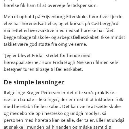
hørelse fik ham til at overveje førtidspension.
Men et ophold på Frijsenborg Efterskole, hvor hver fjerde
elev har hørenedsættelse, og et kursus på Castberggård
målrettet erhvervsaktive med nedsat hørelse har fået
begge tilbage til skole- og arbejdsfællesskabet. Ikke mindst
takket være god støtte fra omgivelserne.
”Jeg er blevet Frida i stedet for hende med
høreapparaterne,” som Frida Høgh Nielsen i filmen selv
betegner turen tilbage til fællesskabet.
De simple løsninger
Ifølge Inge Kryger Pedersen er det ofte små, praktiske –
næsten banale – løsninger, der er med til at inkludere folk
med høretab i fællesskabet: Det kan være at sætte skole-
og mødeborde op i hestesko og undgå modlys, så
personen med høretab kan se alle, der taler. Eller at undgå
at snakke i munden på hinanden og måske samtidig