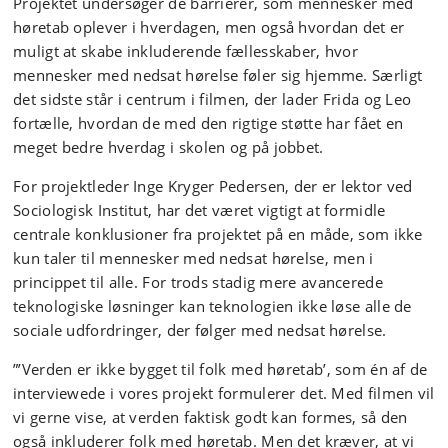
Projektet undersøger de barrierer, som mennesker med
høretab oplever i hverdagen, men også hvordan det er
muligt at skabe inkluderende fællesskaber, hvor
mennesker med nedsat hørelse føler sig hjemme. Særligt
det sidste står i centrum i filmen, der lader Frida og Leo
fortælle, hvordan de med den rigtige støtte har fået en
meget bedre hverdag i skolen og på jobbet.
For projektleder Inge Kryger Pedersen, der er lektor ved
Sociologisk Institut, har det været vigtigt at formidle
centrale konklusioner fra projektet på en måde, som ikke
kun taler til mennesker med nedsat hørelse, men i
princippet til alle. For trods stadig mere avancerede
teknologiske løsninger kan teknologien ikke løse alle de
sociale udfordringer, der følger med nedsat hørelse.
”’Verden er ikke bygget til folk med høretab’, som én af de
interviewede i vores projekt formulerer det. Med filmen vil
vi gerne vise, at verden faktisk godt kan formes, så den
også inkluderer folk med høretab. Men det kræver, at vi