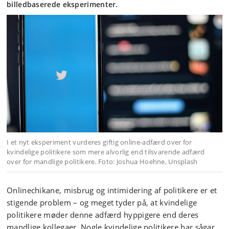
billedbaserede eksperimenter.
I et nyt eksperiment vurderes giftig online-adfærd over for
kvindelige politikere som mere alvorlig end tilsvarende adfærd
over for mandlige politikere. Foto: Joshua Hoehne, Unsplash
Onlinechikane, misbrug og intimidering af politikere er et
stigende problem – og meget tyder på, at kvindelige
politikere møder denne adfærd hyppigere end deres
mandlige kollegaer. Nogle kvindelige politikere har sågar