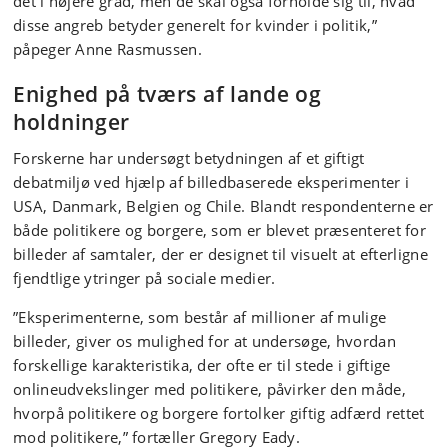
det i højere grad, men de skal også forholde sig til, hvad
disse angreb betyder generelt for kvinder i politik,”
påpeger Anne Rasmussen.
Enighed på tværs af lande og
holdninger
Forskerne har undersøgt betydningen af et giftigt
debatmiljø ved hjælp af billedbaserede eksperimenter i
USA, Danmark, Belgien og Chile. Blandt respondenterne er
både politikere og borgere, som er blevet præsenteret for
billeder af samtaler, der er designet til visuelt at efterligne
fjendtlige ytringer på sociale medier.
”Eksperimenterne, som består af millioner af mulige
billeder, giver os mulighed for at undersøge, hvordan
forskellige karakteristika, der ofte er til stede i giftige
onlineudvekslinger med politikere, påvirker den måde,
hvorpå politikere og borgere fortolker giftig adfærd rettet
mod politikere,” fortæller Gregory Eady.