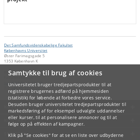
Det Samfundsvidenskabelige Fakultet
Københavns Universitet
Øster Farimagsgade 5
1353 København K
Samtykke til brug af cookies
Kontakt:
Fakultetsstaben
samf-fak
@
samf
.
ku
.
dk
Universitetet bruger tredjepartsprodukter til at
Tlf:
+45 35 32 10 00
registrere brugernes adfærd på hjemmesiden
(statistik) for løbende at forbedre vores service.
Desuden bruger universitetet tredjepartsprodukter til
KØBENHAVNS UNIVERSITET
markedsføring af for eksempel udvalgte uddannelser
eller kurser, til at personalisere annoncer og til at
KONTAKT
følge op på effekten af kampagner.
SERVICES
Klik på "Se cookies" for at se en liste over udbyderne