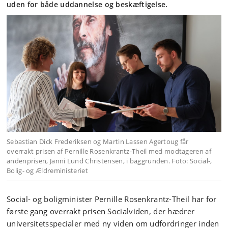
uden for både uddannelse og beskæftigelse.
Sebastian Dick Frederiksen og Martin Lassen Agertoug får
overrakt prisen af Pernille Rosenkrantz-Theil med modtageren af
andenprisen, Janni Lund Christensen, i baggrunden. Foto: Social-,
Bolig- og Ældreministeriet
Social- og boligminister Pernille Rosenkrantz-Theil har for
første gang overrakt prisen Socialviden, der hædrer
universitetsspecialer med ny viden om udfordringer inden