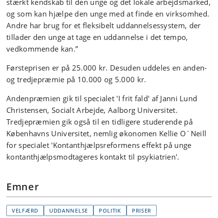
stærkt kendskab til den unge og det lokale arbejdsmarked,
og som kan hjælpe den unge med at finde en virksomhed.
Andre har brug for et fleksibelt uddannelsessystem, der
tillader den unge at tage en uddannelse i det tempo,
vedkommende kan.”
Førsteprisen er på 25.000 kr. Desuden uddeles en anden-
og tredjepræmie på 10.000 og 5.000 kr.
Andenpræmien gik til specialet 'I frit fald' af Janni Lund
Christensen, Socialt Arbejde, Aalborg Universitet.
Tredjepræmien gik også til en tidligere studerende på
Københavns Universitet, nemlig økonomen Kellie O´Neill
for specialet 'Kontanthjælpsreformens effekt på unge
kontanthjælpsmodtageres kontakt til psykiatrien'.
Emner
VELFÆRD
UDDANNELSE
POLITIK
PRISER