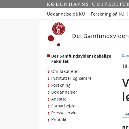
Start
Uddannelse på KU
Forskning på KU
Det Samfundsvidens
Det Samfundsvidenskabelige
Sam
Fakultet
18
Om fakultetet
V
Institutter og centre
Forskning
l
Uddannelser
Ansatte
Samarbejde
Presseservice
Ø
Kontakt
BE