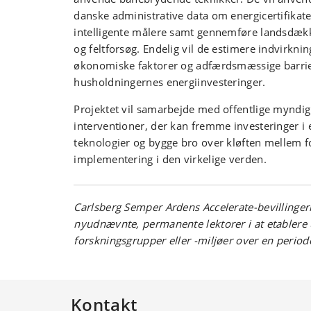
danske administrative data om energicertifikat
intelligente målere samt gennemføre landsdæk
og feltforsøg. Endelig vil de estimere indvirknin
økonomiske faktorer og adfærdsmæssige barrie
husholdningernes energiinvesteringer.
Projektet vil samarbejde med offentlige myndigh
interventioner, der kan fremme investeringer i 
teknologier og bygge bro over kløften mellem f
implementering i den virkelige verden.
Carlsberg Semper Ardens Accelerate-bevillinger
nyudnævnte, permanente lektorer i at etablere
forskningsgrupper eller -miljøer over en periode p
Kontakt