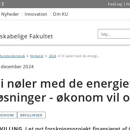
Find vej
F
Nyheder
Innovation
Om KU
kabelige Fakultet
fundsvidenskab
Nyheder
2024
Vi nøler med de energi...
. december 2024
i nøler med de energie
øsninger - økonom vil 
KONOMI
BEVILLINGER
VILLING
I et nyt forskningsprojekt finansieret af 