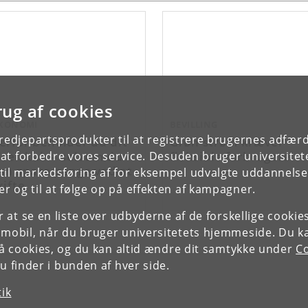
rug af cookies
KONOMI
BEVILLING
tredjepartsprodukter til at registrere brugernes adfæ
erfor beholder du dit
Grøn strøm kræver
lselskab – selvom du
fleksible forbrugere
e at forbedre vores service. Desuden bruger universitet
an spare penge ved at
il markedsføring af for eksempel udvalgte uddannelser e
kifte
r og til at følge op på effekten af kampagner.
or at se en liste over udbyderne af de forskellige cooki
 mobil, når du bruger universitetets hjemmeside. Du k
slå cookies, og du kan altid ændre dit samtykke under
Co
 finder i bunden af hver side.
tik