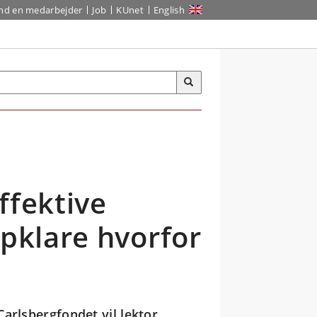
ind en medarbejder
Job
KUnet
English
ffektive
opklare hvorfor
Carlsbergfondet vil lektor