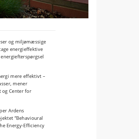
lser og miljømæssige
tage energieffektive
e energiefterspørgsel
ergi mere effektivt –
asser, mener
t og Center for
mper Ardens
ojektet ”Behavioural
he Energy-Efficiency