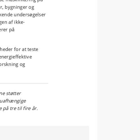
er, bygninger og
kende undersøgelser
gen af ikke-
rer på
eder for at teste
energieffektive
orskning og
ne støtter
 uafhængige
å tre til fire år.