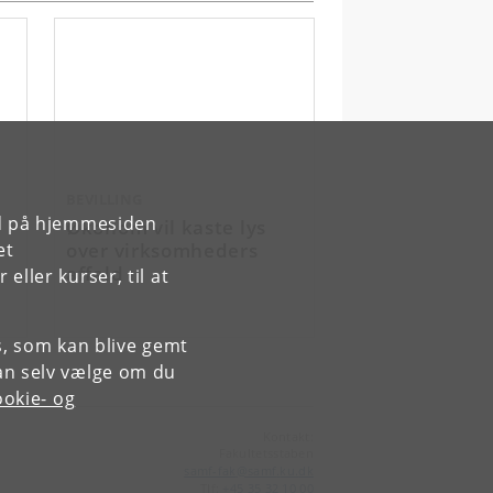
BEVILLING
rd på hjemmesiden
Økonom vil kaste lys
over virksomheders
et
affald
ller kurser, til at
es, som kan blive gemt
an selv vælge om du
okie- og
Kontakt:
Fakultetsstaben
samf-fak
@
samf
.
ku
.
dk
Tlf:
+45 35 32 10 00