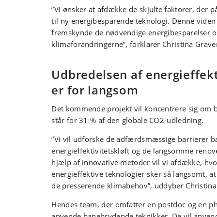
”Vi ønsker at afdække de skjulte faktorer, der p
til ny energibesparende teknologi. Denne viden 
fremskynde de nødvendige energibesparelser
klimaforandringerne”, forklarer Christina Graver
Udbredelsen af energieffekt
er for langsom
Det kommende projekt vil koncentrere sig om 
står for 31 % af den globale CO2-udledning.
”Vi vil udforske de adfærdsmæssige barrierer b
energieffektivitetskløft og de langsomme renov
hjælp af innovative metoder vil vi afdække, hvo
energieffektive teknologier sker så langsomt, at
de presserende klimabehov”, uddyber Christina
Hendes team, der omfatter en postdoc og en ph.
anvende banebrydende teknikker. De vil anven