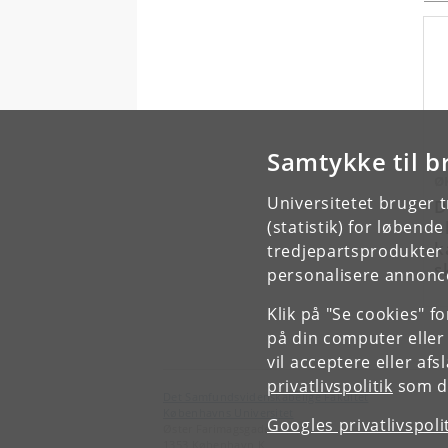
Samtykke til b
Ø
Universitetet bruger 
D
e
(statistik) for løbend
k
tredjepartsprodukter t
s
personalisere annonce
Klik på "Se cookies" f
på din computer eller
vil acceptere eller af
privatlivspolitik
som du
Det Samfundsvidenskabelige Fakultet
Københavns Universitet
Googles privatlivspoli
Øster Farimagsgade 5
1353 København K