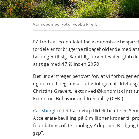
Varmepumpe. Foto: Adobe Firefly
På trods af potentialet for økonomiske bespare
fordele er forbrugerne tilbageholdende med at 
løsninger til sig. Samtidig forventes den global
at stige med 47 % inden 2050.
Det understreger behovet for, at vi forbruger en
og dermed begrænser udledningen af drivhusg
Christina Gravert, lektor ved Økonomisk Institu
Economic Behavior and Inequality (CEBI).
Carlsbergfondet
har netop tildelt hende en Se
Accelerate-bevilling på 6 millioner kroner til pr
foundations of Technology Adoption: Bridging t
gap”.