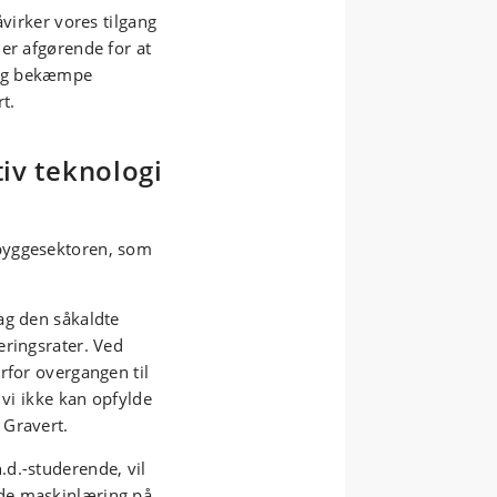
åvirker vores tilgang
er afgørende for at
 og bekæmpe
t.
iv teknologi
byggesektoren, som
ag den såkaldte
eringsrater. Ved
rfor overgangen til
 vi ikke kan opfylde
 Gravert.
d.-studerende, vil
de maskinlæring på