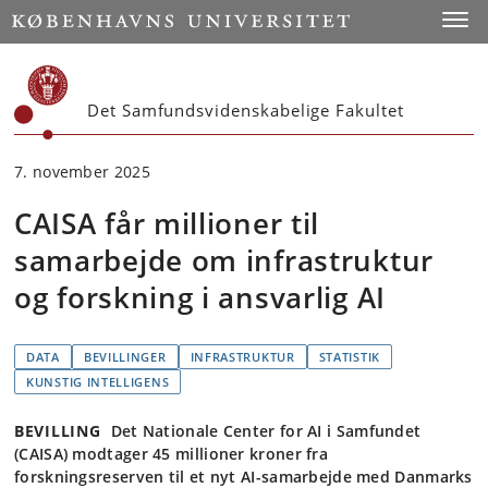
Start
Toggl
Det Samfundsvidenskabelige Fakultet
7. november 2025
CAISA får millioner til
samarbejde om infrastruktur
og forskning i ansvarlig AI
DATA
BEVILLINGER
INFRASTRUKTUR
STATISTIK
KUNSTIG INTELLIGENS
BEVILLING
Det Nationale Center for AI i Samfundet
(CAISA) modtager 45 millioner kroner fra
forskningsreserven til et nyt AI-samarbejde med Danmarks