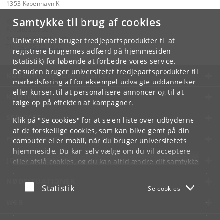
1353 København K
Samtykke til brug af cookies
Kontakt:
Fakultetsstaben
samf-fak
@
samf
.
ku
.
dk
Universitetet bruger tredjepartsprodukter til at
Tlf:
+45 35 32 10 00
registrere brugernes adfærd på hjemmesiden
(statistik) for løbende at forbedre vores service.
Desuden bruger universitetet tredjepartsprodukter til
KØBENHAVNS UNIVERSITET
markedsføring af for eksempel udvalgte uddannelser
eller kurser, til at personalisere annoncer og til at
KONTAKT
følge op på effekten af kampagner.
SERVICES
Klik på "Se cookies" for at se en liste over udbyderne
af de forskellige cookies, som kan blive gemt på din
FOR STUDERENDE OG ANSATTE
computer eller mobil, når du bruger universitetets
hjemmeside. Du kan selv vælge om du vil acceptere
JOB OG KARRIERE
eller afslå cookies, og du kan altid ændre dit samtykke
under
Cookie- og privatlivspolitik
som du finder i
NØDSITUATIONER
bunden af hver side.
Acceptér eller afslå
Statistik
Se cookies
Googles privatlivspolitik
WEB