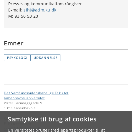
Presse- og kommunikationsrådgiver
E-mail:
sihj@adm.ku.dk
M: 93 56 53 20
Emner
PSYKOLOGI
UDDANNELSE
Det Samfundsvidenskabelige Fakultet
Københavns Universitet
Øster Farimagsgade 5
1353 København K
Samtykke til brug af cookies
Kontakt:
Fakultetsstaben
samf-fak
@
samf
.
ku
.
dk
Universitetet bruger tredjepartsprodukter til at