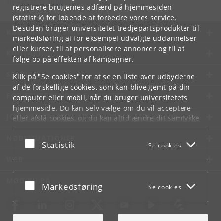
Tlf:
+45 35 32 10 00
registrere brugernes adfærd på hjemmesiden
(statistik) for løbende at forbedre vores service.
Desuden bruger universitetet tredjepartsprodukter til
KØBENHAVNS UNIVERSITET
markedsføring af for eksempel udvalgte uddannelser
eller kurser, til at personalisere annoncer og til at
KONTAKT
følge op på effekten af kampagner.
SERVICES
Klik på "Se cookies" for at se en liste over udbyderne
af de forskellige cookies, som kan blive gemt på din
FOR STUDERENDE OG ANSATTE
computer eller mobil, når du bruger universitetets
hjemmeside. Du kan selv vælge om du vil acceptere
JOB OG KARRIERE
eller afslå cookies, og du kan altid ændre dit samtykke
under
Cookie- og privatlivspolitik
som du finder i
NØDSITUATIONER
bunden af hver side.
Acceptér eller afslå
Statistik
Se cookies
Googles privatlivspolitik
WEB
MØD KU PÅ
Acceptér eller afslå
Markedsføring
Se cookies