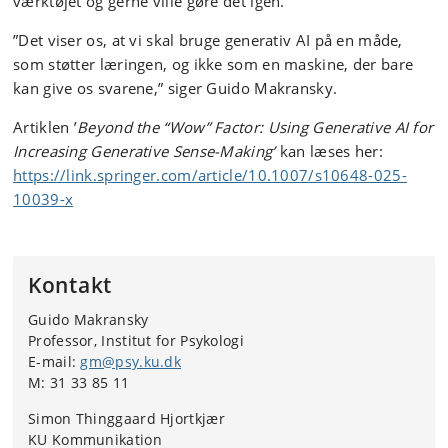
værktøjet og gerne ville gøre det igen.
”Det viser os, at vi skal bruge generativ AI på en måde,
som støtter læringen, og ikke som en maskine, der bare
kan give os svarene,” siger Guido Makransky.
Artiklen ’
Beyond the “Wow” Factor: Using Generative AI for
Increasing Generative Sense-Making’
kan læses her:
https://link.springer.com/article/10.1007/s10648-025-
10039-x
Kontakt
Guido Makransky
Professor, Institut for Psykologi
E-mail:
gm@psy.ku.dk
M: 31 33 85 11
Simon Thinggaard Hjortkjær
KU Kommunikation