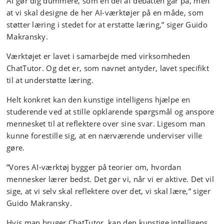
AI gør dig dummere, som en del af debatten går på, men
at vi skal designe de her AI-værktøjer på en måde, som
støtter læring i stedet for at erstatte læring,” siger Guido
Makransky.
Værktøjet er lavet i samarbejde med virksomheden
ChatTutor. Og det er, som navnet antyder, lavet specifikt
til at understøtte læring.
Helt konkret kan den kunstige intelligens hjælpe en
studerende ved at stille opklarende spørgsmål og anspore
mennesket til at reflektere over sine svar. Ligesom man
kunne forestille sig, at en nærværende underviser ville
gøre.
”Vores AI-værktøj bygger på teorier om, hvordan
mennesker lærer bedst. Det gør vi, når vi er aktive. Det vil
sige, at vi selv skal reflektere over det, vi skal lære,” siger
Guido Makransky.
Hvis man bruger ChatTutor, kan den kunstige intelligens