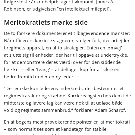
Ifølge sidste års nobelpristager i økonomi, James A.
Robinson, er udgivelsen ”en intellektuel milepæl”.
Meritokratiets mørke side
De to forskere dokumenterer et tilbagevendende mønster:
Når officerers karriere stagnerer, vælger folk, der arbejder
i regimets apparat, en af to strategier. Enten en ’omvej’ –
at slutte sig til enheder, der har til opgave at undertrykke,
for at demonstrere deres værdi over for den siddende
hersker – eller ’tvang’ – at deltage i kup for at sikre en
bedre fremtid under en ny leder.
”Det er ikke kun lederens inderkreds, der bestemmer et
regimes karakter og skæbne. Karriereangsten hos dem i de
midterste og lavere lag kan være nok til at udløse både
vold og regimets sammenbrud,” forklarer Adam Scharpf.
En af bogens mest provokerende pointer er, at meritokrati
– som normalt ses som et kendetegn for stabile