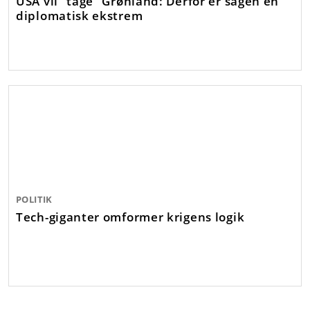
USA vil “tage” Grønland: Derfor er sagen en
diplomatisk ekstrem
POLITIK
Tech-giganter omformer krigens logik