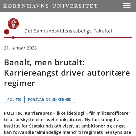
Start
Toggl
Det Samfundsvidenskabelige Fakultet
21. januar 2026
Banalt, men brutalt:
Karriereangst driver autoritære
regimer
POLITIK
FORSVAR OG SIKKERHED
POLITIK
Karrierepres – ikke ideologi – får militærofficerer
til at beskytte eller vælte diktatorer. Ny forskning fra
Institut for Statskundskab viser, at ambitioner og angst
kan forvandle ’almindelige mænd’ til regimets hensynsløse