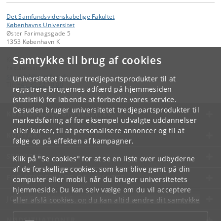
Det Samfundsvidenskabelige Fakultet
Københavns Universitet
Øster Farimagsgade 5
1353 København K
Samtykke til brug af cookies
Kontakt:
Fakultetsstaben
samf-fak
@
samf
.
ku
.
dk
Universitetet bruger tredjepartsprodukter til at
Tlf:
+45 35 32 10 00
registrere brugernes adfærd på hjemmesiden
(statistik) for løbende at forbedre vores service.
Desuden bruger universitetet tredjepartsprodukter til
KØBENHAVNS UNIVERSITET
markedsføring af for eksempel udvalgte uddannelser
eller kurser, til at personalisere annoncer og til at
KONTAKT
følge op på effekten af kampagner.
SERVICES
Klik på "Se cookies" for at se en liste over udbyderne
af de forskellige cookies, som kan blive gemt på din
FOR STUDERENDE OG ANSATTE
computer eller mobil, når du bruger universitetets
hjemmeside. Du kan selv vælge om du vil acceptere
JOB OG KARRIERE
eller afslå cookies, og du kan altid ændre dit samtykke
under
Cookie- og privatlivspolitik
som du finder i
NØDSITUATIONER
bunden af hver side.