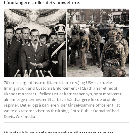
håndlangere – eller dets omvæltere.
70'ernes argentinske militærdiktatur (tv.) og USA's aktuelle
Immigration and Customs Enforcement - ICE (th.) har et hidtil
ukendt mønster til fælles: Det er karrierehensyn, som motiverer
almindelige mennesker til at blive håndlangere for de brutale
regimer. Det er også karrieren, der får selvsamme officerer til at
vælte diktatorer, viser ny forskning. Foto: Public Domain/Chad
Davis, Wikimedia