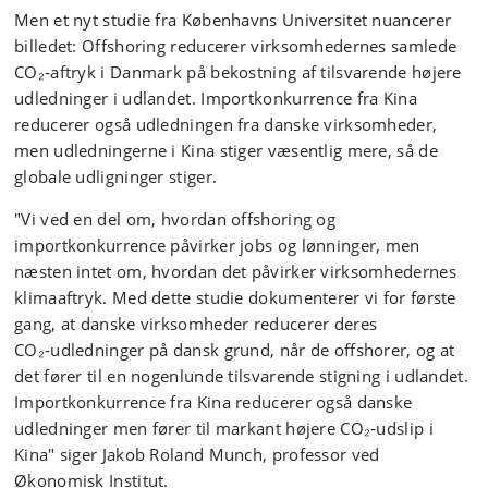
Men et nyt studie fra Københavns Universitet nuancerer
billedet: Offshoring reducerer virksomhedernes samlede
CO₂‑aftryk i Danmark på bekostning af tilsvarende højere
udledninger i udlandet. Importkonkurrence fra Kina
reducerer også udledningen fra danske virksomheder,
men udledningerne i Kina stiger væsentlig mere, så de
globale udligninger stiger.
"Vi ved en del om, hvordan offshoring og
importkonkurrence påvirker jobs og lønninger, men
næsten intet om, hvordan det påvirker virksomhedernes
klimaaftryk. Med dette studie dokumenterer vi for første
gang, at danske virksomheder reducerer deres
CO₂‑udledninger på dansk grund, når de offshorer, og at
det fører til en nogenlunde tilsvarende stigning i udlandet.
Importkonkurrence fra Kina reducerer også danske
udledninger men fører til markant højere CO₂‑udslip i
Kina" siger Jakob Roland Munch, professor ved
Økonomisk Institut.