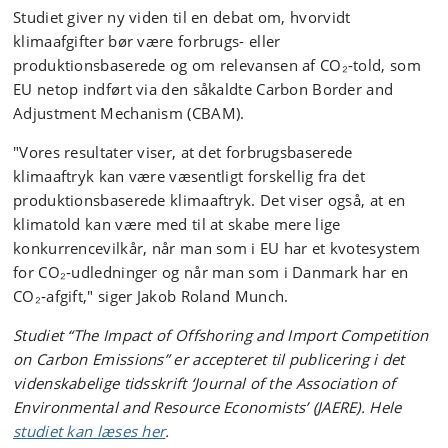
Studiet giver ny viden til en debat om, hvorvidt
klimaafgifter bør være forbrugs- eller
produktionsbaserede og om relevansen af CO₂‑told, som
EU netop indført via den såkaldte Carbon Border and
Adjustment Mechanism (CBAM).
"Vores resultater viser, at det forbrugsbaserede
klimaaftryk kan være væsentligt forskellig fra det
produktionsbaserede klimaaftryk. Det viser også, at en
klimatold kan være med til at skabe mere lige
konkurrencevilkår, når man som i EU har et kvotesystem
for CO₂‑udledninger og når man som i Danmark har en
CO₂‑afgift," siger Jakob Roland Munch.
Studiet “The Impact of Offshoring and Import Competition
on Carbon Emissions” er accepteret til publicering i det
videnskabelige tidsskrift ‘Journal of the Association of
Environmental and Resource Economists’ (JAERE). Hele
studiet kan læses her
.