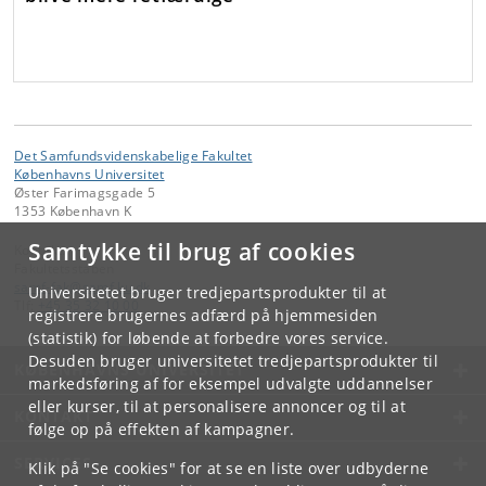
Det Samfundsvidenskabelige Fakultet
Københavns Universitet
Øster Farimagsgade 5
1353 København K
Samtykke til brug af cookies
Kontakt:
Fakultetsstaben
samf-fak
@
samf
.
ku
.
dk
Universitetet bruger tredjepartsprodukter til at
Tlf:
+45 35 32 10 00
registrere brugernes adfærd på hjemmesiden
(statistik) for løbende at forbedre vores service.
Desuden bruger universitetet tredjepartsprodukter til
KØBENHAVNS UNIVERSITET
markedsføring af for eksempel udvalgte uddannelser
eller kurser, til at personalisere annoncer og til at
KONTAKT
følge op på effekten af kampagner.
SERVICES
Klik på "Se cookies" for at se en liste over udbyderne