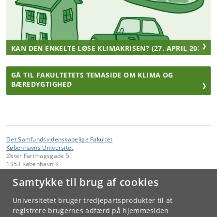
KAN DEN ENKELTE LØSE KLIMAKRISEN? (27. APRIL 2022)
GÅ TIL FAKULTETETS TEMASIDE OM KLIMA OG
BÆREDYGTIGHED
Det Samfundsvidenskabelige Fakultet
Københavns Universitet
Øster Farimagsgade 5
1353 København K
Samtykke til brug af cookies
Kontakt:
Fakultetsstaben
klima
@
samf
.
ku
.
dk
Universitetet bruger tredjepartsprodukter til at
Tlf:
+45 35 32 10 00
registrere brugernes adfærd på hjemmesiden