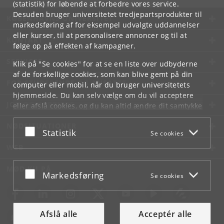
(statistik) for løbende at forbedre vores service.
Desuden bruger universitetet tredjepartsprodukter til
KØBENHAVNS UNIVERSITET
markedsføring af for eksempel udvalgte uddannelser
eller kurser, til at personalisere annoncer og til at
KONTAKT
følge op på effekten af kampagner.
SERVICES
Klik på "Se cookies" for at se en liste over udbyderne
af de forskellige cookies, som kan blive gemt på din
FOR STUDERENDE OG ANSATTE
computer eller mobil, når du bruger universitetets
hjemmeside. Du kan selv vælge om du vil acceptere
JOB OG KARRIERE
eller afslå cookies, og du kan altid ændre dit samtykke
under
Cookie- og privatlivspolitik
som du finder i
NØDSITUATIONER
bunden af hver side.
Acceptér eller afslå
Statistik
Se cookies
Googles privatlivspolitik
WEB
MØD KU PÅ
Acceptér eller afslå
Markedsføring
Se cookies
Afslå alle
Acceptér alle