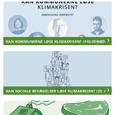
KAN KOMMUNERNE LØSE KLIMAKRISEN? (FOLKEMØDE, JUN
KAN SOCIALE BEVÆGELSER LØSE KLIMAKRISEN? (25. MAJ 2