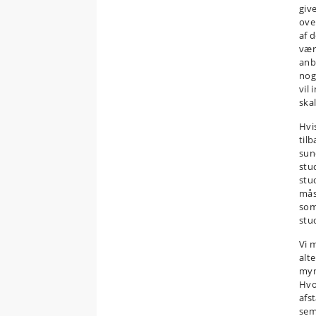
giv
ove
af 
vær
anb
noge
vil
skal
Hvis
til
sun
stu
stu
mås
som
stu
Vi 
alt
myn
Hvo
afs
sem