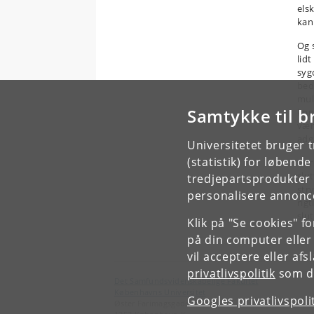
els
kan
Og s
lid
sygd
bed
mul
Samtykke til b
kon
vær
adg
Universitetet bruger 
(statistik) for løbend
Der 
slut
tredjepartsprodukter t
str
personalisere annonce
rigt
slu
Klik på "Se cookies" f
på din computer eller
vil acceptere eller af
privatlivspolitik
som du
Det Samfundsvidenskabelige Fakultet
Københavns Universitet
Googles privatlivspoli
Øster Farimagsgade 5