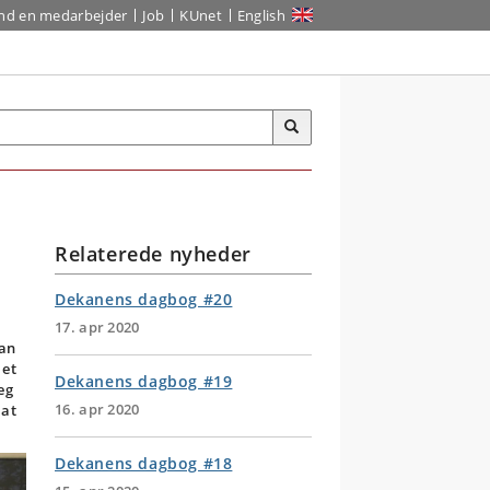
ind en medarbejder
Job
KUnet
English
Relaterede nyheder
Dekanens dagbog #20
17. apr 2020
man
 et
Dekanens dagbog #19
eg
16. apr 2020
 at
Dekanens dagbog #18