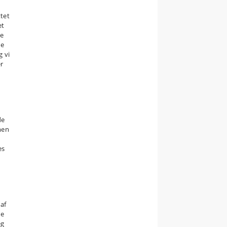
tet
et
de
ke
g vi
er
de
men
es
 af
te
eg