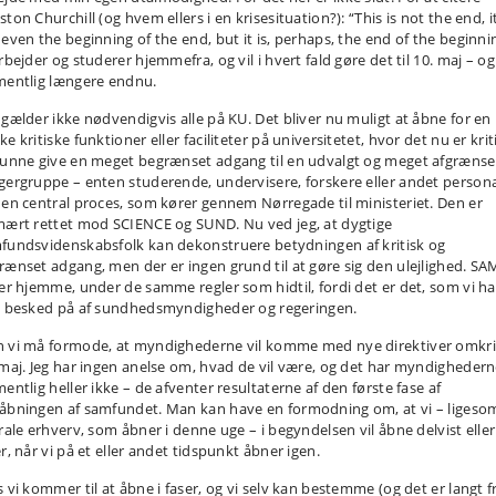
ton Churchill (og hvem ellers i en krisesituation?): “This is not the end, it
 even the beginning of the end, but it is, perhaps, the end of the beginni
rbejder og studerer hjemmefra, og vil i hvert fald gøre det til 10. maj – og
mentlig længere endnu.
 gælder ikke nødvendigvis alle på KU. Det bliver nu muligt at åbne for en
e kritiske funktioner eller faciliteter på universitetet, hvor det nu er krit
kunne give en meget begrænset adgang til en udvalgt og meget afgrænse
gergruppe – enten studerende, undervisere, forskere eller andet persona
 en central proces, som kører gennem Nørregade til ministeriet. Den er
mært rettet mod SCIENCE og SUND. Nu ved jeg, at dygtige
fundsvidenskabsfolk kan dekonstruere betydningen af kritisk og
rænset adgang, men der er ingen grund til at gøre sig den ulejlighed. SA
ver hjemme, under de samme regler som hidtil, fordi det er det, som vi ha
t besked på af sundhedsmyndigheder og regeringen.
 vi må formode, at myndighederne vil komme med nye direktiver omkr
 maj. Jeg har ingen anelse om, hvad de vil være, og det har myndigheder
entlig heller ikke – de afventer resultaterne af den første fase af
åbningen af samfundet. Man kan have en formodning om, at vi – ligeso
rale erhverv, som åbner i denne uge – i begyndelsen vil åbne delvist eller
r, når vi på et eller andet tidspunkt åbner igen.
s vi kommer til at åbne i faser, og vi selv kan bestemme (og det er langt f