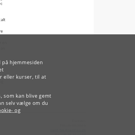
vi
talt
re
r en
kan
rd på hjemmesiden
et
ller kurser, til at
ig
es, som kan blive gemt
an selv vælge om du
okie- og
Kontakt:
Fakultetsstaben
samf-fak
@
samf
.
ku
.
dk
Tlf:
+45 35 32 10 00