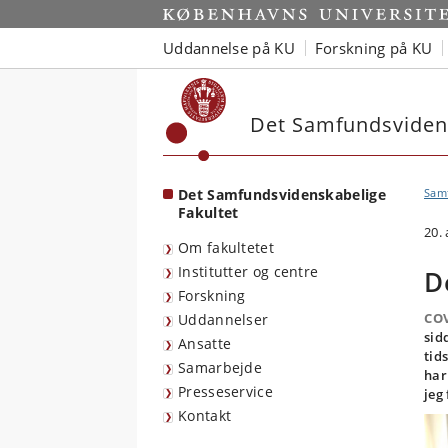
Start
Uddannelse på KU
Forskning på KU
Det Samfundsvidens
Det Samfundsvidenskabelige
Sam
Fakultet
20. 
Om fakultetet
Institutter og centre
D
Forskning
COV
Uddannelser
sid
Ansatte
tid
Samarbejde
har
Presseservice
jeg
Kontakt