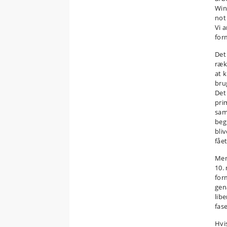
Wins
not
Vi a
for
Det
rækk
at 
bru
Det
pri
sam
beg
bli
fåe
Men
10.
form
gen
libe
fase
Hvi