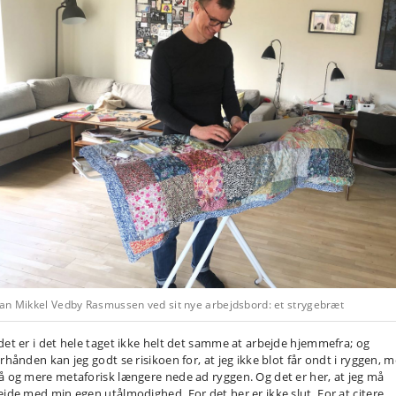
an Mikkel Vedby Rasmussen ved sit nye arbejdsbord: et strygebræt
det er i det hele taget ikke helt det samme at arbejde hjemmefra; og
erhånden kan jeg godt se risikoen for, at jeg ikke blot får ondt i ryggen, 
å og mere metaforisk længere nede ad ryggen. Og det er her, at jeg må
ejde med min egen utålmodighed. For det her er ikke slut. For at citere