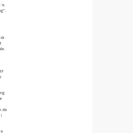
 is
ng”.
isk
t
le.
MF
r
ing
ne
m de
 i
ra