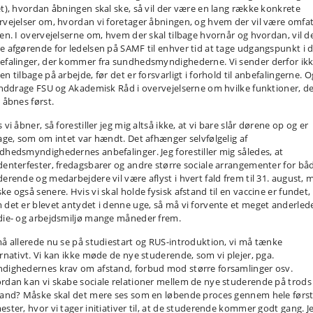
et), hvordan åbningen skal ske, så vil der være en lang række konkrete
rvejelser om, hvordan vi foretager åbningen, og hvem der vil være omfat
den. I overvejelserne om, hvem der skal tilbage hvornår og hvordan, vil d
e afgørende for ledelsen på SAMF til enhver tid at tage udgangspunkt i 
efalinger, der kommer fra sundhedsmyndighederne. Vi sender derfor ik
n tilbage på arbejde, før det er forsvarligt i forhold til anbefalingerne. O
 inddrage FSU og Akademisk Råd i overvejelserne om hvilke funktioner, d
 åbnes først.
 vi åbner, så forestiller jeg mig altså ikke, at vi bare slår dørene op og er
bage, som om intet var hændt. Det afhænger selvfølgelig af
dhedsmyndighedernes anbefalinger. Jeg forestiller mig således, at
denterfester, fredagsbarer og andre større sociale arrangementer for bå
derende og medarbejdere vil være aflyst i hvert fald frem til 31. august, 
ke også senere. Hvis vi skal holde fysisk afstand til en vaccine er fundet,
 det er blevet antydet i denne uge, så må vi forvente et meget anderled
die- og arbejdsmiljø mange måneder frem.
må allerede nu se på studiestart og RUS-introduktion, vi må tænke
ernativt. Vi kan ikke møde de nye studerende, som vi plejer, pga.
dighedernes krav om afstand, forbud mod større forsamlinger osv.
rdan kan vi skabe sociale relationer mellem de nye studerende på trods
tand? Måske skal det mere ses som en løbende proces gennem hele førs
ester, hvor vi tager initiativer til, at de studerende kommer godt gang. J