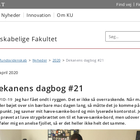
Find vej
F
Nyheder
Innovation
Om KU
kabelige Fakultet
fundsvidenskab
Nyheder
2020
Dekanens dagbog #21
april 2020
ekanens dagbog #21
ID-19
Jeg har fået ondt i ryggen. Det er ikke så overraskende. Når 
der bøjet over sin bærbare mac dagen lang, så måtte det jo komme på
spunkt. Jeg savner mit hæve-sænke-bord og min lyserøde kontorstol. J
 prøvet at lave strygebrættet om til et hæve-sænke-bord, men udover
 føler mig en anelse fjollet, så er det heller ikke helt det samme.