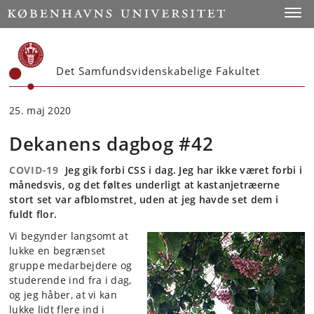
Start
Toggl
Det Samfundsvidenskabelige Fakultet
25. maj 2020
Dekanens dagbog #42
COVID-19
Jeg gik forbi CSS i dag. Jeg har ikke været forbi i
månedsvis, og det føltes underligt at kastanjetræerne
stort set var afblomstret, uden at jeg havde set dem i
fuldt flor.
Vi begynder langsomt at
lukke en begrænset
gruppe medarbejdere og
studerende ind fra i dag,
og jeg håber, at vi kan
lukke lidt flere ind i