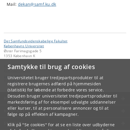
Mail:
dekan@samf.ku.dk
Det Samfundsvidenskabelige Fakultet
Københavns Universitet
Øster Farimagsgade 5
1353 København K
Samtykke til brug af cookies
Kontakt:
Fakultetsstaben
samf-fak
@
samf
.
ku
.
dk
Universitetet bruger tredjepartsprodukter til at
Tlf:
+45 35 32 10 00
registrere brugernes adfærd på hjemmesiden
(statistik) for løbende at forbedre vores service.
Desuden bruger universitetet tredjepartsprodukter til
KØBENHAVNS UNIVERSITET
markedsføring af for eksempel udvalgte uddannelser
eller kurser, til at personalisere annoncer og til at
KONTAKT
følge op på effekten af kampagner.
SERVICES
Klik på "Se cookies" for at se en liste over udbyderne