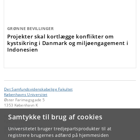
GRØNNE BEVILLINGER
Projekter skal kortlægge konflikter om
kystsikring i Danmark og miljøengagement i
Indonesien
Det Samfundsvidenskabelige Fakultet
Københavns Universitet
Øster Farimagsgade 5
1353 København K
Samtykke til brug af cookies
Kontakt:
Fakultetsstaben
samf-fak
@
samf
.
ku
.
dk
Universitetet bruger tredjepartsprodukter til at
Tlf:
+45 35 32 10 00
registrere brugernes adfærd på hjemmesiden