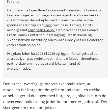
Fakultet.
Herudover deltager flere forskere ved Københavns Universitet,
ligesom projektet inddrager eksterne partnere fra en række
virksomheder, der arbejder med power-to-x- eller andre
grønne energiprojekter:
Høst
med base i Esbjerg, Fjord i
Aalborg samt
European Energy
. Derudover deltager Behave
Green, Dansk Center for Energilagring, Dansk Brand- og
Sikringsteknisk Institut og Mærsk Mc-Kinney Møller Center for
Zero Carbon Shipping.
Projektet løber fra 2023 til 2026 og ligger i forlængelse af et
allerede igangsat
projekt
i det nationale MissionGreenFuels
partnerskab om inddragelse af lokalsamfund på
energiområdet.
Den brede, tværfaglige indsats skal både sikre, at
modellen for borgerinddragelse munder ud i en række
anbefalinger til dialogen med borgere, og afdække, om de
nuværende politiske og juridiske rammer er gode nok. Det
sker gennem tre delprojekter: