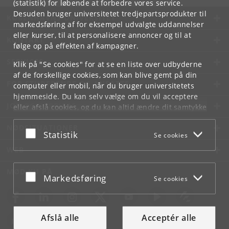
(statistik) for løbende at forbedre vores service.
Desuden bruger universitetet tredjepartsprodukter til
KØBENHAVNS UNIVERSITET
markedsføring af for eksempel udvalgte uddannelser
eller kurser, til at personalisere annoncer og til at
KONTAKT
følge op på effekten af kampagner.
SERVICES
Klik på "Se cookies" for at se en liste over udbyderne
af de forskellige cookies, som kan blive gemt på din
FOR STUDERENDE OG ANSATTE
computer eller mobil, når du bruger universitetets
hjemmeside. Du kan selv vælge om du vil acceptere
JOB OG KARRIERE
eller afslå cookies, og du kan altid ændre dit samtykke
under
Cookie- og privatlivspolitik
som du finder i
NØDSITUATIONER
bunden af hver side.
Acceptér eller afslå
Statistik
Se cookies
Googles privatlivspolitik
WEB
MØD KU PÅ
Acceptér eller afslå
Markedsføring
Se cookies
Afslå alle
Acceptér alle