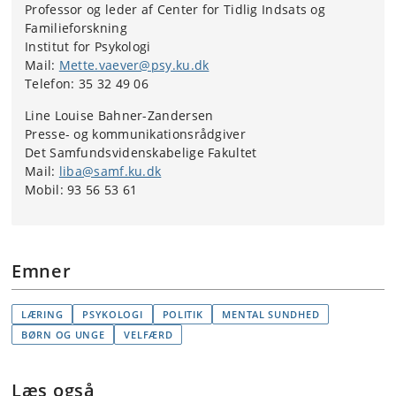
Professor og leder af Center for Tidlig Indsats og
Familieforskning
Institut for Psykologi
Mail:
Mette.vaever@psy.ku.dk
Telefon: 35 32 49 06
Line Louise Bahner-Zandersen
Presse- og kommunikationsrådgiver
Det Samfundsvidenskabelige Fakultet
Mail:
liba@samf.ku.dk
Mobil: 93 56 53 61
Emner
LÆRING
PSYKOLOGI
POLITIK
MENTAL SUNDHED
BØRN OG UNGE
VELFÆRD
Læs også