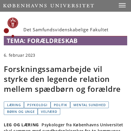
Start
Toggl
Det Samfundsvidenskabelige Fakultet
TEMA: FORÆLDRESKAB
6. februar 2023
Forskningssamarbejde vil
styrke den legende relation
mellem spædbørn og forældre
LÆRING
PSYKOLOGI
POLITIK
MENTAL SUNDHED
BØRN OG UNGE
VELFÆRD
LEG OG LÆRING
Psykologer fra Københavns Universitet
skal sammen med sundhedsplejersker fra to kommuner