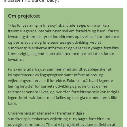
indsatsen ’Forstå din baby’.
Om projektet
”Playful Learning in Infancy” skal undersøge, om man kan
fremme legende interaktioner mellem forældre og børn i første
leveår, og dermed styrke forældrenes oplevelse af kompetence
og børns sociale og følelsesmæssige udvikling, ved at
sundhedsplejerskerne informerer og vejleder nybagte forældre
i, hvor vigtige legende interaktioner med barnet i dets første
leveår er.
Forskerne udarbejder sammen med sundhedsplejersker et
kompetenceudviklingsprogram samt informations- og
vejledningsmateriale til forældre. Fokus er på, hvad legende
læring betyder for barnets udvikling og evne til at danne
relationer senere i livet, og hvordan forældrene selv kan indgå i
legende interaktioner med fælles og delt glæde med deres lille
barn.
Undervisningsmaterialet vil herefter indgå i
sundhedsplejerskernes vejledning til nybagte forældre i to
udvalgte kommuner. Til slut vil projektet evaluere effekten af