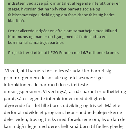
indsatsen ved at se på, om antallet af legende interaktioner er
steget, hvordan det har påvirket barnets sociale og
følelsesmæssige udvikling og om forældrene føler sig bedre
klædt på.
Der er allerede indgået en aftale om samarbejde med Billund
Kommune,
og man er nu i gang med at finde endnu en
kommunal samarbejdspartner.
Projektet er støttet af LEGO Fonden med 6,7 millioner kroner.
”Vi ved, at i barnets første leveår udvikler barnet sig
primært gennem de sociale og følelsesmæssige
interaktioner, de har med deres tætteste
omsorgspersoner. Vi ved også, at når barnet er udhvilet og
parat, så er legende interaktioner med delt glæde
afgørende for det lille barns udvikling og trivsel. Målet er
derfor at udvikle et program, hvor sundhedsplejerskerne
deler viden, tips og tricks med forældrene om, hvordan de
kan indgå i lege med deres helt små børn til fælles glæde,