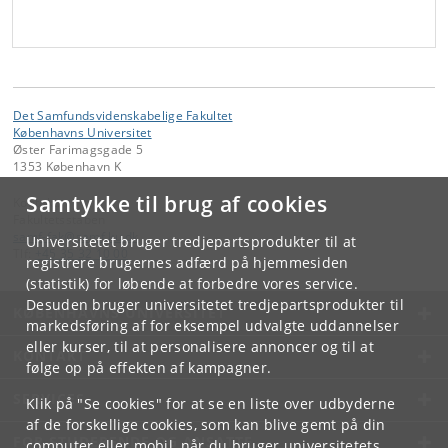
Det Samfundsvidenskabelige Fakultet
Københavns Universitet
Øster Farimagsgade 5
1353 København K
Samtykke til brug af cookies
Kontakt:
Fakultetsstaben
samf-fak
@
samf
.
ku
.
dk
Universitetet bruger tredjepartsprodukter til at
Tlf:
+45 35 32 10 00
registrere brugernes adfærd på hjemmesiden
(statistik) for løbende at forbedre vores service.
Desuden bruger universitetet tredjepartsprodukter til
KØBENHAVNS UNIVERSITET
markedsføring af for eksempel udvalgte uddannelser
eller kurser, til at personalisere annoncer og til at
KONTAKT
følge op på effekten af kampagner.
SERVICES
Klik på "Se cookies" for at se en liste over udbyderne
af de forskellige cookies, som kan blive gemt på din
FOR STUDERENDE OG ANSATTE
computer eller mobil, når du bruger universitetets