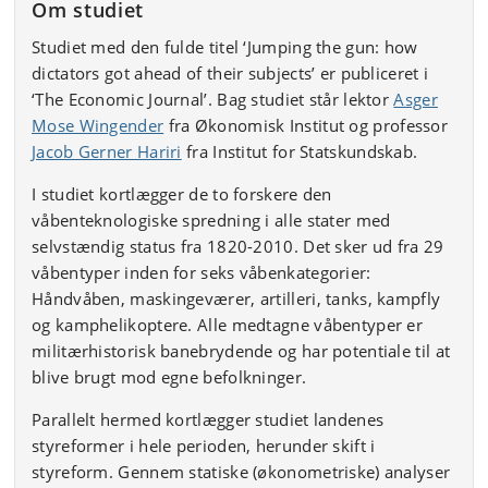
Om studiet
Studiet med den fulde titel ‘Jumping the gun: how
dictators got ahead of their subjects’ er publiceret i
‘The Economic Journal’. Bag studiet står lektor
Asger
Mose Wingender
fra Økonomisk Institut og professor
Jacob Gerner Hariri
fra Institut for Statskundskab.
I studiet kortlægger de to forskere den
våbenteknologiske spredning i alle stater med
selvstændig status fra 1820-2010. Det sker ud fra 29
våbentyper inden for seks våbenkategorier:
Håndvåben, maskingeværer, artilleri, tanks, kampfly
og kamphelikoptere. Alle medtagne våbentyper er
militærhistorisk banebrydende og har potentiale til at
blive brugt mod egne befolkninger.
Parallelt hermed kortlægger studiet landenes
styreformer i hele perioden, herunder skift i
styreform. Gennem statiske (økonometriske) analyser