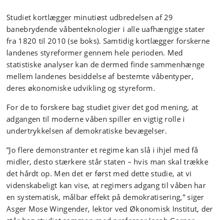
Studiet kortlægger minutiøst udbredelsen af 29
banebrydende våbenteknologier i alle uafhængige stater
fra 1820 til 2010 (se boks). Samtidig kortlægger forskerne
landenes styreformer gennem hele perioden. Med
statistiske analyser kan de dermed finde sammenhænge
mellem landenes besiddelse af bestemte våbentyper,
deres økonomiske udvikling og styreform.
For de to forskere bag studiet giver det god mening, at
adgangen til moderne våben spiller en vigtig rolle i
undertrykkelsen af demokratiske bevægelser.
”Jo flere demonstranter et regime kan slå i ihjel med få
midler, desto stærkere står staten – hvis man skal trække
det hårdt op. Men det er først med dette studie, at vi
videnskabeligt kan vise, at regimers adgang til våben har
en systematisk, målbar effekt på demokratisering,” siger
Asger Mose Wingender, lektor ved Økonomisk Institut, der