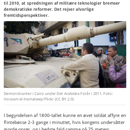
til 2010, at spredningen af militære teknologier bremser
demokratiske reformer. Det rejser alvorlige
fremtidsperspektiver.
Demonstranter i Cairo under Det Arabiske Forår i 2011. Foto:
Hossam el-Hamalawy/Flickr (CC BY 2.0)
I begyndelsen af 1800-tallet kunne en øvet soldat affyre en
flintebøsse 2-3 gange i minuttet, hvis kongens undersåtter
gjorde oprør, og i bedste fald ramme på 75 meters