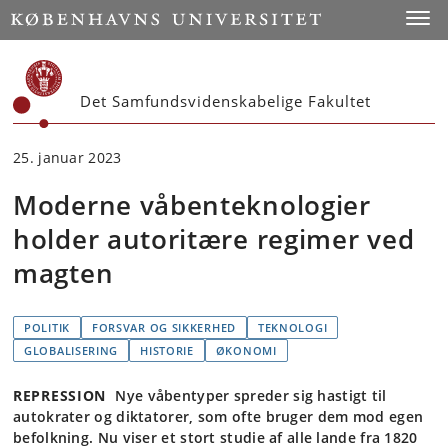
Start
Toggl
Det Samfundsvidenskabelige Fakultet
25. januar 2023
Moderne våbenteknologier
holder autoritære regimer ved
magten
POLITIK
FORSVAR OG SIKKERHED
TEKNOLOGI
GLOBALISERING
HISTORIE
ØKONOMI
REPRESSION
Nye våbentyper spreder sig hastigt til
autokrater og diktatorer, som ofte bruger dem mod egen
befolkning. Nu viser et stort studie af alle lande fra 1820