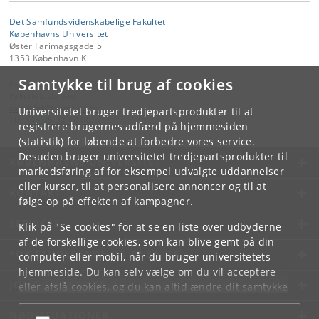
Det Samfundsvidenskabelige Fakultet
Københavns Universitet
Øster Farimagsgade 5
1353 København K
Samtykke til brug af cookies
Kontakt:
Fakultetsstaben
samf-fak
@
samf
.
ku
.
dk
Universitetet bruger tredjepartsprodukter til at
Tlf:
+45 35 32 10 00
registrere brugernes adfærd på hjemmesiden
(statistik) for løbende at forbedre vores service.
Desuden bruger universitetet tredjepartsprodukter til
KØBENHAVNS UNIVERSITET
markedsføring af for eksempel udvalgte uddannelser
eller kurser, til at personalisere annoncer og til at
KONTAKT
følge op på effekten af kampagner.
SERVICES
Klik på "Se cookies" for at se en liste over udbyderne
af de forskellige cookies, som kan blive gemt på din
FOR STUDERENDE OG ANSATTE
computer eller mobil, når du bruger universitetets
hjemmeside. Du kan selv vælge om du vil acceptere
JOB OG KARRIERE
eller afslå cookies, og du kan altid ændre dit samtykke
under
Cookie- og privatlivspolitik
som du finder i
NØDSITUATIONER
bunden af hver side.