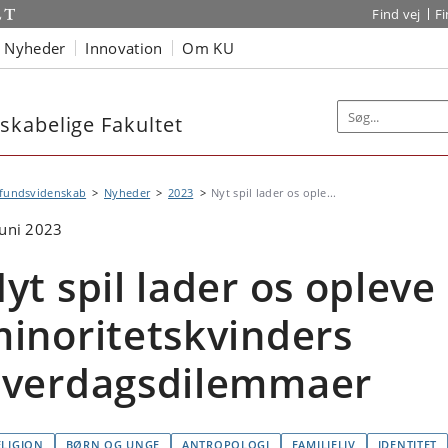
Find vej
F
Nyheder
Innovation
Om KU
kabelige Fakultet
fundsvidenskab
Nyheder
2023
Nyt spil lader os ople...
juni 2023
yt spil lader os opleve
inoritetskvinders
verdagsdilemmaer
ELIGION
BØRN OG UNGE
ANTROPOLOGI
FAMILIELIV
IDENTITET