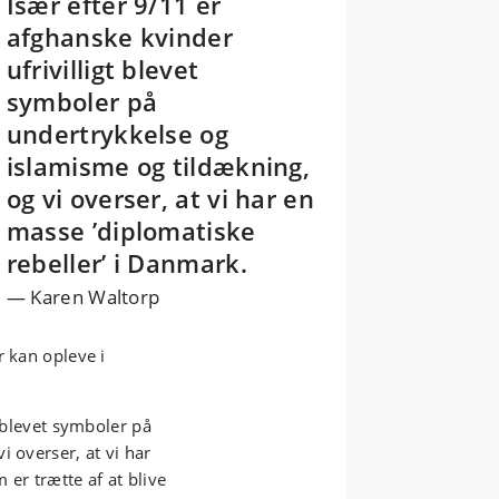
Især efter 9/11 er
afghanske kvinder
ufrivilligt blevet
symboler på
undertrykkelse og
islamisme og tildækning,
og vi overser, at vi har en
masse ’diplomatiske
rebeller’ i Danmark.
Karen Waltorp
r kan opleve i
t blevet symboler på
i overser, at vi har
er trætte af at blive