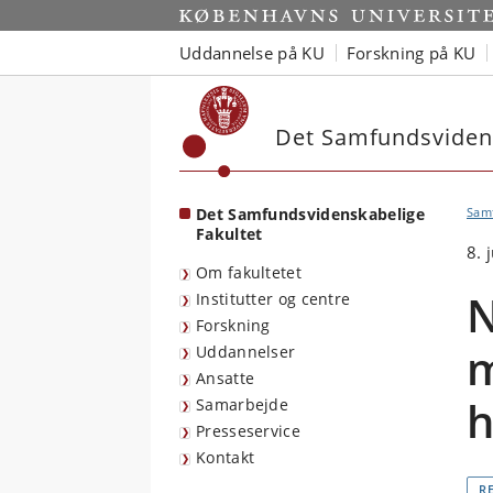
Start
Uddannelse på KU
Forskning på KU
Det Samfundsvidens
Det Samfundsvidenskabelige
Sam
Fakultet
8. 
Om fakultetet
N
Institutter og centre
Forskning
m
Uddannelser
Ansatte
h
Samarbejde
Presseservice
Kontakt
R