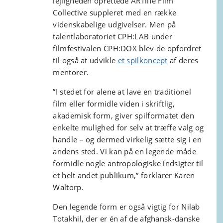
lejligheden oprettede ARTlife Film
Collective suppleret med en række
videnskabelige udgivelser. Men på
talentlaboratoriet CPH:LAB under
filmfestivalen CPH:DOX blev de opfordret
til også at udvikle
et spilkoncept
af deres
mentorer.
”I stedet for alene at lave en traditionel
film eller formidle viden i skriftlig,
akademisk form, giver spilformatet den
enkelte mulighed for selv at træffe valg og
handle – og dermed virkelig sætte sig i en
andens sted. Vi kan på en legende måde
formidle nogle antropologiske indsigter til
et helt andet publikum,” forklarer Karen
Waltorp.
Den legende form er også vigtig for Nilab
Totakhil, der er én af de afghansk-danske