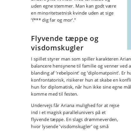
uden egne stemmer. Man kan godt være
en minoritetsetnisk kvinde uden at sige
’f*** dig far og mor’.”
Flyvende tæppe og
visdomskugler
I spillet styrer man som spiller karakteren Aria
balancere hensynene til familie og venner ved a
blanding af ’rebelpoint’ og ’diplomatpoint’. Er h
konfrontatorisk, risikerer hun at skabe en konfli
hun for diplomatisk, når hun ikke sine egne mål: 
komme med til festen.
Undervejs får Ariana mulighed for at rejse
ind i et magisk parallelunivers på et
flyvende tæppe. En slags drømmeverden,
hvor lysende ’visdomskugler’ og små