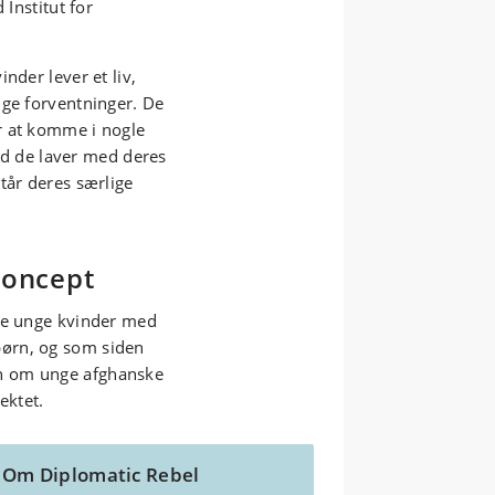
 Institut for
nder lever et liv,
ige forventninger. De
r at komme i nogle
vad de laver med deres
tår deres særlige
koncept
ppe unge kvinder med
ørn, og som siden
n om unge afghanske
ektet.
Om Diplomatic Rebel