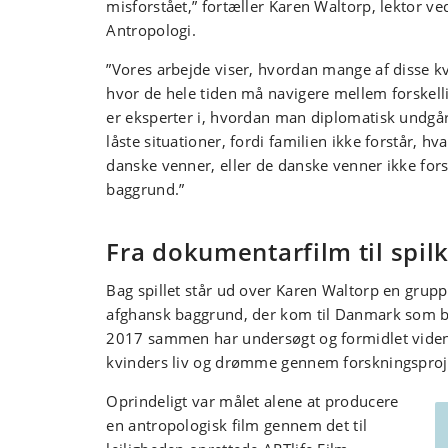
misforstået,” fortæller Karen Waltorp, lektor ved
Antropologi.
”Vores arbejde viser, hvordan mange af disse kvi
hvor de hele tiden må navigere mellem forskell
er eksperter i, hvordan man diplomatisk undgå
låste situationer, fordi familien ikke forstår, h
danske venner, eller de danske venner ikke fors
baggrund.”
Fra dokumentarfilm til spil
Bag spillet står ud over Karen Waltorp en gru
afghansk baggrund, der kom til Danmark som b
2017 sammen har undersøgt og formidlet vide
kvinders liv og drømme gennem forskningsproj
Oprindeligt var målet alene at producere
en antropologisk film gennem det til