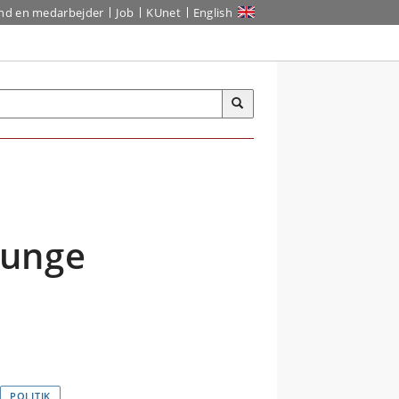
ind en medarbejder
Job
KUnet
English
 unge
POLITIK