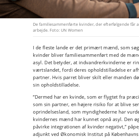
De familiesammenførte kvinder, der efterfølgende får a
arbejde. Foto: UN Women
I de fleste lande er det primært mænd, som søg
kvinder bliver familiesammenført med de mænd
asyl. Det betyder, at indvandrerkvinderne er ring
værtslandet, fordi deres opholdstilladelse er a
partner. Hvis parret bliver skilt eller manden dø
sin opholdstilladelse.
”Dermed har en kvinde, som er flygtet fra præ
som sin partner, en højere risiko for at blive sen
oprindelsesland, som myndighederne har vurder
kvindernes mænd har kunnet opnå asyl. Den øg
påvirke integrationen af kvinder negativt,” påp
adjunkt ved Økonomisk Institut på Københavns 