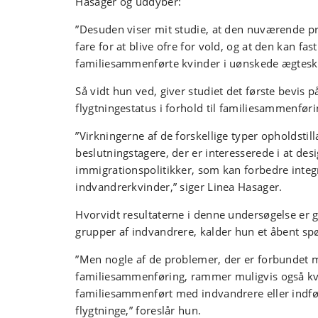
Hasager og uddyber:
”Desuden viser mit studie, at den nuværende pr
fare for at blive ofre for vold, og at den kan fas
familiesammenførte kvinder i uønskede ægtesk
Så vidt hun ved, giver studiet det første bevis p
flygtningestatus i forhold til familiesammenføri
”Virkningerne af de forskellige typer opholdstill
beslutningstagere, der er interesserede i at des
immigrationspolitikker, som kan forbedre integ
indvandrerkvinder,” siger Linea Hasager.
Hvorvidt resultaterne i denne undersøgelse er g
grupper af indvandrere, kalder hun et åbent sp
”Men nogle af de problemer, der er forbundet
familiesammenføring, rammer muligvis også kvi
familiesammenført med indvandrere eller indfø
flygtninge,” foreslår hun.