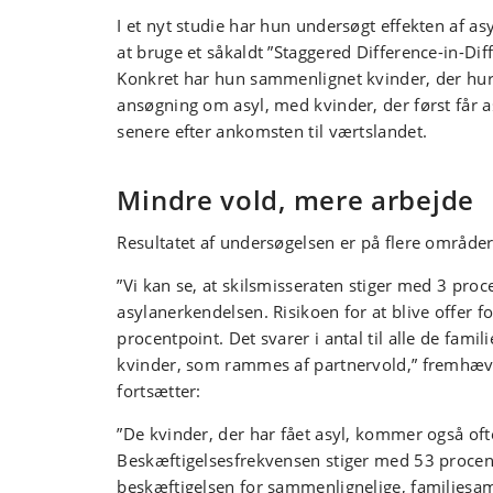
I et nyt studie har hun undersøgt effekten af as
at bruge et såkaldt ”Staggered Difference-in-Dif
Konkret har hun sammenlignet kvinder, der hur
ansøgning om asyl, med kvinder, der først får as
senere efter ankomsten til værtslandet.
Mindre vold, mere arbejde
Resultatet af undersøgelsen er på flere områd
”Vi kan se, at skilsmisseraten stiger med 3 proc
asylanerkendelsen. Risikoen for at blive offer f
procentpoint. Det svarer i antal til alle de fam
kvinder, som rammes af partnervold,” fremhæv
fortsætter:
”De kvinder, der har fået asyl, kommer også ofte
Beskæftigelsesfrekvensen stiger med
53 procent
beskæftigelsen for sammenlignelige, familiesa