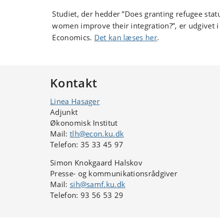
Studiet, der hedder ”Does granting refugee statu
women improve their integration?”, er udgivet i 
Economics.
Det kan læses her
.
Kontakt
Linea Hasager
Adjunkt
Økonomisk Institut
Mail:
tlh@econ.ku.dk
Telefon: 35 33 45 97
Simon Knokgaard Halskov
Presse- og kommunikationsrådgiver
Mail:
sih@samf.ku.dk
Telefon: 93 56 53 29