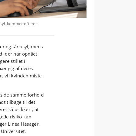
syl, kommer oftere i
er og får asyl, mens
, der har opnået
ere stillet i
fhængig af deres
r, vil kvinden miste
cis de samme forhold
dt tilbage til det
et så usikkert, at
ede risiko kan
eger Linea Hasager,
Universitet.