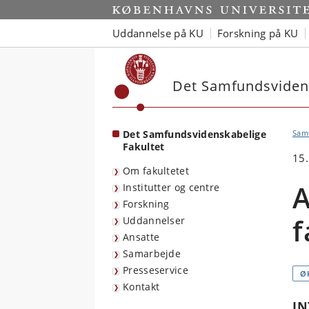
Start
Uddannelse på KU
Forskning på KU
Det Samfundsvidens
Det Samfundsvidenskabelige
Sam
Fakultet
15.
Om fakultetet
A
Institutter og centre
Forskning
f
Uddannelser
Ansatte
Samarbejde
Presseservice
Ø
Kontakt
IN