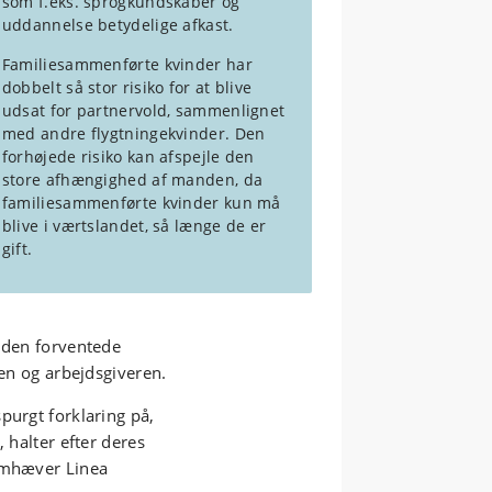
som f.eks. sprogkundskaber og
uddannelse betydelige afkast.
Familiesammenførte kvinder har
dobbelt så stor risiko for at blive
udsat for partnervold, sammenlignet
med andre flygtningekvinder. Den
forhøjede risiko kan afspejle den
store afhængighed af manden, da
familiesammenførte kvinder kun må
blive i værtslandet, så længe de er
gift.
i den forventede
ren og arbejdsgiveren.
purgt forklaring på,
 halter efter deres
remhæver Linea