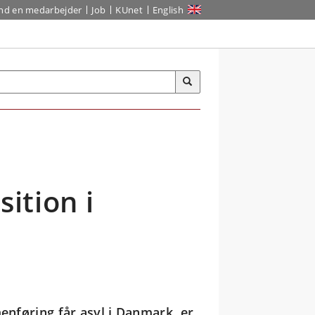
ind en medarbejder
Job
KUnet
English
sition i
enføring får asyl i Danmark, er