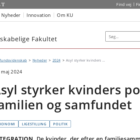
Find vej
F
Nyheder
Innovation
Om KU
kabelige Fakultet
fundsvidenskab
Nyheder
2024
Asyl styrker kvinders ...
 maj 2024
syl styrker kvinders po
amilien og samfundet
KONOMI
LIGESTILLING
POLITIK
TEGRATION
De kvinder, der efter en familiesamm