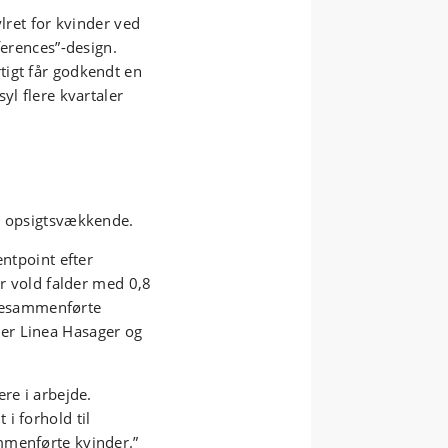
ylret for kvinder ved
ferences”-design.
tigt får godkendt en
yl flere kvartaler
er opsigtsvækkende.
entpoint efter
or vold falder med 0,8
iliesammenførte
er Linea Hasager og
re i arbejde.
 i forhold til
mmenførte kvinder.”