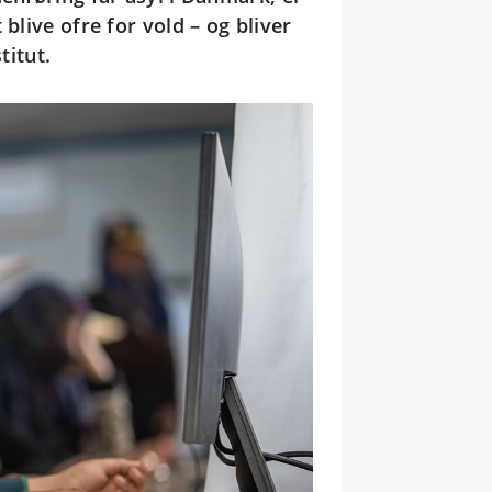
blive ofre for vold – og bliver
titut.