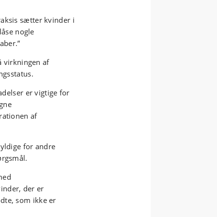
aksis sætter kvinder i
tlåse nogle
aber.”
å virkningen af
ngsstatus.
adelser er vigtige for
igne
rationen af
yldige for andre
ørgsmål.
 med
nder, der er
dte, som ikke er