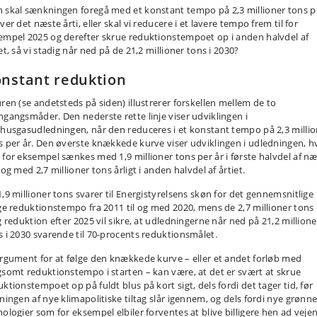
 skal sænkningen foregå med et konstant tempo på 2,3 millioner tons p
ver det næste årti, eller skal vi reducere i et lavere tempo frem til for
empel 2025 og derefter skrue reduktionstempoet op i anden halvdel af
et, så vi stadig når ned på de 21,2 millioner tons i 2030?
nstant reduktion
uren (se andetsteds på siden) illustrerer forskellen mellem de to
mgangsmåder. Den nederste rette linje viser udviklingen i
vhusgasudledningen, når den reduceres i et konstant tempo på 2,3 millio
s per år. Den øverste knækkede kurve viser udviklingen i udledningen, h
 for eksempel sænkes med 1,9 millioner tons per år i første halvdel af n
 og med 2,7 millioner tons årligt i anden halvdel af årtiet.
1,9 millioner tons svarer til Energistyrelsens skøn for det gennemsnitlige
ige reduktionstempo fra 2011 til og med 2020, mens de 2,7 millioner tons
g reduktion efter 2025 vil sikre, at udledningerne når ned på 21,2 millione
s i 2030 svarende til 70-procents reduktionsmålet.
argument for at følge den knækkede kurve – eller et andet forløb med
gsomt reduktionstempo i starten – kan være, at det er svært at skrue
ktionstempoet op på fuldt blus på kort sigt, dels fordi det tager tid, før
kningen af nye klimapolitiske tiltag slår igennem, og dels fordi nye grønn
nologier som for eksempel elbiler forventes at blive billigere hen ad vejen