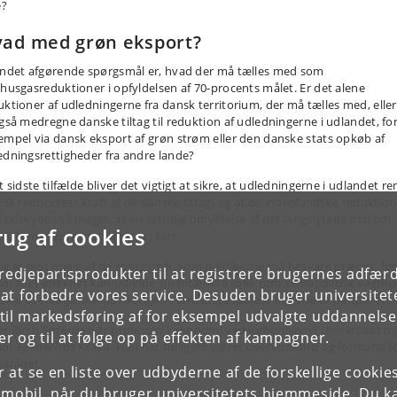
e?
ad med grøn eksport?
andet afgørende spørgsmål er, hvad der må tælles med som
vhusgasreduktioner i opfyldelsen af 70-procents målet. Er det alene
uktioner af udledningerne fra dansk territorium, der må tælles med, elle
også medregne danske tiltag til reduktion af udledningerne i udlandet, fo
empel via dansk eksport af grøn strøm eller den danske stats opkøb af
edningsrettigheder fra andre lande?
t sidste tilfælde bliver det vigtigt at sikre, at udledningerne i udlandet re
tisk reduceres i kraft af de danske tiltag, og at de indenlandske reduktion
e udskydes så meget, at en rettidig opfyldelse af det langsigtede mål om
rug af cookies
k klimaneutralitet bringes i fare.
te er blot nogle af de spørgsmål, som politikerne må besvare præcist, for
tredjepartsprodukter til at registrere brugernes adfæ
marådet effektivt kan udfylde sin tiltænkte rolle som klimapolitisk vagth
e at forbedre vores service. Desuden bruger universitet
 skal overvåge, om udviklingen i drivhusgasudledningerne er på sporet.
il markedsføring af for eksempel udvalgte uddannelser e
er Birch Sørensen er professor i økonomi ved Københavns Universitet o
r og til at følge op på effekten af kampagner.
ior Fellow hos Kraka. Han har tidligere været overvismand og formand f
marådet.
or at se en liste over udbyderne af de forskellige cooki
 mobil, når du bruger universitetets hjemmeside. Du k