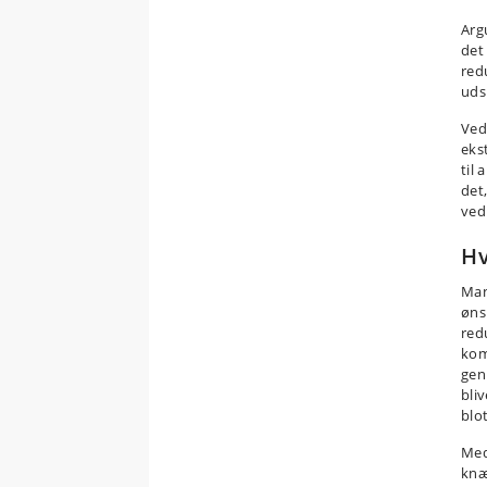
Arg
det
red
uds
Ved
eks
til
det
ved 
Hv
Man
ønsk
red
komm
gen
bliv
blo
Med
knæ