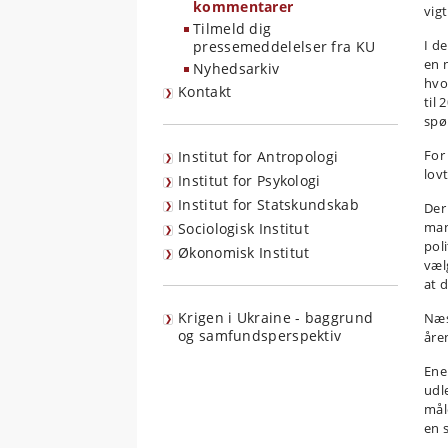
kommentarer
vigt
Tilmeld dig
I d
pressemeddelelser fra KU
en n
Nyhedsarkiv
hvo
Kontakt
til 
spø
For
Institut for Antropologi
lov
Institut for Psykologi
Institut for Statskundskab
Der 
man
Sociologisk Institut
pol
Økonomisk Institut
vælg
at d
Krigen i Ukraine - baggrund
Næs
og samfundsperspektiv
åre
Ener
udl
mål
en 