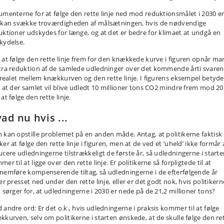
umenterne for at følge den rette linje ned mod reduktionsmålet i 2030 er
 kan svække troværdigheden af målsætningen, hvis de nødvendige
uktioner udskydes for længe, og at det er bedre for klimaet at undgå en
kydelse.
 at følge den rette linje frem for den knækkede kurve i figuren opnår ma
tra reduktion af de samlede udledninger over det kommende årti svare
 arealet mellem knækkurven og den rette linje. I figurens eksempel betyde
, at der samlet vil blive udledt 10 millioner tons CO2 mindre frem mod 2
at følge den rette linje.
ad nu hvis ...
 kan opstille problemet på en anden måde. Antag, at politikerne faktisk
er at følge den rette linje i figuren, men at de ved et ’uheld’ ikke formår 
ucere udledningerne tilstrækkeligt de første år, så udledningerne i start
er til at ligge over den rette linje. Er politikerne så forpligtede til at
nemføre kompenserende tiltag, så udledningerne i de efterfølgende år
er presset ned under den rette linje, eller er det godt nok, hvis politikern
t sørger for, at udledningerne i 2030 er nede på de 21,2 millioner tons?
 andre ord: Er det o.k., hvis udledningerne i praksis kommer til at følge
kkurven, selv om politikerne i starten ønskede, at de skulle følge den re