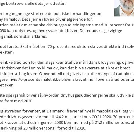
ige kontroversielle detaljer udestår.
en forgangne uge startede de politiske forhandlinger om
y klimalov. Detaljerne i loven bliver afgørende for,
rdan målet om at sænke drivhusgasudledningerne med 70 procent fra 1
2030 kan opfyldes, og hvor svært det bliver. Der er adskillige vigtige
rgsmål, som skal afklares.
 det første: Skal målet om 70 procents reduktion skrives direkte ind i sel
teksten?
er ikke tradition for den slags kvantitative mål i dansk lovgivning, og hvi
 indskriver det i en ny klimalov, kan det blive sværere at sikre et bredt
itisk flertal bag loven. Omvendt vil det givetvis skuffe mange af rød bloks
ere, hvis 70-procents målet ikke bliver skrevet ind i loven, så lad os ant
et sker.
te spørgsmål bliver så, hvordan drivhusgasudledningerne skal udvikle si
ne frem mod 2030.
gistyrelsen forventer, at Danmark i fravær af nye klimapolitiske tiltag vil
ede drivhusgasser svarende til 44,2 millioner tons CO2 i 2020. 70-procent
et kræver, at udledningerne i 2030 kommer ned på 21,2 millioner tons, a
sænkning på 23 millioner tons i forhold til 2020.