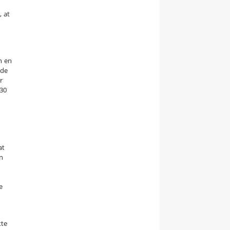
, at
n en
nde
r
030
at
en
e
tte