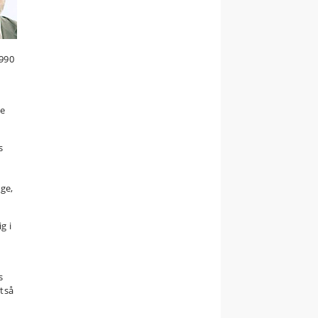
990
ve
s
age,
g i
s
ltså