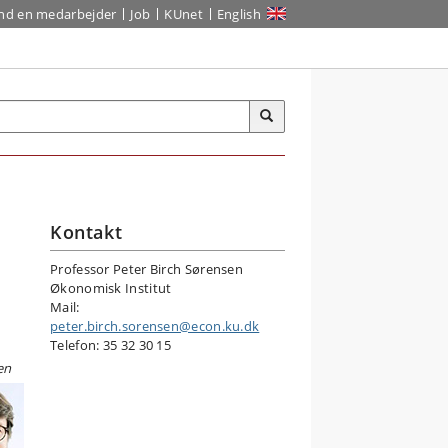
ind en medarbejder
Job
KUnet
English
Kontakt
Professor Peter Birch Sørensen
Økonomisk Institut
Mail:
peter.birch.sorensen@econ.ku.dk
Telefon: 35 32 30 15
en