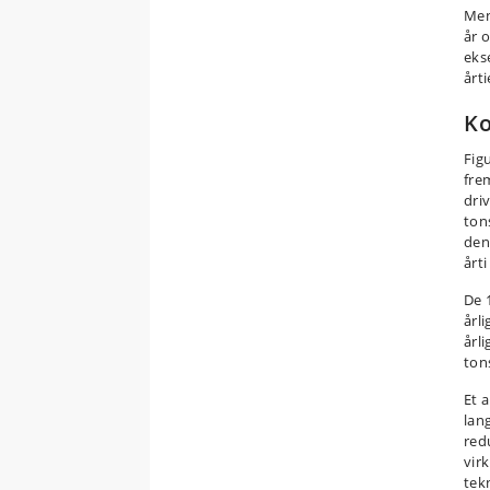
Men
år o
eks
årti
Ko
Fig
fre
dri
ton
den
årti
De 
årl
årli
ton
Et 
lan
redu
vir
tek