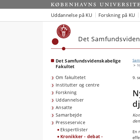
Start
Uddannelse på KU
Forskning på KU
Det Samfundsvidens
Det Samfundsvidenskabelige
Sam
N
Fakultet
Om fakultetet
9. 
Institutter og centre
N
Forskning
Uddannelser
d
Ansatte
Samarbejde
Kom
den
Presseservice
Ekspertlister
En 
Kronikker - debat -
eff