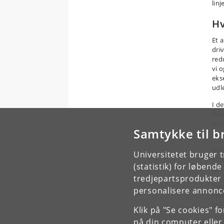
linj
Hv
Et 
dri
red
vi 
eks
udl
I de
fak
ikk
Samtykke til b
dans
Det
Universitetet bruger 
Kli
(statistik) for løbend
der
tredjepartsprodukter t
Pet
personalisere annonce
Sen
Kli
Klik på "Se cookies" f
på din computer eller