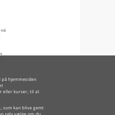
r må
r
nt
er
 at
rd på hjemmesiden
und,
et
ller kurser, til at
g
or
es, som kan blive gemt
an selv vælge om du