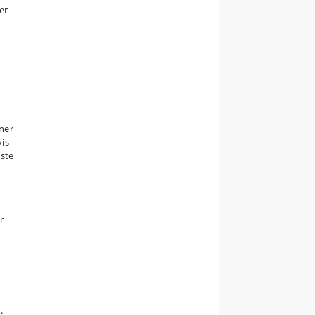
er
ner
vis
æste
r
e
.