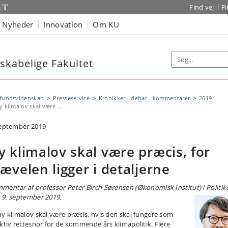
Find vej
F
Nyheder
Innovation
Om KU
kabelige Fakultet
fundsvidenskab
Presseservice
Kronikker - debat - kommentarer
2019
y klimalov skal være ...
september 2019
y klimalov skal være præcis, for
jævelen ligger i detaljerne
mentar af professor Peter Birch Sørensen (Økonomisk Institut) i Politik
 9. september 2019.
ny klimalov skal være præcis, hvis den skal fungere som
ektiv rettesnor for de kommende års klimapolitik. Flere