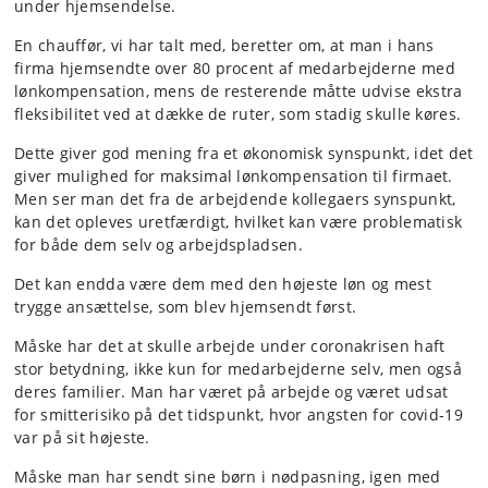
under hjemsendelse.
En chauffør, vi har talt med, beretter om, at man i hans
firma hjemsendte over 80 procent af medarbejderne med
lønkompensation, mens de resterende måtte udvise ekstra
fleksibilitet ved at dække de ruter, som stadig skulle køres.
Dette giver god mening fra et økonomisk synspunkt, idet det
giver mulighed for maksimal lønkompensation til firmaet.
Men ser man det fra de arbejdende kollegaers synspunkt,
kan det opleves uretfærdigt, hvilket kan være problematisk
for både dem selv og arbejdspladsen.
Det kan endda være dem med den højeste løn og mest
trygge ansættelse, som blev hjemsendt først.
Måske har det at skulle arbejde under coronakrisen haft
stor betydning, ikke kun for medarbejderne selv, men også
deres familier. Man har været på arbejde og været udsat
for smitterisiko på det tidspunkt, hvor angsten for covid-19
var på sit højeste.
Måske man har sendt sine børn i nødpasning, igen med