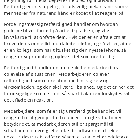
betydning for medarbejderes helbred og motivation.
Retfærdig er en simpel og forudsigelig mekanisme, som vi
mennesker fra naturens hånd er kodet til at reagere på.
Fordelingsmæssig retfærdighed handler om hvordan
goderne bliver fordelt på arbejdspladsen, og vi er
knivskarpe til at opfatte dem. Hvis der er en aftale om at
bruge den samme lidt outdatede telefon, og så vi ser, at der
er en kollega, som har tiltusket sig den nyeste iPhone, så
reagerer vi prompte og oplever det som uretfærdigt.
Retfærdighed handler om den enkelte medarbejders
oplevelse af situationen. Medarbejderen oplever
retfærdighed som en relation mellem sig selv og
virksomheden, og den skal være i balance. Og det er her det
forudsigelige kommer ind, så snart balancen forskydes, vil
det afføde en reaktion.
Medarbejdere, som føler sig uretfærdigt behandlet, vil
reagere for at genoprette balancen. I nogle situationer
betyder det, at medarbejderen stiller spørgsmål til
situationen, i mere grelle tilfælde udløser det direkte
negativ, destruktiv adfærd såsom at stjæle eller ødelægge.