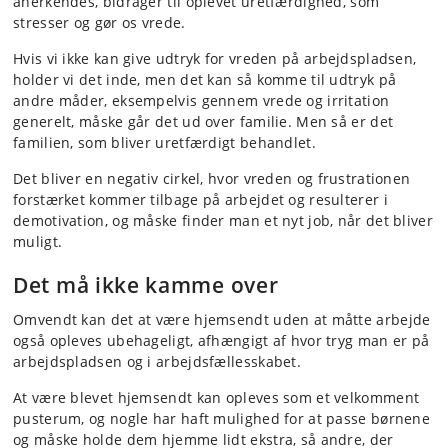
anerkendes, bidrager til oplevet uretfærdighed, som
stresser og gør os vrede.
Hvis vi ikke kan give udtryk for vreden på arbejdspladsen,
holder vi det inde, men det kan så komme til udtryk på
andre måder, eksempelvis gennem vrede og irritation
generelt, måske går det ud over familie. Men så er det
familien, som bliver uretfærdigt behandlet.
Det bliver en negativ cirkel, hvor vreden og frustrationen
forstærket kommer tilbage på arbejdet og resulterer i
demotivation, og måske finder man et nyt job, når det bliver
muligt.
Det må ikke kamme over
Omvendt kan det at være hjemsendt uden at måtte arbejde
også opleves ubehageligt, afhængigt af hvor tryg man er på
arbejdspladsen og i arbejdsfællesskabet.
At være blevet hjemsendt kan opleves som et velkomment
pusterum, og nogle har haft mulighed for at passe børnene
og måske holde dem hjemme lidt ekstra, så andre, der