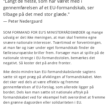
"Langt de fleste, som har været med i
gennemførelsen af et EU-formandskab, ser
tilbage på det med stor glæde."
Peter Nedergaard
SOM FORMAND FOR EU'S MINISTERRÅDSMØDER og mange
udvalg er det ikke meningen, at man skal fremme egne
snævre nationale interesser. Tværtimod er forventningen,
at man før og især under eget formandskab finder de
fælleseuropæiske briller frem. Forsøger man at spille på de
nationale strenge i EU-formandsstolen, bemærkes det
negativt. Så koster det på andre fronter.
Ikke desto mindre kan EU-formandskabslande sagtens
sætte sit eget præg på afviklingen af formandskabet. Men
det sker ved dels at være effektiv og fremme
gennemførelsen af EU-forslag, som allerede ligger på
bordet. Dels kan man sætte sit nationale aftryk på
formandskabet ved for eksempel helt overordnet at fremme
den grønne dagsorden eller solidariteten i EU.