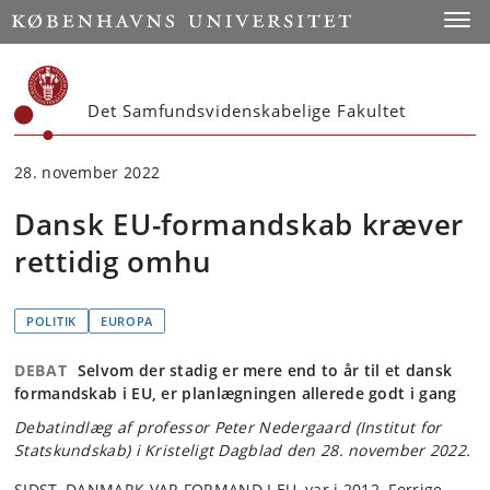
Start
Toggl
Det Samfundsvidenskabelige Fakultet
28. november 2022
Dansk EU-formandskab kræver
rettidig omhu
POLITIK
EUROPA
DEBAT
Selvom der stadig er mere end to år til et dansk
formandskab i EU, er planlægningen allerede godt i gang
Debatindlæg af professor Peter Nedergaard (Institut for
Statskundskab) i Kristeligt Dagblad den 28. november 2022.
SIDST, DANMARK VAR FORMAND I EU, var i 2012. Forrige