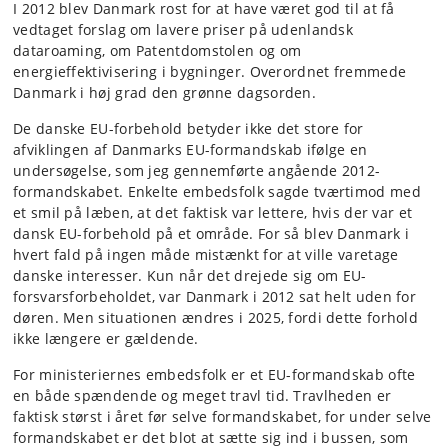
I 2012 blev Danmark rost for at have været god til at få
vedtaget forslag om lavere priser på udenlandsk
dataroaming, om Patentdomstolen og om
energieffektivisering i bygninger. Overordnet fremmede
Danmark i høj grad den grønne dagsorden.
De danske EU-forbehold betyder ikke det store for
afviklingen af Danmarks EU-formandskab ifølge en
undersøgelse, som jeg gennemførte angående 2012-
formandskabet. Enkelte embedsfolk sagde tværtimod med
et smil på læben, at det faktisk var lettere, hvis der var et
dansk EU-forbehold på et område. For så blev Danmark i
hvert fald på ingen måde mistænkt for at ville varetage
danske interesser. Kun når det drejede sig om EU-
forsvarsforbeholdet, var Danmark i 2012 sat helt uden for
døren. Men situationen ændres i 2025, fordi dette forhold
ikke længere er gældende.
For ministeriernes embedsfolk er et EU-formandskab ofte
en både spændende og meget travl tid. Travlheden er
faktisk størst i året før selve formandskabet, for under selve
formandskabet er det blot at sætte sig ind i bussen, som