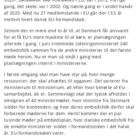
gang, det skete, var i 2002. Og næste gang er i andet halvår
af 2025. Med nu 27 medlemslande i EU går der 13,5 år
mellem hvert dansk EU-formandskab.
Selvom der er mere end to år til, at Danmark får ansvaret
for at få EU's store maskine til at køre, er planlægningen
allerede i gang. I juni trommede Udenrigsministeriet 240
embedsfolk sammen fra de andre ministerier til det første
møde herom. Nu er man så småt i gang med
planlægningen internt i ministerierne.
I første omgang skal man have styr på, hvor mange
ressourcer, der skal afsættes til opgaven. Det varierer fra
ministerium til ministerium, alt efter hvor berørte af EU-
samarbejdet, de er. Sammenlagt skal der typisk afholdes i
omegnen af 40 ministermøder, hvor ministre fra Danmark
sidder for bordenden, og hvor deres embedsfolk derfor skal
forberede møderne for dem. Hertil kommer der et par
tusinde møder på embedsplan, hvor danske embedsfolk fra
de enkelte ministerier sidder i formandsstolen i det halve
år, EU-formandskabet varer.