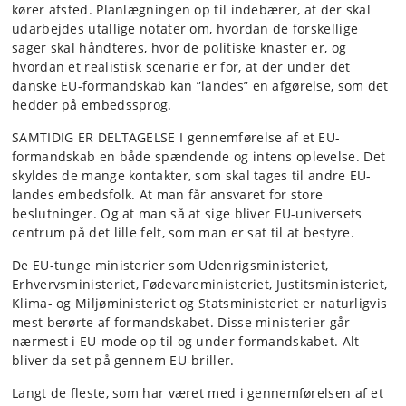
kører afsted. Planlægningen op til indebærer, at der skal
udarbejdes utallige notater om, hvordan de forskellige
sager skal håndteres, hvor de politiske knaster er, og
hvordan et realistisk scenarie er for, at der under det
danske EU-formandskab kan ”landes” en afgørelse, som det
hedder på embedssprog.
SAMTIDIG ER DELTAGELSE I gennemførelse af et EU-
formandskab en både spændende og intens oplevelse. Det
skyldes de mange kontakter, som skal tages til andre EU-
landes embedsfolk. At man får ansvaret for store
beslutninger. Og at man så at sige bliver EU-universets
centrum på det lille felt, som man er sat til at bestyre.
De EU-tunge ministerier som Udenrigsministeriet,
Erhvervsministeriet, Fødevareministeriet, Justitsministeriet,
Klima- og Miljøministeriet og Statsministeriet er naturligvis
mest berørte af formandskabet. Disse ministerier går
nærmest i EU-mode op til og under formandskabet. Alt
bliver da set på gennem EU-briller.
Langt de fleste, som har været med i gennemførelsen af et