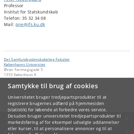
Professor
Institut for Statskundskab
Telefon: 35 32 34 08
Mail:
pne@ifs.ku.dk
Det Samfundsvidenskabelige Fakultet
Københavns Universitet
Øster Farimagsgade 5
1353 København K
Samtykke til brug af cookies
Kontakt:
Fakultetsstaben
samf-fak
@
samf
.
ku
.
dk
Universitetet bruger tredjepartsprodukter til at
Tlf:
+45 35 32 10 00
registrere brugernes adfærd på hjemmesiden
(statistik) for løbende at forbedre vores service.
Desuden bruger universitetet tredjepartsprodukter til
KØBENHAVNS UNIVERSITET
markedsføring af for eksempel udvalgte uddannelser
eller kurser, til at personalisere annoncer og til at
KONTAKT