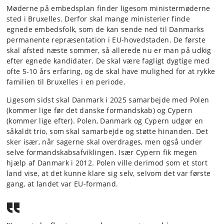
Møderne på embedsplan finder ligesom ministermøderne
sted i Bruxelles. Derfor skal mange ministerier finde
egnede embedsfolk, som de kan sende ned til Danmarks
permanente repræsentation i EU-hovedstaden. De første
skal afsted næste sommer, så allerede nu er man på udkig
efter egnede kandidater. De skal være fagligt dygtige med
ofte 5-10 års erfaring, og de skal have mulighed for at rykke
familien til Bruxelles i en periode.
Ligesom sidst skal Danmark i 2025 samarbejde med Polen
(kommer lige før det danske formandskab) og Cypern
(kommer lige efter). Polen, Danmark og Cypern udgør en
såkaldt trio, som skal samarbejde og støtte hinanden. Det
sker især, når sagerne skal overdrages, men også under
selve formandskabsafviklingen. Især Cypern fik megen
hjælp af Danmark i 2012. Polen ville derimod som et stort
land vise, at det kunne klare sig selv, selvom det var første
gang, at landet var EU-formand.