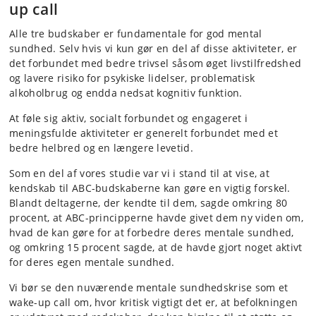
up call
Alle tre budskaber er fundamentale for god mental
sundhed. Selv hvis vi kun gør en del af disse aktiviteter, er
det forbundet med bedre trivsel såsom øget livstilfredshed
og lavere risiko for psykiske lidelser, problematisk
alkoholbrug og endda nedsat kognitiv funktion.
At føle sig aktiv, socialt forbundet og engageret i
meningsfulde aktiviteter er generelt forbundet med et
bedre helbred og en længere levetid.
Som en del af vores studie var vi i stand til at vise, at
kendskab til ABC-budskaberne kan gøre en vigtig forskel.
Blandt deltagerne, der kendte til dem, sagde omkring 80
procent, at ABC-principperne havde givet dem ny viden om,
hvad de kan gøre for at forbedre deres mentale sundhed,
og omkring 15 procent sagde, at de havde gjort noget aktivt
for deres egen mentale sundhed.
Vi bør se den nuværende mentale sundhedskrise som et
wake-up call om, hvor kritisk vigtigt det er, at befolkningen