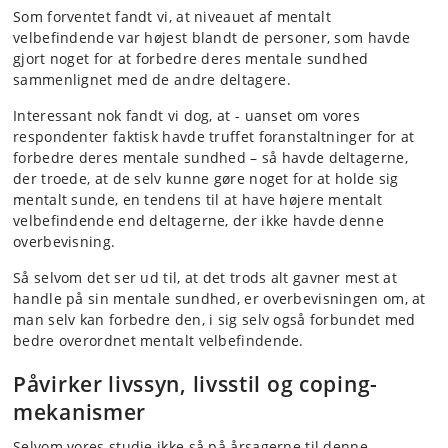
Som forventet fandt vi, at niveauet af mentalt
velbefindende var højest blandt de personer, som havde
gjort noget for at forbedre deres mentale sundhed
sammenlignet med de andre deltagere.
Interessant nok fandt vi dog, at - uanset om vores
respondenter faktisk havde truffet foranstaltninger for at
forbedre deres mentale sundhed – så havde deltagerne,
der troede, at de selv kunne gøre noget for at holde sig
mentalt sunde, en tendens til at have højere mentalt
velbefindende end deltagerne, der ikke havde denne
overbevisning.
Så selvom det ser ud til, at det trods alt gavner mest at
handle på sin mentale sundhed, er overbevisningen om, at
man selv kan forbedre den, i sig selv også forbundet med
bedre overordnet mentalt velbefindende.
Påvirker livssyn, livsstil og coping-
mekanismer
Selvom vores studie ikke så på årsagerne til denne