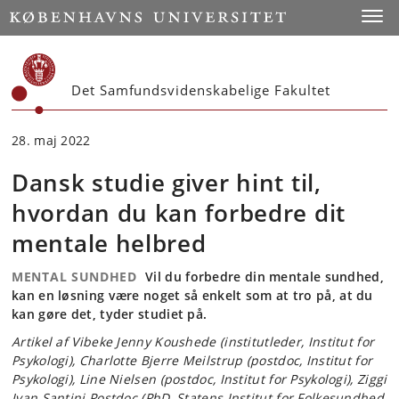
Start
Toggl
Det Samfundsvidenskabelige Fakultet
28. maj 2022
Dansk studie giver hint til,
hvordan du kan forbedre dit
mentale helbred
MENTAL SUNDHED
Vil du forbedre din mentale sundhed,
kan en løsning være noget så enkelt som at tro på, at du
kan gøre det, tyder studiet på.
Artikel af Vibeke Jenny Koushede (institutleder, Institut for
Psykologi), Charlotte Bjerre Meilstrup (postdoc, Institut for
Psykologi), Line Nielsen (postdoc, Institut for Psykologi), Ziggi
Ivan Santini Postdoc (PhD, Statens Institut for Folkesundhed,