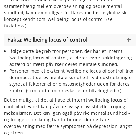
sammenhæng mellem overbevisning og bedre mental
sundhed, kan den muligvis forklares med et psykologisk
koncept kendt som 'wellbeing locus of control' (se
faktaboks).
Fakta: Wellbeing locus of control
Ifølge dette begreb tror personer, der har et internt
'wellbeing locus of control', at deres egne holdninger og
adfærd primært påvirker deres mentale sundhed.
Personer med et eksternt 'wellbeing locus of control' tror
derimod, at deres mentale sundhed i vid udstrækning er
styret af faktorer eller omstændigheder uden for deres
kontrol (som andre mennesker eller tilfældigheder).
Det er muligt, at det at have et internt wellbeing locus of
control ubevidst kan påvirke livssyn, livsstil eller coping-
mekanismer. Det kan igen også påvirke mental sundhed -
og tidligere forskning har forbundet denne type
overbevisning med færre symptomer på depression, angst
og stress.