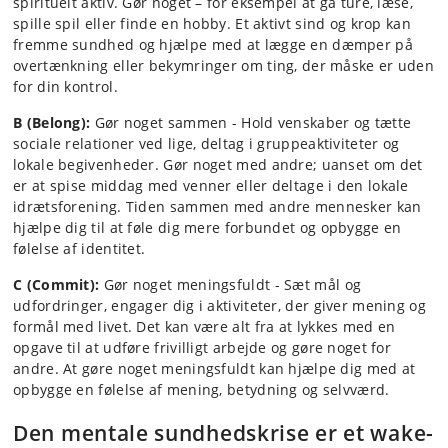
spirituelt aktiv. Gør noget – for eksempel at gå ture, læse,
spille spil eller finde en hobby. Et aktivt sind og krop kan
fremme sundhed og hjælpe med at lægge en dæmper på
overtænkning eller bekymringer om ting, der måske er uden
for din kontrol.
B (Belong):
Gør noget sammen - Hold venskaber og tætte
sociale relationer ved lige, deltag i gruppeaktiviteter og
lokale begivenheder. Gør noget med andre; uanset om det
er at spise middag med venner eller deltage i den lokale
idrætsforening. Tiden sammen med andre mennesker kan
hjælpe dig til at føle dig mere forbundet og opbygge en
følelse af identitet.
C (Commit):
Gør noget meningsfuldt - Sæt mål og
udfordringer, engager dig i aktiviteter, der giver mening og
formål med livet. Det kan være alt fra at lykkes med en
opgave til at udføre frivilligt arbejde og gøre noget for
andre. At gøre noget meningsfuldt kan hjælpe dig med at
opbygge en følelse af mening, betydning og selvværd.
Den mentale sundhedskrise er et wake-