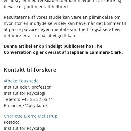
er udstyret med redskaber, der kan hjælpe til at støtte og
bevare et godt mentalt helbred.
Resultaterne af vores studie kan være en påmindelse om,
hvor stor en indflydelse vi selv kan have, når det kommer til
at passe på vores egen mentale sundhed - også selv hvis
det bare er at tro på, at vi godt kan.
Denne artikel er oprindeligt publiceret hos The
Conversation og er oversat af Stephanie Lammers-Clark.
Kontakt til forskere
Vibeke Koushede
Institutleder, professor
Institut for Psykologi
Telefon:
+45 35 32 05 11
E-mail: vjk@psy.ku.dk
Charlotte Bjerre Meilstrup
Postdoc
Institut for Psykologi