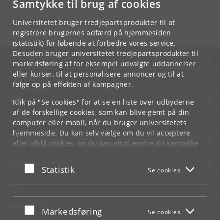
Samtykke til brug af cookies
Kontakt:
Fakultetsstaben
samf-fak
@
samf
.
ku
.
dk
Universitetet bruger tredjepartsprodukter til at
Tlf:
+45 35 32 10 00
registrere brugernes adfærd på hjemmesiden
(statistik) for løbende at forbedre vores service.
Desuden bruger universitetet tredjepartsprodukter til
KØBENHAVNS UNIVERSITET
markedsføring af for eksempel udvalgte uddannelser
eller kurser, til at personalisere annoncer og til at
KONTAKT
følge op på effekten af kampagner.
SERVICES
Klik på "Se cookies" for at se en liste over udbyderne
af de forskellige cookies, som kan blive gemt på din
FOR STUDERENDE OG ANSATTE
computer eller mobil, når du bruger universitetets
hjemmeside. Du kan selv vælge om du vil acceptere
JOB OG KARRIERE
eller afslå cookies, og du kan altid ændre dit samtykke
under
Cookie- og privatlivspolitik
som du finder i
NØDSITUATIONER
bunden af hver side.
Acceptér eller afslå
Statistik
Se cookies
Googles privatlivspolitik
WEB
MØD KU PÅ
Acceptér eller afslå
Markedsføring
Se cookies