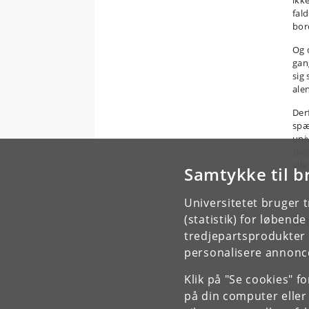
ikk
fal
bord
Og 
gang
sig 
ale
Der
spæ
uni
ska
alle
Samtykke til b
dem
Universitetet bruger 
E
(statistik) for løbend
tredjepartsprodukter t
personalisere annonce
U
Klik på "Se cookies" f
på din computer eller