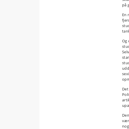
på 
En 
fje
stu
tan
Og 
stud
Sel
sta
stu
udd
sex
opm
Det
Pol
art
upa
Den
være
nog