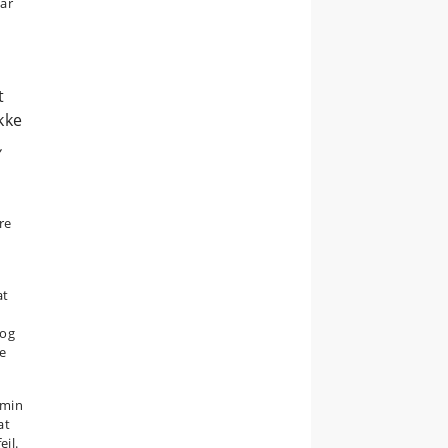
år
t
ikke
,
re
at
 og
ye
 min
at
ejl.