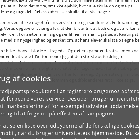
e nødvendigvis på Walt Whitmans digt, som linjen stammer fra, men i hv
d på, at nu kom det store, smukke øjeblik, hvor alle skulle op og stå på
ene og tage del i fællesskabet. Der skulle til at ske noget!
der er ved at ske noget på universiteterne og i samfundet. En forandring 
. Vores opgave er at sørge for, at den bliver til det bedre, og at alle kan 
selv i den. For sætter man sig og ser filmen, vil man også se, at Keating st
ne med sin nysgerrighed og ønsket om, at hans elever skal stå på egne b
for bliver hans historie en tragedie. Og det er spændende at se, men kna
ndende at være i. Derfor mener jeg, at den største udfordring for
versitetsledelse i disse år er at forandre traditioner med omtanke. Så kan
be et moderne, rummeligt universitet, der tager ansvar for at skabe plads
 og flere muligheder for dem, som har for få i dag. Og som stadig har plad
rug af cookies
, der står med hænderne i lommen og udfolder deres ret til ikke at gå.
tredjepartsprodukter til at registrere brugernes adfæ
mner
e at forbedre vores service. Desuden bruger universitet
il markedsføring af for eksempel udvalgte uddannelser e
r og til at følge op på effekten af kampagner.
DDANNELSE
STUDIELIV
or at se en liste over udbyderne af de forskellige cooki
 mobil, når du bruger universitetets hjemmeside. Du k