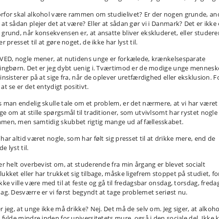
rfor skal alkohol være rammen om studielivet? Er der nogen grunde, an
 at sådan plejer det at være? Eller at sådan gør vi i Danmark? Det er ikke
 grund, når konsekvensen er, at ansatte bliver ekskluderet, eller studer
er presset til at gøre noget, de ikke har lyst til.
 VED, nogle mener, at nutidens unge er forkælede, krænkelsesparate
lingbørn. Det er jeg dybt uenig i. Tværtimod er de modige unge mennesk
insisterer på at sige fra, når de oplever uretfærdighed eller eksklusion. F
at se er det entydigt positivt.
s man endelig skulle tale om et problem, er det nærmere, at vi har været
ge om at stille spørgsmål til traditioner, som utvivlsomt har rystet nogle
men, men samtidig skubbet rigtig mange ud af fællesskabet.
har altid været nogle, som har følt sig presset til at drikke mere, end de
e lyst til.
 er helt overbevist om, at studerende fra min årgang er blevet socialt
lukket eller har trukket sig tilbage, måske ligefrem stoppet på studiet, fo
kke ville være med til at feste og gå til fredagsbar onsdag, torsdag, freda
dag. Desværre er vi først begyndt at tage problemet seriøst nu.
r jeg, at unge ikke må drikke? Nej. Det må de selv om. Jeg siger, at alkoho
l fylde mindre inden for universitetets mure, også i den sociale del. Ikke 