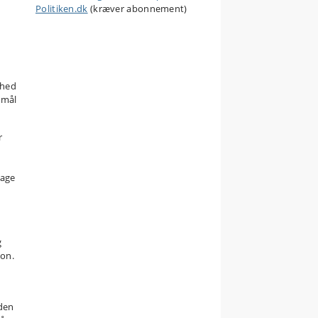
Politiken.dk
(kræver abonnement)
ghed
smål
r
tage
g
ion.
den