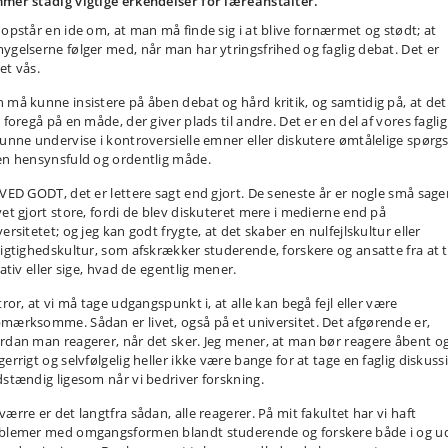
mer stadig vigtige erkendelser for læreanstalter.
 opstår en ide om, at man må finde sig i at blive fornærmet og stødt; at
ygelserne følger med, når man har ytringsfrihed og faglig debat. Det er
et vås.
 må kunne insistere på åben debat og hård kritik, og samtidig på, at det
 foregå på en måde, der giver plads til andre. Det er en del af vores fagli
kunne undervise i kontroversielle emner eller diskutere ømtålelige spørg
en hensynsfuld og ordentlig måde.
 VED GODT, det er lettere sagt end gjort. De seneste år er nogle små sage
vet gjort store, fordi de blev diskuteret mere i medierne end på
ersitetet; og jeg kan godt frygte, at det skaber en nulfejlskultur eller
sigtighedskultur, som afskrækker studerende, forskere og ansatte fra at 
iativ eller sige, hvad de egentlig mener.
tror, at vi må tage udgangspunkt i, at alle kan begå fejl eller være
mærksomme. Sådan er livet, også på et universitet. Det afgørende er,
rdan man reagerer, når det sker. Jeg mener, at man bør reagere åbent o
errigt og selvfølgelig heller ikke være bange for at tage en faglig diskuss
dstændig ligesom når vi bedriver forskning.
ærre er det langtfra sådan, alle reagerer. På mit fakultet har vi haft
blemer med omgangsformen blandt studerende og forskere både i og u