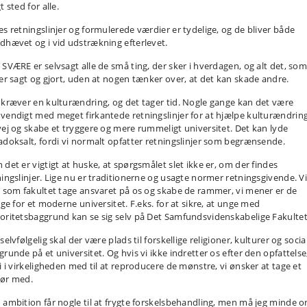
t sted for alle.
es retningslinjer og formulerede værdier er tydelige, og de bliver både
dhævet og i vid udstrækning efterlevet.
 SVÆRE er selvsagt alle de små ting, der sker i hverdagen, og alt det, so
ver sagt og gjort, uden at nogen tænker over, at det kan skade andre.
 kræver en kulturændring, og det tager tid. Nogle gange kan det være
vendigt med meget firkantede retningslinjer for at hjælpe kulturændrin
vej og skabe et tryggere og mere rummeligt universitet. Det kan lyde
adoksalt, fordi vi normalt opfatter retningslinjer som begrænsende.
 det er vigtigt at huske, at spørgsmålet slet ikke er, om der findes
ningslinjer. Lige nu er traditionerne og usagte normer retningsgivende. V
l som fakultet tage ansvaret på os og skabe de rammer, vi mener er de
ige for et moderne universitet. F.eks. for at sikre, at unge med
oritetsbaggrund kan se sig selv på Det Samfundsvidenskabelige Fakultet
selvfølgelig skal der være plads til forskellige religioner, kulturer og socia
runde på et universitet. Og hvis vi ikke indretter os efter den opfattelse
vi i virkeligheden med til at reproducere de mønstre, vi ønsker at tage et
ør med.
 ambition får nogle til at frygte forskelsbehandling, men må jeg minde o