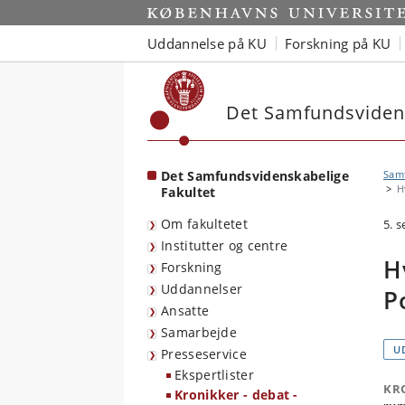
Start
Uddannelse på KU
Forskning på KU
Det Samfundsvidens
Det Samfundsvidenskabelige
Sam
H
Fakultet
Om fakultetet
5. 
Institutter og centre
H
Forskning
Uddannelser
P
Ansatte
Samarbejde
U
Presseservice
Ekspertlister
KR
Kronikker - debat -