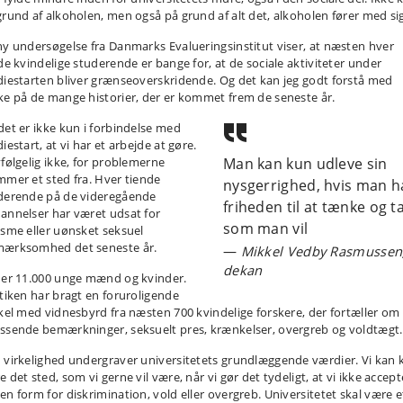
grund af alkoholen, men også på grund af alt det, alkoholen fører med sig
ny undersøgelse fra Danmarks Evalueringsinstitut viser, at næsten hver
rde kvindelige studerende er bange for, at de sociale aktiviteter under
diestarten bliver grænseoverskridende. Og det kan jeg godt forstå med
ke på de mange historier, der er kommet frem de seneste år.
det er ikke kun i forbindelse med
iestart, at vi har et arbejde at gøre.
vfølgelig ikke, for problemerne
Man kan kun udleve sin
mmer et sted fra. Hver tiende
nysgerrighed, hvis man h
derende på de videregående
friheden til at tænke og ta
annelser har været udsat for
som man vil
isme eller uønsket seksuel
ærksomhed det seneste år.
Mikkel Vedby Rasmussen
dekan
 er 11.000 unge mænd og kvinder.
itiken har bragt en foruroligende
ikel med vidnesbyrd fra næsten 700 kvindelige forskere, der fortæller om
ssende bemærkninger, seksuelt pres, krænkelser, overgreb og voldtægt.
 virkelighed undergraver universitetets grundlæggende værdier. Vi kan 
 det sted, som vi gerne vil være, når vi gør det tydeligt, at vi ikke accept
en form for diskrimination, vold eller overgreb. Universitetet skal være e