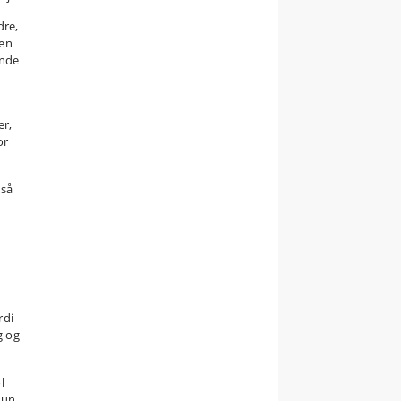
dre,
 en
ende
er,
or
 så
rdi
g og
l
kun