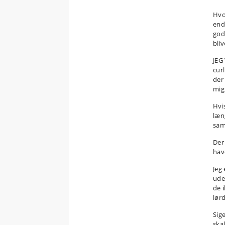
Hvo
end
god
bliv
JEG
cur
der 
mig 
Hvi
læn
sam
Der 
havd
Jeg
ude
de i
lør
Sige
ska