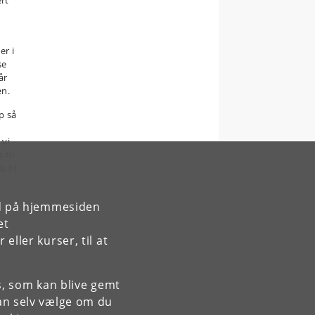
ert
er i
se
år
en.
p så
 vi
 til
s til
rd på hjemmesiden
et
ller kurser, til at
es, som kan blive gemt
an selv vælge om du