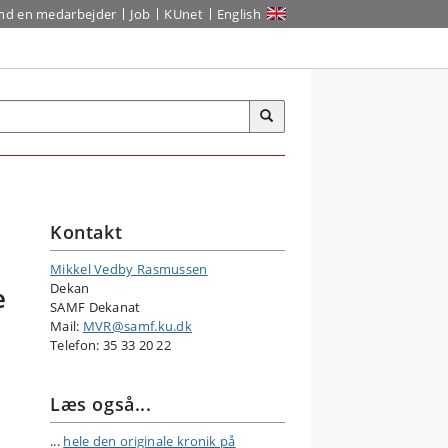
ind en medarbejder
Job
KUnet
English
Kontakt
Mikkel Vedby Rasmussen
Dekan
e
SAMF Dekanat
Mail:
MVR@samf.ku.dk
Telefon:
35 33 20 22
Læs også...
...
hele den originale kronik på