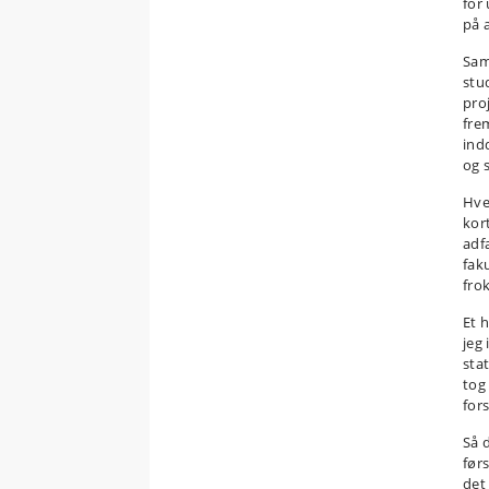
for
på 
Sam
stu
proj
fre
ind
og 
Hver
kor
adf
faku
frok
Et 
jeg
sta
tog
for
Så 
før
det 