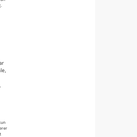
.
ar
le,
,
kun
erer
t