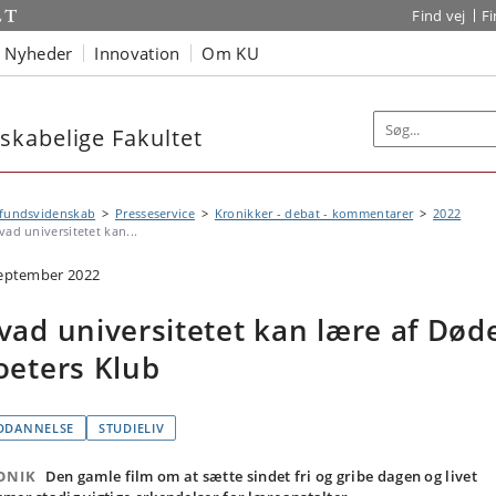
Find vej
F
Nyheder
Innovation
Om KU
kabelige Fakultet
fundsvidenskab
Presseservice
Kronikker - debat - kommentarer
2022
vad universitetet kan...
september 2022
vad universitetet kan lære af Død
oeters Klub
DDANNELSE
STUDIELIV
ONIK
Den gamle film om at sætte sindet fri og gribe dagen og livet