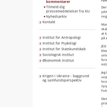
rum
kommentarer
Tilmeld dig
Der
pressemeddelelser fra KU
ydm
Nyhedsarkiv
nog
Kontakt
Man
skal
at 
Institut for Antropologi
på 
Institut for Psykologi
JEG
Institut for Statskundskab
ble
Sociologisk Institut
univ
for
Økonomisk Institut
init
Jeg 
Krigen i Ukraine - baggrund
uop
og samfundsperspektiv
hvo
nysg
Ful
Desv
pro