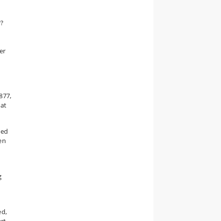
r?
er
877,
 at
med
en
g
ed,