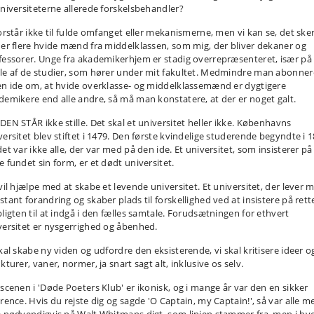
universiteterne allerede forskelsbehandler?
forstår ikke til fulde omfanget eller mekanismerne, men vi kan se, det ske
 er flere hvide mænd fra middelklassen, som mig, der bliver dekaner og
fessorer. Unge fra akademikerhjem er stadig overrepræsenteret, især på
le af de studier, som hører under mit fakultet. Medmindre man abonner
en ide om, at hvide overklasse- og middelklassemænd er dygtigere
demikere end alle andre, så må man konstatere, at der er noget galt.
DEN STÅR ikke stille. Det skal et universitet heller ikke. Københavns
versitet blev stiftet i 1479. Den første kvindelige studerende begyndte i 1
et var ikke alle, der var med på den ide. Et universitet, som insisterer på
e fundet sin form, er et dødt universitet.
 vil hjælpe med at skabe et levende universitet. Et universitet, der lever 
stant forandring og skaber plads til forskellighed ved at insistere på rett
pligten til at indgå i den fælles samtale. Forudsætningen for ethvert
versitet er nysgerrighed og åbenhed.
skal skabe ny viden og udfordre den eksisterende, vi skal kritisere ideer o
kturer, vaner, normer, ja snart sagt alt, inklusive os selv.
tscenen i 'Døde Poeters Klub' er ikonisk, og i mange år var den en sikker
erence. Hvis du rejste dig og sagde 'O Captain, my Captain!', så var alle m