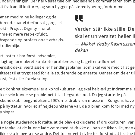
 undervisningen. Der har været tale om nedladende kommentarer, som g
alt fra køn til kulturer, og som bygger på stereotyper og fordomme.
men med mine kolleger og de
derende har vi derfor sat gang i et
ekt - Project Dignity - for at
Verden står ikke stille. De
mme et mere respektfuldt,
skal et universitet heller 
dragende og professionelt arbejds-
Mikkel Vedby Rasmussen
studiemiljø.
dekan
t institut har først indsamlet,
tlagt og formuleret konkrete problemer, og bagefter udformet
ærdskodeks, værdisæt eller handlingsplaner, som skal være med til at gø
ltetet til et trygt sted for alle studerende og ansatte. Uanset om de er til
ost, fest eller forelæsning.
helt konkret eksempel er alkoholkulturen. Jeg skal helt ærligt indrømme, 
 ikke selv kunne se problemet til at begynde med. Da jeg startede på
tskundskab i begyndelsen af 90'erne, drak vi en masse øl i Kongens have
 på hyttetur, hvor et af højdepunkterne var, da ølbilen kom forbi med n
syninger.
da nogle studerende fortalte, at de blev ekskluderet af drukkulturen, var
ste tanke, at de kunne lade være med at drikke øl, hvis de ikke ville, men 
ikke skulle begrænse andre. Det tog noget tid, før jeg forstod, at jeg tog f