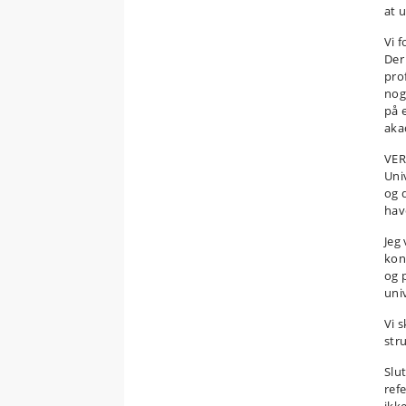
at 
Vi 
Der
pro
nog
på 
aka
VER
Uni
og d
hav
Jeg
kon
og 
uni
Vi 
stru
Slu
ref