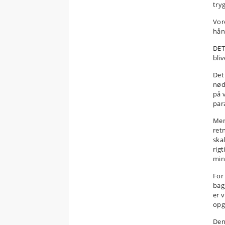
tryg
Vor
hån
DET
bli
Det
nød
på 
par
Men
ret
ska
rigt
min
For 
bagg
er 
opg
Den