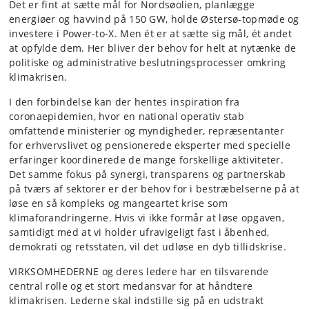
Det er fint at sætte mål for Nordsøolien, planlægge
energiøer og havvind på 150 GW, holde Østersø-topmøde og
investere i Power-to-X. Men ét er at sætte sig mål, ét andet
at opfylde dem. Her bliver der behov for helt at nytænke de
politiske og administrative beslutningsprocesser omkring
klimakrisen.
I den forbindelse kan der hentes inspiration fra
coronaepidemien, hvor en national operativ stab
omfattende ministerier og myndigheder, repræsentanter
for erhvervslivet og pensionerede eksperter med specielle
erfaringer koordinerede de mange forskellige aktiviteter.
Det samme fokus på synergi, transparens og partnerskab
på tværs af sektorer er der behov for i bestræbelserne på at
løse en så kompleks og mangeartet krise som
klimaforandringerne. Hvis vi ikke formår at løse opgaven,
samtidigt med at vi holder ufravigeligt fast i åbenhed,
demokrati og retsstaten, vil det udløse en dyb tillidskrise.
VIRKSOMHEDERNE og deres ledere har en tilsvarende
central rolle og et stort medansvar for at håndtere
klimakrisen. Lederne skal indstille sig på en udstrakt