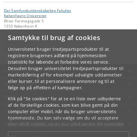
Det Samfundsvidenskabelige Fakultet
Københavns Universitet
Øster Farimagsgade 5
1353 København K
Samtykke til brug af cookies
Kontakt:
Fakultetsstaben
samf-fak
@
samf
.
ku
.
dk
Universitetet bruger tredjepartsprodukter til at
Tlf:
+45 35 32 10 00
registrere brugernes adfærd på hjemmesiden
(statistik) for løbende at forbedre vores service.
Desuden bruger universitetet tredjepartsprodukter til
KØBENHAVNS UNIVERSITET
markedsføring af for eksempel udvalgte uddannelser
eller kurser, til at personalisere annoncer og til at
KONTAKT
følge op på effekten af kampagner.
SERVICES
Klik på "Se cookies" for at se en liste over udbyderne
af de forskellige cookies, som kan blive gemt på din
FOR STUDERENDE OG ANSATTE
computer eller mobil, når du bruger universitetets
hjemmeside. Du kan selv vælge om du vil acceptere
JOB OG KARRIERE
eller afslå cookies, og du kan altid ændre dit samtykke
under
Cookie- og privatlivspolitik
som du finder i
NØDSITUATIONER