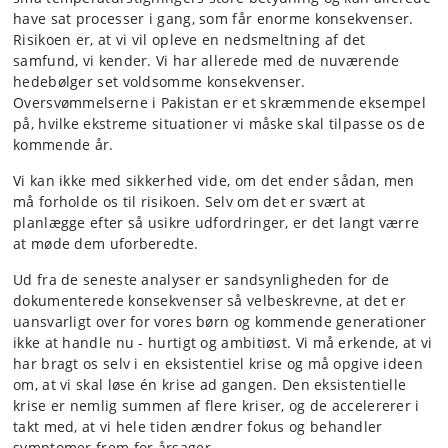
have sat processer i gang, som får enorme konsekvenser.
Risikoen er, at vi vil opleve en nedsmeltning af det
samfund, vi kender. Vi har allerede med de nuværende
hedebølger set voldsomme konsekvenser.
Oversvømmelserne i Pakistan er et skræmmende eksempel
på, hvilke ekstreme situationer vi måske skal tilpasse os de
kommende år.
Vi kan ikke med sikkerhed vide, om det ender sådan, men
må forholde os til risikoen. Selv om det er svært at
planlægge efter så usikre udfordringer, er det langt værre
at møde dem uforberedte.
Ud fra de seneste analyser er sandsynligheden for de
dokumenterede konsekvenser så velbeskrevne, at det er
uansvarligt over for vores børn og kommende generationer
ikke at handle nu - hurtigt og ambitiøst. Vi må erkende, at vi
har bragt os selv i en eksistentiel krise og må opgive ideen
om, at vi skal løse én krise ad gangen. Den eksistentielle
krise er nemlig summen af flere kriser, og de accelererer i
takt med, at vi hele tiden ændrer fokus og behandler
symptomer frem for årsager.