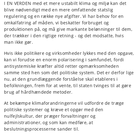
I EN VERDEN med et mere ustabilt klima og miljø kan det
blive nødvendigt med en mere omfattende statslig
regulering og en række nye afgifter. Vi har behov for en
omkalfatring af måden, vi beskatter forbruget og
produktionen på, og må give markante belønninger til dem,
der trækker i den rigtige retning - og det modsatte, hvis
man ikke gør.
Hvis ikke politikere og virksomheder lykkes med den opgave,
kan vi forudse en enorm polarisering i samfundet, fordi
antisystemiske kræfter altid retter opmærksomheden
samme sted hen som det politiske system. Det er derfor lige
nu, at den grundlæggende forståelse skal etableres i
befolkningen, frem for at vente, til staten tvinges til at gøre
brug af hårdhændede metoder.
At bekæmpe klimaforandringerne vil udfordre de træge
politiske systemer og kræve et opgør med den
nulfejlskultur, der præger forvaltninger og
administrationer, og som kan medføre, at
beslutningsprocesserne sander til.