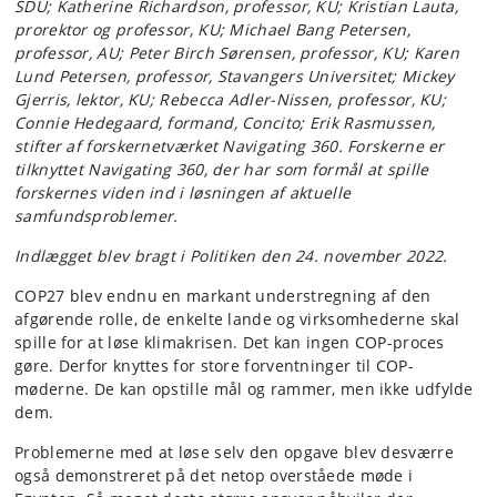
SDU; Katherine Richardson, professor, KU; Kristian Lauta,
prorektor og professor, KU; Michael Bang Petersen,
professor, AU; Peter Birch Sørensen, professor, KU; Karen
Lund Petersen, professor, Stavangers Universitet; Mickey
Gjerris, lektor, KU; Rebecca Adler-Nissen, professor, KU;
Connie Hedegaard, formand, Concito; Erik Rasmussen,
stifter af forskernetværket Navigating 360. Forskerne er
tilknyttet Navigating 360, der har som formål at spille
forskernes viden ind i løsningen af aktuelle
samfundsproblemer.
Indlægget blev bragt i Politiken den 24. november 2022.
COP27 blev endnu en markant understregning af den
afgørende rolle, de enkelte lande og virksomhederne skal
spille for at løse klimakrisen. Det kan ingen COP-proces
gøre. Derfor knyttes for store forventninger til COP-
møderne. De kan opstille mål og rammer, men ikke udfylde
dem.
Problemerne med at løse selv den opgave blev desværre
også demonstreret på det netop overståede møde i