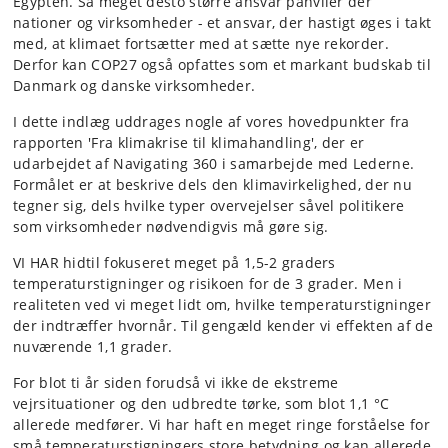
Egypten. Så meget desto større ansvar påhviler der
nationer og virksomheder - et ansvar, der hastigt øges i takt
med, at klimaet fortsætter med at sætte nye rekorder.
Derfor kan COP27 også opfattes som et markant budskab til
Danmark og danske virksomheder.
I dette indlæg uddrages nogle af vores hovedpunkter fra
rapporten 'Fra klimakrise til klimahandling', der er
udarbejdet af Navigating 360 i samarbejde med Lederne.
Formålet er at beskrive dels den klimavirkelighed, der nu
tegner sig, dels hvilke typer overvejelser såvel politikere
som virksomheder nødvendigvis må gøre sig.
VI HAR hidtil fokuseret meget på 1,5-2 graders
temperaturstigninger og risikoen for de 3 grader. Men i
realiteten ved vi meget lidt om, hvilke temperaturstigninger
der indtræffer hvornår. Til gengæld kender vi effekten af de
nuværende 1,1 grader.
For blot ti år siden forudså vi ikke de ekstreme
vejrsituationer og den udbredte tørke, som blot 1,1 °C
allerede medfører. Vi har haft en meget ringe forståelse for
små temperaturstigningers store betydning og kan allerede