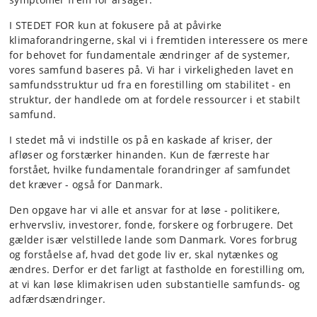
I STEDET FOR kun at fokusere på at påvirke
klimaforandringerne, skal vi i fremtiden interessere os mere
for behovet for fundamentale ændringer af de systemer,
vores samfund baseres på. Vi har i virkeligheden lavet en
samfundsstruktur ud fra en forestilling om stabilitet - en
struktur, der handlede om at fordele ressourcer i et stabilt
samfund.
I stedet må vi indstille os på en kaskade af kriser, der
afløser og forstærker hinanden. Kun de færreste har
forstået, hvilke fundamentale forandringer af samfundet
det kræver - også for Danmark.
Den opgave har vi alle et ansvar for at løse - politikere,
erhvervsliv, investorer, fonde, forskere og forbrugere. Det
gælder især velstillede lande som Danmark. Vores forbrug
og forståelse af, hvad det gode liv er, skal nytænkes og
ændres. Derfor er det farligt at fastholde en forestilling om,
at vi kan løse klimakrisen uden substantielle samfunds- og
adfærdsændringer.