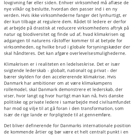
lovgivning før eller siden. Enhver virksomhed må aflæse de
nye vilkår og beslutte, hvordan den passer ind i en ny
verden. Hvis ikke virksomhederne fanger det lynhurtigt, er
der kun tilbage at regulere dem. Rådet til ledere er derfor
at arbejde på drastisk at reducere virksomhedens aftryk på
natur og biodiversitet og finde ud af, hvad klimakrisen og
adgangen til naturens råstoffer kommer til at betyde for
virksomheden, og hvilke brud i globale forsyningskæder der
skal håndteres. Det kan afgøre overlevelsesmulighederne.
Klimakrisen er i realiteten en ledelseskrise. Det er især
svigtende lederskab - globalt, nationalt og privat - der
bærer skylden for den accelererende klimakrise. Hvis
Danmark har ambitioner om at være klimakampens
rollemodel, skal Danmark demonstrere et lederskab, der
viser, hvor langt og hvor hurtigt man kan nå, hvis danske
politiske og private ledere i samarbejde med civilsamfundet
har mod og vilje til at gå foran i den transformation, som
især de rige lande er forpligtede til at gennemføre.
Det bliver definerende for Danmarks internationale position
de kommende årtier og bør være et helt centralt punkt i en