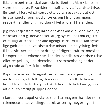
ikke er noget, man skal gøre sig fortjent til. Man skal bare
være menneske. Respekten er uafhængig af værdsættelse.
En central forskel på værdsættelse og respekt er, at det
første handler om, hvad vi synes om hinanden, mens
respekt handler om, hvordan vi behandler i hinanden.
Jeg kan respektere dig uden at synes om dig. Men hvis jeg
værdsætter dig, betyder det, at jeg synes godt om dig. Det
er muligt at respektere alle ligeligt, mens vi ikke kan synes
lige godt om alle. Værdsættelse mister sin betydning, hvis
ikke vi skelner mellem bedre og dårligere. Når mennesker
kæmper om anerkendelse, kan det handle om værdsættelse
eller respekt, og i en demokratisk sammenhæng er det
afgørende at forstå forskellen.
Populisme er kendetegnet ved at hævde en fjendtlig konflikt
mellem det gode folk og den onde elite. »Folket« henviser
her aldrig til hele den juridisk definerede befolkning, men
altid til en særlig gruppe i denne.
I lande, hvor populistiske partier har magten, har det ført til
»democratic backsliding«, autokratisering. Regeringer i