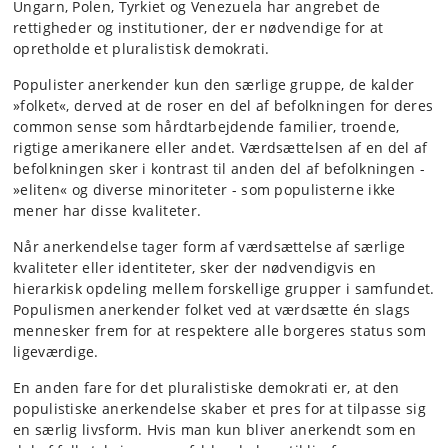
Ungarn, Polen, Tyrkiet og Venezuela har angrebet de
rettigheder og institutioner, der er nødvendige for at
opretholde et pluralistisk demokrati.
Populister anerkender kun den særlige gruppe, de kalder
»folket«, derved at de roser en del af befolkningen for deres
common sense som hårdtarbejdende familier, troende,
rigtige amerikanere eller andet. Værdsættelsen af en del af
befolkningen sker i kontrast til anden del af befolkningen -
»eliten« og diverse minoriteter - som populisterne ikke
mener har disse kvaliteter.
Når anerkendelse tager form af værdsættelse af særlige
kvaliteter eller identiteter, sker der nødvendigvis en
hierarkisk opdeling mellem forskellige grupper i samfundet.
Populismen anerkender folket ved at værdsætte én slags
mennesker frem for at respektere alle borgeres status som
ligeværdige.
En anden fare for det pluralistiske demokrati er, at den
populistiske anerkendelse skaber et pres for at tilpasse sig
en særlig livsform. Hvis man kun bliver anerkendt som en