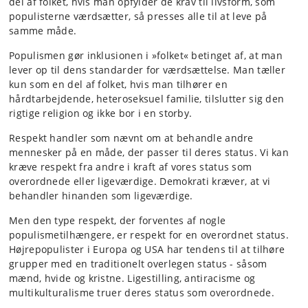
del af folket, hvis man opfylder de krav til livsform, som
populisterne værdsætter, så presses alle til at leve på
samme måde.
Populismen gør inklusionen i »folket« betinget af, at man
lever op til dens standarder for værdsættelse. Man tæller
kun som en del af folket, hvis man tilhører en
hårdtarbejdende, heteroseksuel familie, tilslutter sig den
rigtige religion og ikke bor i en storby.
Respekt handler som nævnt om at behandle andre
mennesker på en måde, der passer til deres status. Vi kan
kræve respekt fra andre i kraft af vores status som
overordnede eller ligeværdige. Demokrati kræver, at vi
behandler hinanden som ligeværdige.
Men den type respekt, der forventes af nogle
populismetilhængere, er respekt for en overordnet status.
Højrepopulister i Europa og USA har tendens til at tilhøre
grupper med en traditionelt overlegen status - såsom
mænd, hvide og kristne. Ligestilling, antiracisme og
multikulturalisme truer deres status som overordnede.