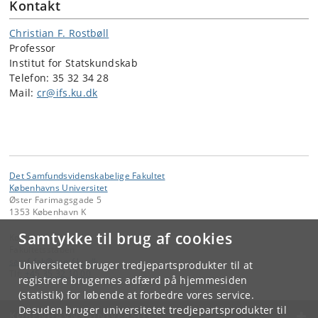
Kontakt
Christian F. Rostbøll
Professor
Institut for Statskundskab
Telefon: 35 32 34 28
Mail:
cr@ifs.ku.dk
Det Samfundsvidenskabelige Fakultet
Københavns Universitet
Øster Farimagsgade 5
1353 København K
Samtykke til brug af cookies
Kontakt:
Fakultetsstaben
samf-fak
@
samf
.
ku
.
dk
Universitetet bruger tredjepartsprodukter til at
Tlf:
+45 35 32 10 00
registrere brugernes adfærd på hjemmesiden
(statistik) for løbende at forbedre vores service.
Desuden bruger universitetet tredjepartsprodukter til
KØBENHAVNS UNIVERSITET