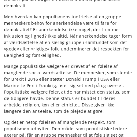
demokrati.
Men hvordan kan populismens indfrielse af en gruppe
menneskers behov for anerkendelse være til fare for
demokratiet? Er anerkendelse ikke noget, der fremmer
inklusion og lighed? Ikke altid. Når anerkendelse tager form
af værdsættelse af en særlig gruppe i samfundet som det
»gode« eller »rigtige« folk, underminerer det respekten for
uenighed og forskellighed.
Mange populistiske vælgere er drevet af en følelse af
manglende social værdsættelse. De mennesker, som stemte
for Brexit i 2016 eller støtter Donald Trump i USA eller
Marine Le Pen i Frankrig, føler sig set ned på og overset.
Populistiske vælgere føler, at de har mistet den status, som
de tidligere havde. Denne status er bundet til deres
arbejde, religion, køn eller etnicitet. Disse giver ikke
længere den anseelse, som de plejede at gøre.
Og det er netop følelsen af manglende respekt, som
populismen udnytter. Den måde, som populistiske ledere
agerer på, får en gruppe mennesker til at føle sig set og