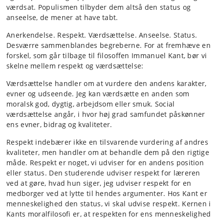
værdsat. Populismen tilbyder dem altså den status og
anseelse, de mener at have tabt.
Anerkendelse. Respekt. Værdsættelse. Anseelse. Status.
Desværre sammenblandes begreberne. For at fremhæve en
forskel, som går tilbage til filosoffen Immanuel Kant, bør vi
skelne mellem respekt og værdsættelse:
Værdsættelse handler om at vurdere den andens karakter,
evner og udseende. Jeg kan værdsætte en anden som
moralsk god, dygtig, arbejdsom eller smuk. Social
værdsættelse angår, i hvor høj grad samfundet påskønner
ens evner, bidrag og kvaliteter.
Respekt indebærer ikke en tilsvarende vurdering af andres
kvaliteter, men handler om at behandle dem på den rigtige
måde. Respekt er noget, vi udviser for en andens position
eller status. Den studerende udviser respekt for læreren
ved at gøre, hvad hun siger, jeg udviser respekt for en
medborger ved at lytte til hendes argumenter. Hos Kant er
menneskelighed den status, vi skal udvise respekt. Kernen i
Kants moralfilosofi er, at respekten for ens menneskelighed