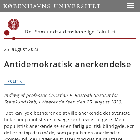
Start
Toggl
Det Samfundsvidenskabelige Fakultet
25. august 2023
Antidemokratisk anerkendelse
POLITIK
Indlæg af professor Christian F. Rostbøll (Institut for
Statskundskab) i Weekendavisen den 25. august 2023.
Det kan lyde besnærende at ville anerkende det oversete
folk, som populistiske bevægelser hævder at gøre. Men
populistisk anerkendelse er en farlig politisk blindgyde. For
det er netop den måde, som populismen anerkender
»folket« på, der udgør en trussel mod det pluralistiske