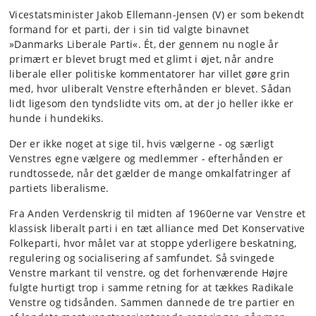
Vicestatsminister Jakob Ellemann-Jensen (V) er som bekendt
formand for et parti, der i sin tid valgte binavnet
»Danmarks Liberale Parti«. Ét, der gennem nu nogle år
primært er blevet brugt med et glimt i øjet, når andre
liberale eller politiske kommentatorer har villet gøre grin
med, hvor uliberalt Venstre efterhånden er blevet. Sådan
lidt ligesom den tyndslidte vits om, at der jo heller ikke er
hunde i hundekiks.
Der er ikke noget at sige til, hvis vælgerne - og særligt
Venstres egne vælgere og medlemmer - efterhånden er
rundtossede, når det gælder de mange omkalfatringer af
partiets liberalisme.
Fra Anden Verdenskrig til midten af 1960erne var Venstre et
klassisk liberalt parti i en tæt alliance med Det Konservative
Folkeparti, hvor målet var at stoppe yderligere beskatning,
regulering og socialisering af samfundet. Så svingede
Venstre markant til venstre, og det forhenværende Højre
fulgte hurtigt trop i samme retning for at tækkes Radikale
Venstre og tidsånden. Sammen dannede de tre partier en