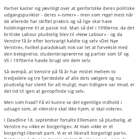
Partier kaster sig jævnligt over at genfortolke deres politiske
udgangspunkter - deres »-ismer« - men som regel mest når
de allerede har skiftet praksis og så lige skal have
holdningerne til at passe ind. Man så det i 1990erne, da det
britiske Labour pludselig blev til »New Labour« - og da
Venstre få år efter kortvarigt kaldte sig selv »Det Nye
Venstre«, hvilket paradoksalt nok var let at forveksle med
den betegnelse, studenteroprørerne og partier som SF og
VS i 1970erne havde brugt om dem selv.
Så ovenpå, at Venstre på få år har mistet mellem to
tredjedele og tre fjerdedele af alle dets vælgere og nu
pludselig har stemt for alt muligt, man tidligere var imod, er
det tid til igen at genopfinde sig selv.
Men som hvad? Få vil kunne se det egentlige indhold i
udsagn som, at »Venstre skal ikke hjem, vi skal videre«.
I Deadline 18. september fortalte Ellemann så pludselig, at
Venstre nu »ikke er borgerlige«: At man »ikke er et
borgerligt-liberalt parti. Vi er et liberalt borgerligt parti«.