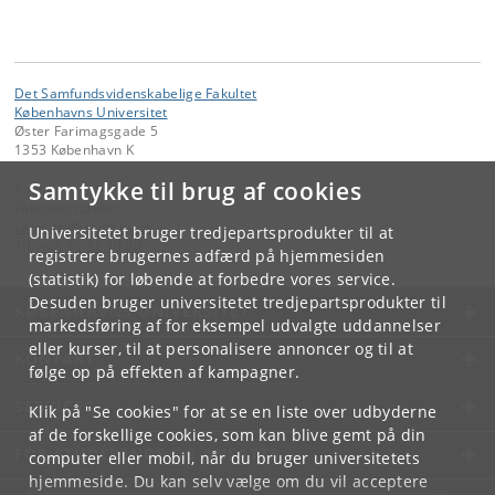
Det Samfundsvidenskabelige Fakultet
Københavns Universitet
Øster Farimagsgade 5
1353 København K
Samtykke til brug af cookies
Kontakt:
Fakultetsstaben
samf-fak
@
samf
.
ku
.
dk
Universitetet bruger tredjepartsprodukter til at
Tlf:
+45 35 32 10 00
registrere brugernes adfærd på hjemmesiden
(statistik) for løbende at forbedre vores service.
Desuden bruger universitetet tredjepartsprodukter til
KØBENHAVNS UNIVERSITET
markedsføring af for eksempel udvalgte uddannelser
eller kurser, til at personalisere annoncer og til at
KONTAKT
følge op på effekten af kampagner.
SERVICES
Klik på "Se cookies" for at se en liste over udbyderne
af de forskellige cookies, som kan blive gemt på din
FOR STUDERENDE OG ANSATTE
computer eller mobil, når du bruger universitetets
hjemmeside. Du kan selv vælge om du vil acceptere