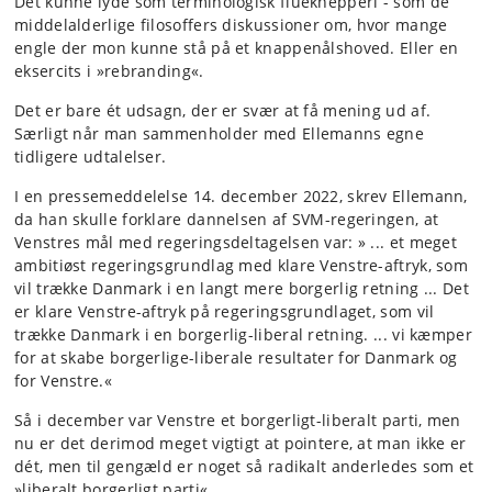
Det kunne lyde som terminologisk flueknepperi - som de
middelalderlige filosoffers diskussioner om, hvor mange
engle der mon kunne stå på et knappenålshoved. Eller en
eksercits i »rebranding«.
Det er bare ét udsagn, der er svær at få mening ud af.
Særligt når man sammenholder med Ellemanns egne
tidligere udtalelser.
I en pressemeddelelse 14. december 2022, skrev Ellemann,
da han skulle forklare dannelsen af SVM-regeringen, at
Venstres mål med regeringsdeltagelsen var: » ... et meget
ambitiøst regeringsgrundlag med klare Venstre-aftryk, som
vil trække Danmark i en langt mere borgerlig retning ... Det
er klare Venstre-aftryk på regeringsgrundlaget, som vil
trække Danmark i en borgerlig-liberal retning. ... vi kæmper
for at skabe borgerlige-liberale resultater for Danmark og
for Venstre.«
Så i december var Venstre et borgerligt-liberalt parti, men
nu er det derimod meget vigtigt at pointere, at man ikke er
dét, men til gengæld er noget så radikalt anderledes som et
»liberalt borgerligt parti«.