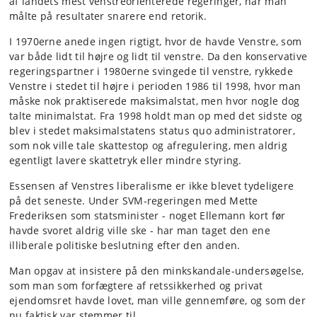
af landets mest venstreorienterede regeringer, når man
målte på resultater snarere end retorik.
I 1970erne anede ingen rigtigt, hvor de havde Venstre, som
var både lidt til højre og lidt til venstre. Da den konservative
regeringspartner i 1980erne svingede til venstre, rykkede
Venstre i stedet til højre i perioden 1986 til 1998, hvor man
måske nok praktiserede maksimalstat, men hvor nogle dog
talte minimalstat. Fra 1998 holdt man op med det sidste og
blev i stedet maksimalstatens status quo administratorer,
som nok ville tale skattestop og afregulering, men aldrig
egentligt lavere skattetryk eller mindre styring.
Essensen af Venstres liberalisme er ikke blevet tydeligere
på det seneste. Under SVM-regeringen med Mette
Frederiksen som statsminister - noget Ellemann kort før
havde svoret aldrig ville ske - har man taget den ene
illiberale politiske beslutning efter den anden.
Man opgav at insistere på den minkskandale-undersøgelse,
som man som forfægtere af retssikkerhed og privat
ejendomsret havde lovet, man ville gennemføre, og som der
nu faktisk var stemmer til.