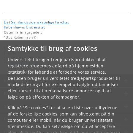
Det Samfundsvidenskabelige Fakultet
Københavns Universitet
Øster Farimagsgade 5
1353 København K
Samtykke til brug af cookies
Kontakt:
Fakultetsstaben
samf-fak
@
samf
.
ku
.
dk
Universitetet bruger tredjepartsprodukter til at
Tlf:
+45 35 32 10 00
registrere brugernes adfærd på hjemmesiden
(statistik) for løbende at forbedre vores service.
Desuden bruger universitetet tredjepartsprodukter til
KØBENHAVNS UNIVERSITET
markedsføring af for eksempel udvalgte uddannelser
eller kurser, til at personalisere annoncer og til at
KONTAKT
følge op på effekten af kampagner.
SERVICES
Klik på "Se cookies" for at se en liste over udbyderne
af de forskellige cookies, som kan blive gemt på din
FOR STUDERENDE OG ANSATTE
computer eller mobil, når du bruger universitetets
hjemmeside. Du kan selv vælge om du vil acceptere
JOB OG KARRIERE
eller afslå cookies, og du kan altid ændre dit samtykke