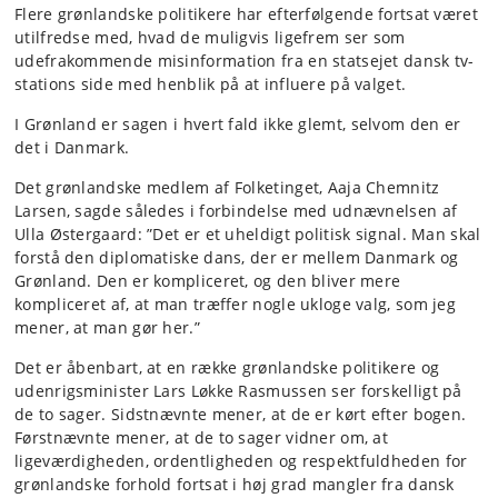
Flere grønlandske politikere har efterfølgende fortsat været
utilfredse med, hvad de muligvis ligefrem ser som
udefrakommende misinformation fra en statsejet dansk tv-
stations side med henblik på at influere på valget.
I Grønland er sagen i hvert fald ikke glemt, selvom den er
det i Danmark.
Det grønlandske medlem af Folketinget, Aaja Chemnitz
Larsen, sagde således i forbindelse med udnævnelsen af
Ulla Østergaard: ”Det er et uheldigt politisk signal. Man skal
forstå den diplomatiske dans, der er mellem Danmark og
Grønland. Den er kompliceret, og den bliver mere
kompliceret af, at man træffer nogle ukloge valg, som jeg
mener, at man gør her.”
Det er åbenbart, at en række grønlandske politikere og
udenrigsminister Lars Løkke Rasmussen ser forskelligt på
de to sager. Sidstnævnte mener, at de er kørt efter bogen.
Førstnævnte mener, at de to sager vidner om, at
ligeværdigheden, ordentligheden og respektfuldheden for
grønlandske forhold fortsat i høj grad mangler fra dansk