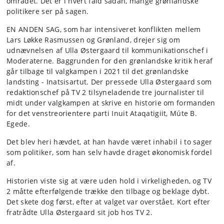
området. Det er i hvert fald sådan, mange grønlandske
politikere ser på sagen.
EN ANDEN SAG, som har intensiveret konflikten mellem
Lars Løkke Rasmussen og Grønland, drejer sig om
udnævnelsen af Ulla Østergaard til kommunikationschef i
Moderaterne. Baggrunden for den grønlandske kritik heraf
går tilbage til valgkampen i 2021 til det grønlandske
landsting - Inatsisartut. Der pressede Ulla Østergaard som
redaktionschef på TV 2 tilsyneladende tre journalister til
midt under valgkampen at skrive en historie om formanden
for det venstreorientere parti Inuit Ataqatigiit, Múte B.
Egede.
Det blev heri hævdet, at han havde været inhabil i to sager
som politiker, som han selv havde draget økonomisk fordel
af.
Historien viste sig at være uden hold i virkeligheden, og TV
2 måtte efterfølgende trække den tilbage og beklage dybt.
Det skete dog først, efter at valget var overstået. Kort efter
fratrådte Ulla Østergaard sit job hos TV 2.