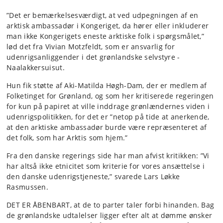
”Det er bemærkelsesværdigt, at ved udpegningen af en
arktisk ambassadør i Kongeriget, da hører eller inkluderer
man ikke Kongerigets eneste arktiske folk i spørgsmålet,”
lød det fra Vivian Motzfeldt, som er ansvarlig for
udenrigsanliggender i det grønlandske selvstyre -
Naalakkersuisut.
Hun fik støtte af Aki-Matilda Høgh-Dam, der er medlem af
Folketinget for Grønland, og som her kritiserede regeringen
for kun på papiret at ville inddrage grønlændernes viden i
udenrigspolitikken, for det er ”netop på tide at anerkende,
at den arktiske ambassadør burde være repræsenteret af
det folk, som har Arktis som hjem.”
Fra den danske regerings side har man afvist kritikken: ”Vi
har altså ikke etnicitet som kriterie for vores ansættelse i
den danske udenrigstjeneste,” svarede Lars Løkke
Rasmussen.
DET ER ÅBENBART, at de to parter taler forbi hinanden. Bag
de grønlandske udtalelser ligger efter alt at dømme ønsker