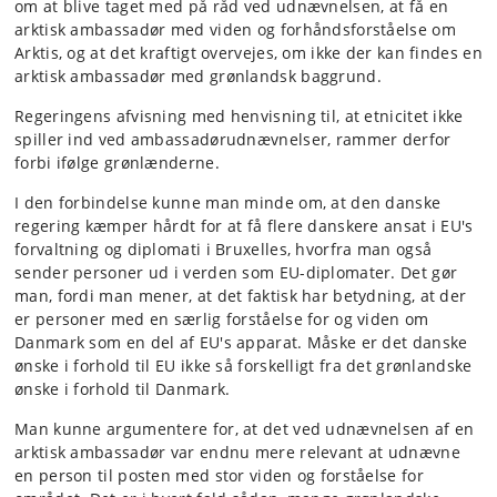
om at blive taget med på råd ved udnævnelsen, at få en
arktisk ambassadør med viden og forhåndsforståelse om
Arktis, og at det kraftigt overvejes, om ikke der kan findes en
arktisk ambassadør med grønlandsk baggrund.
Regeringens afvisning med henvisning til, at etnicitet ikke
spiller ind ved ambassadørudnævnelser, rammer derfor
forbi ifølge grønlænderne.
I den forbindelse kunne man minde om, at den danske
regering kæmper hårdt for at få flere danskere ansat i EU's
forvaltning og diplomati i Bruxelles, hvorfra man også
sender personer ud i verden som EU-diplomater. Det gør
man, fordi man mener, at det faktisk har betydning, at der
er personer med en særlig forståelse for og viden om
Danmark som en del af EU's apparat. Måske er det danske
ønske i forhold til EU ikke så forskelligt fra det grønlandske
ønske i forhold til Danmark.
Man kunne argumentere for, at det ved udnævnelsen af en
arktisk ambassadør var endnu mere relevant at udnævne
en person til posten med stor viden og forståelse for