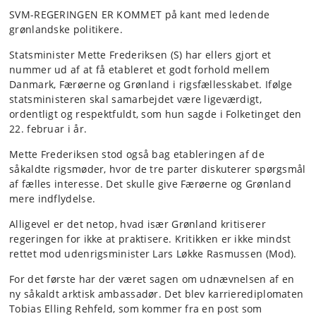
SVM-REGERINGEN ER KOMMET på kant med ledende
grønlandske politikere.
Statsminister Mette Frederiksen (S) har ellers gjort et
nummer ud af at få etableret et godt forhold mellem
Danmark, Færøerne og Grønland i rigsfællesskabet. Ifølge
statsministeren skal samarbejdet være ligeværdigt,
ordentligt og respektfuldt, som hun sagde i Folketinget den
22. februar i år.
Mette Frederiksen stod også bag etableringen af de
såkaldte rigsmøder, hvor de tre parter diskuterer spørgsmål
af fælles interesse. Det skulle give Færøerne og Grønland
mere indflydelse.
Alligevel er det netop, hvad især Grønland kritiserer
regeringen for ikke at praktisere. Kritikken er ikke mindst
rettet mod udenrigsminister Lars Løkke Rasmussen (Mod).
For det første har der været sagen om udnævnelsen af en
ny såkaldt arktisk ambassadør. Det blev karrierediplomaten
Tobias Elling Rehfeld, som kommer fra en post som